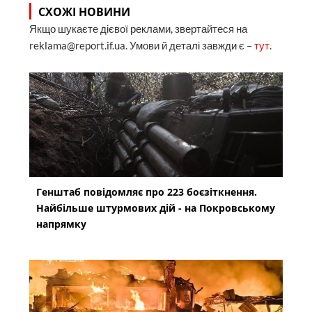
СХОЖІ НОВИНИ
Якщо шукаєте дієвої реклами, звертайтеся на
reklama@report.if.ua. Умови й деталі завжди є –
тут
.
Генштаб повідомляє про 223 боєзіткнення.
Найбільше штурмових дій - на Покровському
напрямку