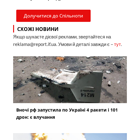
Долучитися до Спільноти
СХОЖІ НОВИНИ
Якщо шукаєте дієвої реклами, звертайтеся на
reklama@report.if.ua. Умови й деталі завжди є –
тут
.
Вночі рф запустила по Україні 4 ракети і 101
дрон: є влучання