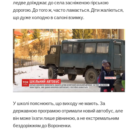
ледве доїжджає до села засніженою гірською
дорогою. До того ж, часто ламається. Діти жаліються,
що дуже холодно в салоні взимку.
У школі пояснюють, що виходу не мають. За
державною програмою отримали новий автобус, але
він може їхати лише рівниною, а не екстремальним
бездоріжжям до Вороненки.