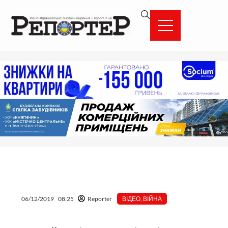
Перейти
вмісту
до
вмісту
06/12/2019
08:25
Reporter
ВІДЕО
,
ВІЙНА