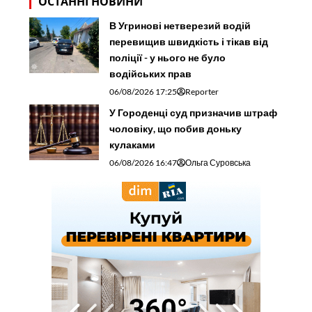
ОСТАННІ НОВИНИ
В Угринові нетверезий водій
перевищив швидкість і тікав від
поліції - у нього не було
водійських прав
06/08/2026 17:25
Reporter
У Городенці суд призначив штраф
чоловіку, що побив доньку
кулаками
06/08/2026 16:47
Ольга Суровська