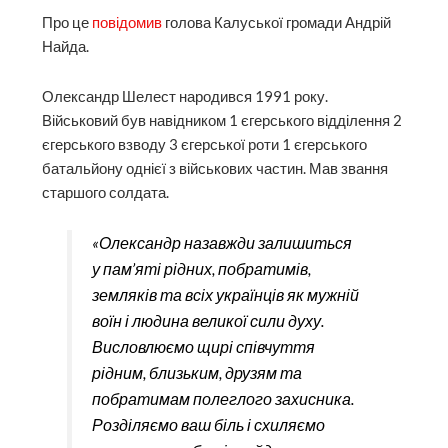
Про це
повідомив
голова Калуської громади Андрій
Найда.
Олександр Шелест народився 1991 року.
Військовий був навідником 1 єгерського відділення 2
єгерського взводу 3 єгерської роти 1 єгерського
батальйону однієї з військових частин. Мав звання
старшого солдата.
«Олександр назавжди залишиться
у пам’яті рідних, побратимів,
земляків та всіх українців як мужній
воїн і людина великої сили духу.
Висловлюємо щирі співчуття
рідним, близьким, друзям та
побратимам полеглого захисника.
Розділяємо ваш біль і схиляємо