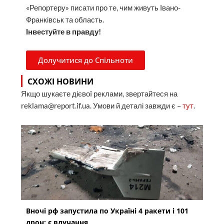
«Репортеру» писати про те, чим живуть Івано-
Франківськ та область.
Інвестуйте в правду!
Долучитися до Спільноти
СХОЖІ НОВИНИ
Якщо шукаєте дієвої реклами, звертайтеся на
reklama@report.if.ua. Умови й деталі завжди є –
тут
.
Вночі рф запустила по Україні 4 ракети і 101
дрон: є влучання