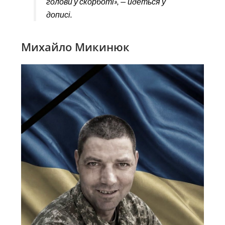
голови у скорботі», — йдеться у
дописі.
Михайло Микинюк