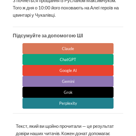
3 почнеться прощання із Русланом Максимчуком.
Того ж дня о 10:00 його поховають на Алеї героїв на
цвинтарі у Чукалівці.
Підсумуйте за допомогою ШІ
Claude
ChatGPT
Google AI
Gemini
Grok
Perplexity
Текст, який ви щойно прочитали — це результат
довіри наших читачів. Кожен донат допомагає