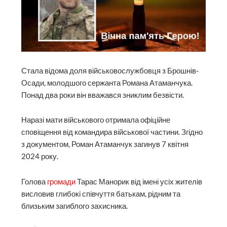
Стала відома доля військовослужбовця з Брошнів-
Осади, молодшого сержанта Романа Атаманчука.
Понад два роки він вважався зниклим безвісти.
Наразі мати військового отримала офіційне
сповіщення від командира військової частини. Згідно
з документом, Роман Атаманчук загинув 7 квітня
2024 року.
Голова
громади
Тарас Манорик від імені усіх жителів
висловив глибокі співчуття батькам, рідним та
близьким загиблого захисника.