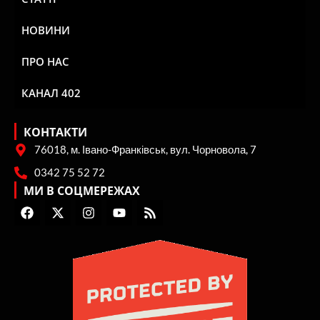
НОВИНИ
ПРО НАС
КАНАЛ 402
КОНТАКТИ
76018, м. Івано-Франківськ, вул. Чорновола, 7
0342 75 52 72
МИ В СОЦМЕРЕЖАХ
F
X
I
Y
R
a
-
n
o
s
c
t
s
u
s
e
w
t
t
b
i
a
u
o
t
g
b
o
t
r
e
k
e
a
r
m