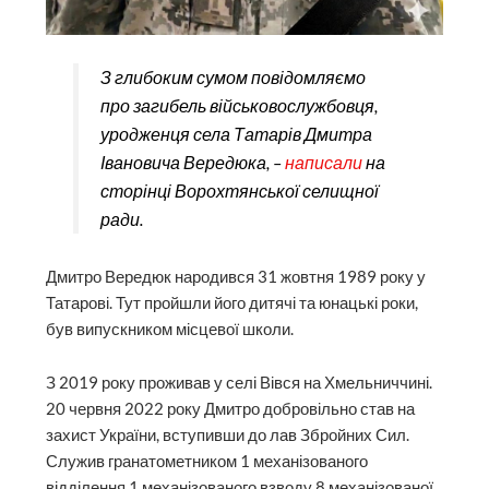
З глибоким сумом повідомляємо
про загибель військовослужбовця,
уродженця села Татарів Дмитра
Івановича Вередюка, –
написали
на
сторінці Ворохтянської селищної
ради.
Дмитро Вередюк народився 31 жовтня 1989 року у
Татарові. Тут пройшли його дитячі та юнацькі роки,
був випускником місцевої школи.
З 2019 року проживав у селі Вівся на Хмельниччині.
20 червня 2022 року Дмитро добровільно став на
захист України, вступивши до лав Збройних Сил.
Служив гранатометником 1 механізованого
відділення 1 механізованого взводу 8 механізованої