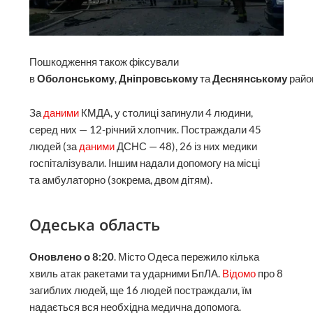
Пошкодження також фіксували
в
Оболонському
,
Дніпровському
та
Деснянському
райо
За
даними
КМДА, у столиці загинули 4 людини,
серед них — 12-річний хлопчик. Постраждали 45
людей (за
даними
ДСНС — 48), 26 із них медики
госпіталізували. Іншим надали допомогу на місці
та амбулаторно (зокрема, двом дітям).
Одеська область
Оновлено о 8:20
. Місто Одеса пережило кілька
хвиль атак ракетами та ударними БпЛА.
Відомо
про 8
загиблих людей, ще 16 людей постраждали, їм
надається вся необхідна медична допомога.