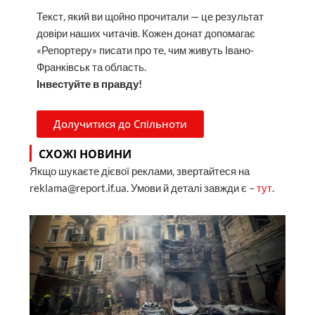
Текст, який ви щойно прочитали — це результат
довіри наших читачів. Кожен донат допомагає
«Репортеру» писати про те, чим живуть Івано-
Франківськ та область.
Інвестуйте в правду!
Долучитися до Спільноти
СХОЖІ НОВИНИ
Якщо шукаєте дієвої реклами, звертайтеся на
reklama@report.if.ua. Умови й деталі завжди є –
тут
.