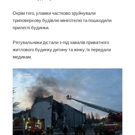
Окрім того, уламки частково зруйнували
триповерхову будівлю мініготелю та пошкодили
прилеглі будинки.
Рятувальники дістали з-під завалів приватного
житлового будинку дитину та жінку, їх передали
медикам.