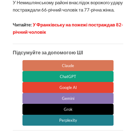
У Немишлянському районі внаслідок ворожого удару
постраждали 66-річний чоловік та 77-річна жінка.
Читайте:
У Франківську на пожежі постраждав 82-
річний чоловік
Підсумуйте за допомогою ШІ
Claude
ChatGPT
Google AI
Gemini
Grok
Perplexity