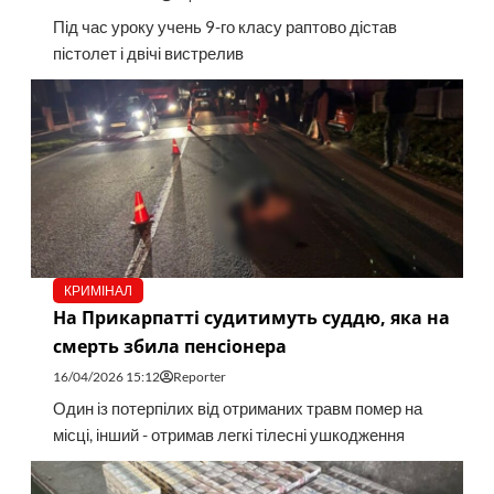
Під час уроку учень 9-го класу раптово дістав
пістолет і двічі вистрелив
КРИМІНАЛ
На Прикарпатті судитимуть суддю, яка на
смерть збила пенсіонера
16/04/2026 15:12
Reporter
Один із потерпілих від отриманих травм помер на
місці, інший - отримав легкі тілесні ушкодження