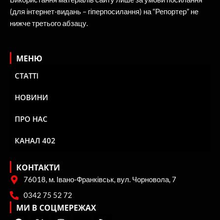
(для інтернет-видань – гіперпосилання) на “Репортер” не
нижче третього абзацу.
МЕНЮ
СТАТТІ
НОВИНИ
ПРО НАС
КАНАЛ 402
КОНТАКТИ
76018, м. Івано-Франківськ, вул. Чорновола, 7
0342 75 52 72
МИ В СОЦМЕРЕЖАХ
F
X
I
Y
R