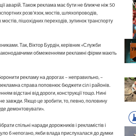
ції аварій. Також реклама має бути не ближче ніж 50
нспортних розв’язок, мостів, шляхопроводів,
их мостів, пішохідних переходів, зупинок транспорту
никами. Так, Віктор Бурдін, керівник «Служби
з законодавчими обмеженнями рекламні фірми мають
аборонити рекламу на дорогах – неправильно, –
 рекламна справа поповнює бюджети сіл і районів.
нням відстані від дороги, конструкції тощо. Нині
не завжди. Якщо це зробити, то, певно, половину
буде демонтовувати».
брати спільні наради дорожників і рекламістів і
уло б непогано, якби влада прислухалася до думки