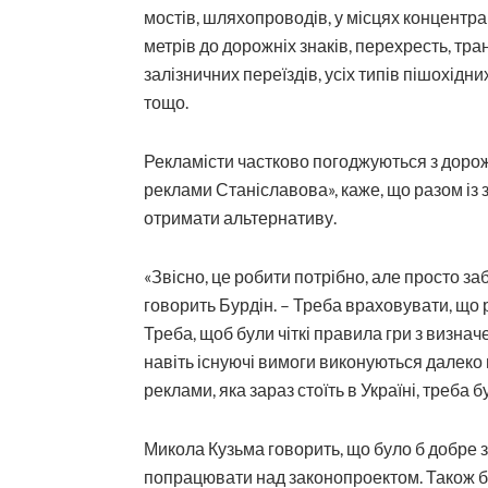
мостів, шляхопроводів, у місцях концентра
метрів до дорожніх знаків, перехресть, тра
залізничних переїздів, усіх типів пішохідн
тощо.
Рекламісти частково погоджуються з дорож
реклами Станіславова», каже, що разом і
отримати альтернативу.
«Звісно, це робити потрібно, але просто з
говорить Бурдін. – Треба враховувати, що
Треба, щоб були чіткі правила гри з визначе
навіть існуючі вимоги виконуються далеко 
реклами, яка зараз стоїть в Україні, треба 
Микола Кузьма говорить, що було б добре зі
попрацювати над законопроектом. Також б