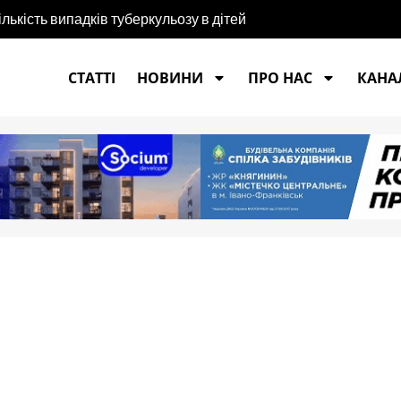
ількість випадків туберкульозу в дітей
СТАТТІ
НОВИНИ
ПРО НАС
КАНАЛ