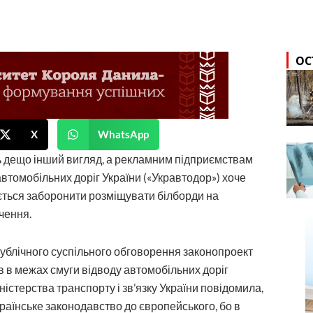
ОС
X
WhatsApp
ь дещо інший вигляд, а рекламним підприємствам
томобільних доріг України («Укравтодор») хоче
ться заборонити розміщувати білборди на
чення.
ублічного суспільного обговорення законопроект
 в межах смуги відводу автомобільних доріг
істерства транспорту і зв’язку України повідомила,
раїнське законодавство до європейського, бо в