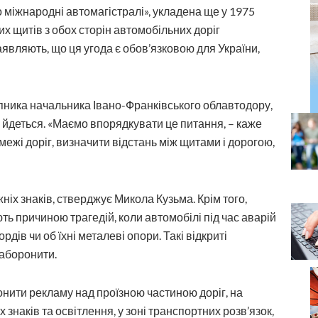
 міжнародні автомагістралі», укладена ще у 1975
х щитів з обох сторін автомобільних доріг
являють, що ця угода є обов’язковою для України,
пника начальника Івано-Франківського облавтодору,
 йдеться. «Маємо впорядкувати це питання, – каже
межі доріг, визначити відстань між щитами і дорогою,
іх знаків, стверджує Микола Кузьма. Крім того,
ть причиною трагедій, коли автомобілі під час аварій
ів чи об їхні металеві опори. Такі відкриті
заборонити.
нити рекламу над проїзною частиною доріг, на
знаків та освітлення, у зоні транспортних розв’язок,