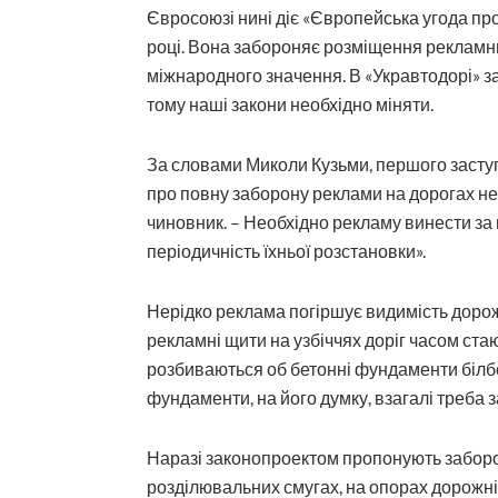
Євросоюзі нині діє «Європейська угода про
році. Вона забороняє розміщення рекламни
міжнародного значення. В «Укравтодорі» за
тому наші закони необхідно міняти.
За словами Миколи Кузьми, першого засту
про повну заборону реклами на дорогах не
чиновник. – Необхідно рекламу винести за 
періодичність їхньої розстановки».
Нерідко реклама погіршує видимість дорожн
рекламні щити на узбіччях доріг часом стаю
розбиваються об бетонні фундаменти білборд
фундаменти, на його думку, взагалі треба 
Наразі законопроектом пропонують заборо
розділювальних смугах, на опорах дорожніх 