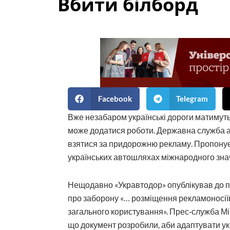
Вбити білборд
Facebook
Telegram
Вже незабаром українські дороги матимут
може додатися роботи. Державна служба ав
взятися за придорожню рекламу. Пропонує
українських автошляхах міжнародного зна
Нещодавно «Укравтодор» опублікував до п
про заборону «… розміщення рекламоносіїв
загального користування». Прес‑служба Мін
що документ розробили, аби адаптувати ук