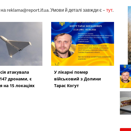
а reklama@report.if.ua. Умови й деталі завжди є –
тут
.
осія атакувала
У лікарні помер
 147 дронами, є
військовий з Долини
я на 15 локаціях
Тарас Когут