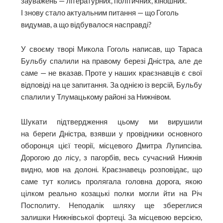
зауважень — літературних, політичних, кіношних.
І знову стало актуальним питання — що Гоголь
видумав, а що відбувалося насправді?
У своєму творі Микола Гоголь написав, що Тараса
Бульбу спалили на правому березі Дністра, але де
саме — не вказав. Проте у наших краєзнавців є свої
відповіді на це запитання. За однією із версій, Бульбу
спалили у Тлумацькому районі за Нижнівом.
Шукати підтвердження цьому ми вирушили
на береги Дністра, взявши у провідники основного
оборонця цієї теорії, місцевого Дмитра Лупипсіва.
Дорогою до лісу, з пагорбів, весь сучасний Нижнів
видно, мов на долоні. Краєзнавець розповідає, що
саме тут колись пролягала головна дорога, якою
цілком реально козацькі полки могли йти на Річ
Посполиту. Неподалік шляху ще збереглися
залишки Нижнівської фортеці. За місцевою версією,