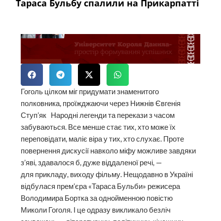
Тараса Бульбу спалили на Прикарпатті
Гоголь цілком міг придумати знаменитого
полковника, проїжджаючи через Нижнів Євгенія
Ступ’як Народні легенди та перекази з часом
забуваються. Все менше стає тих, хто може їх
переповідати, маліє віра у тих, хто слухає. Проте
повернення дискусії навколо міфу можливе завдяки
з’яві, здавалося б, дуже віддаленої речі, —
для прикладу, виходу фільму. Нещодавно в Україні
відбулася прем’єра «Тараса Бульби» режисера
Володимира Бортка за однойменною повістю
Миколи Гоголя. І це одразу викликало безліч