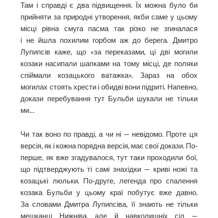
Там і справді є два підвищення. Їх можна було би
прийняти за природні утворення, якби саме у цьому
місці рівна смуга пасма так різко не згиналася
і не йшла похилим горбом аж до берега. Дмит­ро
Лупипсів каже, що «за переказами, ці дві могили
козаки насипали шапками на тому місці, де поляки
спіймали козацького ватаж­ка». Зараз на обох
могилах стоять хрести і обидві вони підриті. Напевно,
докази перебування тут Бульби шукали не тільки
ми…
Чи так воно по правді, а чи ні — невідомо. Проте ця
версія, як і кожна порядна версія, має свої докази. По-
перше, як вже згадувалося, тут таки проходили бої,
що підтверджують ті самі знахідки — криві ножі та
козацькі люльки. По-друге, легенда про спалення
козака Бульби у цьому краї побутує вже давно.
За словами Дмитра Лупипсіва, її знають не тільки
мешканці Нижніва, але й навколишніх сіл —