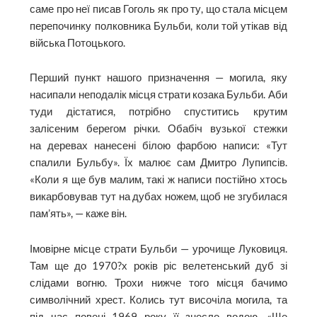
саме про неї писав Гоголь як про ту, що стала місцем
перепочинку полковника Бульби, коли той утікав від
війська Потоцького.
Перший пункт нашого призначення — могила, яку
насипали неподалік місця страти козака Бульби. Аби
туди дістатися, потрібно спуститись крутим
залісеним берегом річки. Обабіч вузької стежки
на деревах нанесені білою фарбою написи: «Тут
спалили Бульбу». Їх малює сам Дмитро Лупипсів.
«Коли я ще був малим, такі ж написи постійно хтось
викарбовував тут на дубах ножем, щоб не згубилася
пам’ять», — каже він.
Імовірне місце страти Бульби — урочище Луковиця.
Там ще до 1970?х років ріс велетенський дуб зі
слідами вогню. Трохи нижче того місця бачимо
символічний хрест. Колись тут височіла могила, та
під час повені 1969 року її знесло водою. «Ще