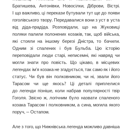
Братишева, Антонівки, Новосілки, Діброви, Вістрі.
І що важливо, ці перекази бутували тут ще до появи
гоголівського твору. Передавалися вони з уст в уста
від діда-прадіда. Розповідали, що на Жуковиці
поляки палили полонених козаків, так, щоб війська,
які стояли на іншому березі Дністра, то бачили.
Одним зі спалених і був Бульба. Цю історію
переповідали люди старі, неписемні, які навряд чи
могли знати про повість. Що цікаво, в місцевих
легендах ім’я козака не згадується, так само як і його
статус. Чи був він полковником, чи ні, звали його
Тарасом чи ще якось? Ці деталі приплелися
до легенди пізніше, коли набрав популярності твір
Гоголя. Звісно ж, логічним було назвати спаленого
козака Тарасом і полковником, а сина, могила якого
поруч, — Остапом.
Але з того, що Нижнівська легенда можливо давніша