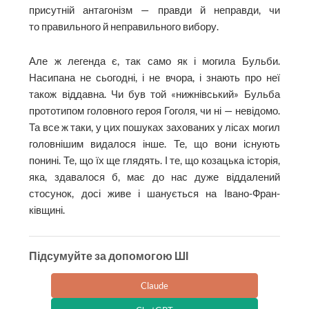
присутній антагонізм — правди й неправди, чи
то правильного й неправильного вибору.
Але ж легенда є, так само як і могила Бульби.
Насипана не сьогодні, і не вчора, і знають про неї
також віддавна. Чи був той «ниж­нівський» Бульба
прототипом головного героя Гоголя, чи ні — невідомо.
Та все ж таки, у цих пошуках захованих у лісах могил
головнішим видалося інше. Те, що вони існують
понині. Те, що їх ще глядять. І те, що козацька історія,
яка, здавалося б, має до нас дуже віддалений
стосунок, досі живе і шанується на Івано-Фран­
ківщині.
Підсумуйте за допомогою ШІ
Claude