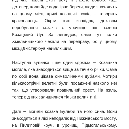
дотепер, коли йде вода і рве береги, люди знаходять
на цьому місці криві козацькі ножі», — говорить
краєзнавець. Окрім цих знахідок, доказом
перебування козаків є урочище під назвою
Козацький Луг. За легендою, саме тут полки
Хмельницького чекали на переправу, бо у цьому
місці Дністер був наймілкішим.
Наступна зупинка і ще один «доказ» — Козацька
могила, яка знаходиться вище за течією річки. Сама
по собі вона цікава символічними дубами. Чотири
кількасотрічні велетні були посаджені навколо неї
так, що утворювали правильний хрест. На жаль,
тепер від них залишилися тільки великі пні.
Далі — могили козака Бульби та його сина. Вони
знаходяться в лісі неподалік від Нижнівського мосту,
на Пилиповій кручі, в уро­чищі Підмогильському.