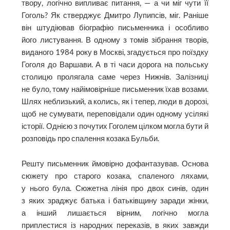
твору, логічно випливає питання, — а чи міг чути її
Гоголь? Як стверджує Дмитро Лупипсів, міг. Раніше
він штудіював біографію письменника і особливо
його листування. В одному з томів зібрання творів,
виданого 1984 року в Москві, згадується про поїздку
Гоголя до Варшави. А в ті часи дорога на польську
столицю пролягала саме через Нижнів. Залізниці
не було, тому найімовірніше письменник їхав возами.
Шлях неблизький, а колись, як і тепер, люди в дорозі,
щоб не сумувати, переповідали один одному усілякі
історії. Однією з почутих Гоголем цілком могла бути й
розповідь про спалення козака Бульби.
Решту письменник ймовірно дофантазував. Основа
сюжету про старого козака, спаленого ляхами,
у нього була. Сюжетна лінія про двох синів, один
з яких зраджує батька і батьківщину заради жінки,
а інший лишається вірним, логічно могла
приплестися із народних переказів, в яких завжди