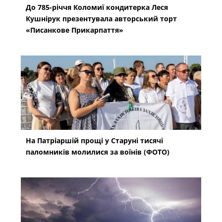
До 785-річчя Коломиї кондитерка Леся
Кушнірук презентувала авторський торт
«Писанкове Прикарпаття»
На Патріаршій прощі у Старуні тисячі
паломників молилися за воїнів (ФОТО)