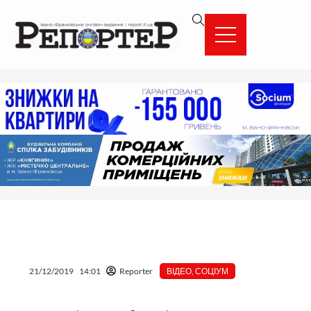
Перейти
вмісту
до
вмісту
21/12/2019
14:01
Reporter
ВІДЕО
,
СОЦІУМ