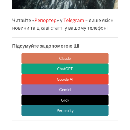
Читайте «
Репортер
» у
Telegram
– лише якісні
новини та цікаві статті у вашому телефоні
Підсумуйте за допомогою ШІ
Claude
ChatGPT
Google AI
Gemini
Grok
Perplexity