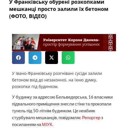
У Франківську обурені розкопками
мешканці просто залили їх бетоном
(ФОТО, ВІДЕО)
У Івано-Франківську розгнівані сусіди залили
бетоном вхід до незаконної, на їхню думку,
розкопки під будинком.
У будинку за адресою Бельведерська, 16 власники
підвального приміщення знесли стіни та прокопали
тунель під 50-літнім будинком. Це неабияк
стурбувало мешканців, повідомляє
Репортер
з
посиланням на
МІУК
.