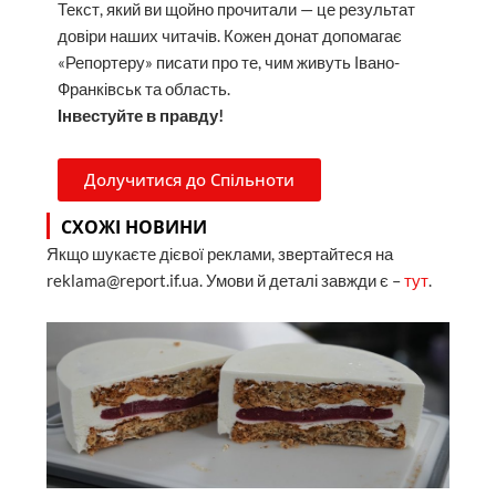
Текст, який ви щойно прочитали — це результат
довіри наших читачів. Кожен донат допомагає
«Репортеру» писати про те, чим живуть Івано-
Франківськ та область.
Інвестуйте в правду!
Долучитися до Спільноти
СХОЖІ НОВИНИ
Якщо шукаєте дієвої реклами, звертайтеся на
reklama@report.if.ua. Умови й деталі завжди є –
тут
.