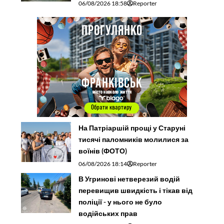
06/08/2026 18:58
Reporter
На Патріаршій прощі у Старуні
тисячі паломників молилися за
воїнів (ФОТО)
06/08/2026 18:14
Reporter
В Угринові нетверезий водій
перевищив швидкість і тікав від
поліції - у нього не було
водійських прав