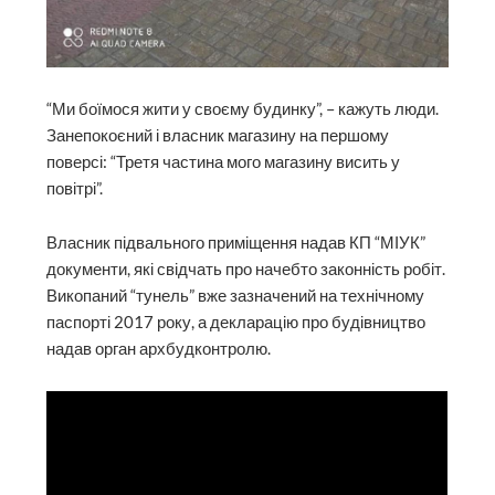
“Ми боїмося жити у своєму будинку”, – кажуть люди.
Занепокоєний і власник магазину на першому
поверсі: “Третя частина мого магазину висить у
повітрі”.
Власник підвального приміщення надав КП “МІУК”
документи, які свідчать про начебто законність робіт.
Викопаний “тунель” вже зазначений на технічному
паспорті 2017 року, а декларацію про будівництво
надав орган архбудконтролю.