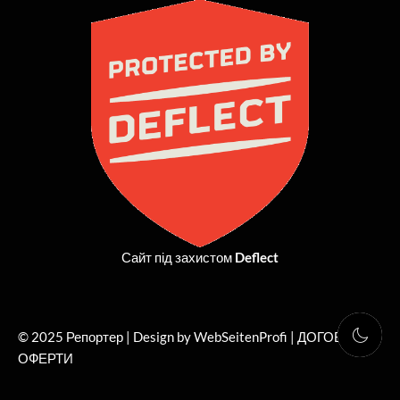
e
w
t
t
b
i
a
u
o
t
g
b
o
t
r
e
k
e
a
r
m
Сайт під захистом
Deflect
© 2025 Репортер | Design by WebSeitenProfi |
ДОГОВІР
ОФЕРТИ