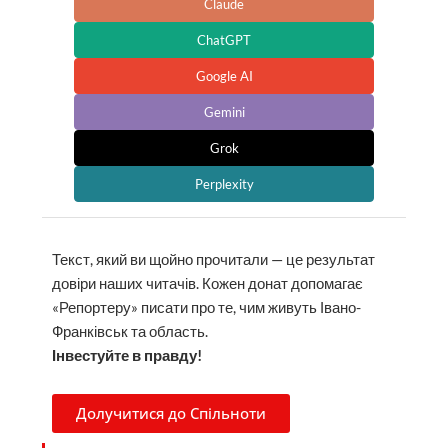
Claude
ChatGPT
Google AI
Gemini
Grok
Perplexity
Текст, який ви щойно прочитали — це результат
довіри наших читачів. Кожен донат допомагає
«Репортеру» писати про те, чим живуть Івано-
Франківськ та область.
Інвестуйте в правду!
Долучитися до Спільноти