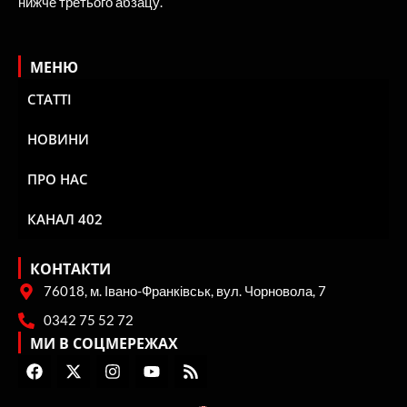
нижче третього абзацу.
МЕНЮ
СТАТТІ
НОВИНИ
ПРО НАС
КАНАЛ 402
КОНТАКТИ
76018, м. Івано-Франківськ, вул. Чорновола, 7
0342 75 52 72
МИ В СОЦМЕРЕЖАХ
F
X
I
Y
R
a
-
n
o
s
c
t
s
u
s