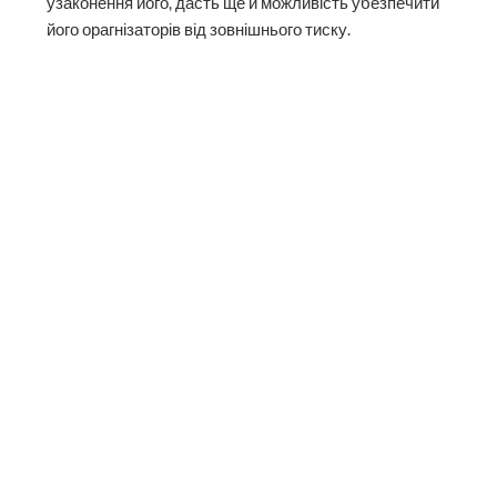
узаконення його, дасть ще й можливість убезпечити
його орагнізаторів від зовнішнього тиску.