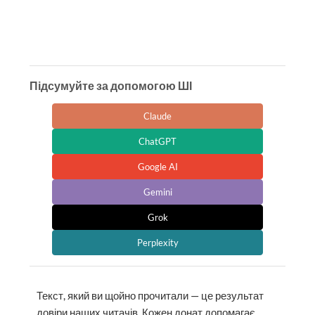
Підсумуйте за допомогою ШІ
Claude
ChatGPT
Google AI
Gemini
Grok
Perplexity
Текст, який ви щойно прочитали — це результат
довіри наших читачів. Кожен донат допомагає