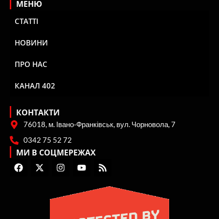
МЕНЮ
СТАТТІ
НОВИНИ
ПРО НАС
КАНАЛ 402
КОНТАКТИ
76018, м. Івано-Франківськ, вул. Чорновола, 7
0342 75 52 72
МИ В СОЦМЕРЕЖАХ
F
X
I
Y
R
a
-
n
o
s
c
t
s
u
s
e
w
t
t
b
i
a
u
o
t
g
b
o
t
r
e