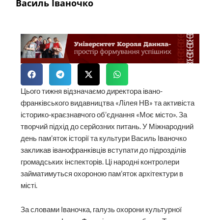
Василь Іваночко
Цього тижня відзначаємо директора івано-
франківського видавництва «Лілея НВ» та активіста
історико-краєзнавчого об’єднання «Моє місто». За
творчий підхід до серйозних питань. У Міжнародний
день пам’яток історії та культури Василь Іваночко
закликав іванофранківців вступати до підрозділів
громадських інспекторів. Ці народні контролери
займатимуться охороною пам’яток архітектури в
місті.
За словами Іваночка, галузь охорони культурної