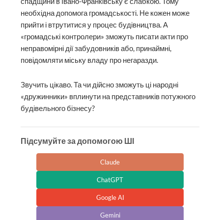
спадщини в Івано-Франківську є слабкою. Тому
необхідна допомога громадськості. Не кожен може
прийти і втрутитися у процес будівництва. А
«громадські контролери» зможуть писати акти про
неправомірні дії забудовників або, принаймні,
повідомляти міську владу про негаразди.
Звучить цікаво. Та чи дійсно зможуть ці народні
«дружинники» вплинути на представників потужного
будівельного бізнесу?
Підсумуйте за допомогою ШІ
Claude
ChatGPT
Google AI
Gemini