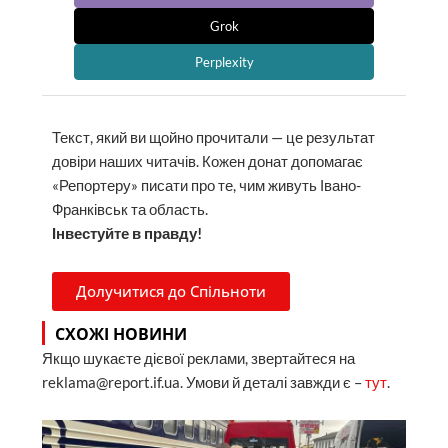
Grok
Perplexity
Текст, який ви щойно прочитали — це результат
довіри наших читачів. Кожен донат допомагає
«Репортеру» писати про те, чим живуть Івано-
Франківськ та область.
Інвестуйте в правду!
Долучитися до Спільноти
СХОЖІ НОВИНИ
Якщо шукаєте дієвої реклами, звертайтеся на
reklama@report.if.ua. Умови й деталі завжди є –
тут
.