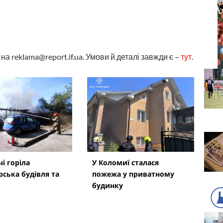
а reklama@report.if.ua. Умови й деталі завжди є –
тут
.
і горіла
У Коломиї сталася
рська будівля та
пожежа у приватному
будинку