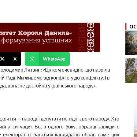
ОС
X
WhatsApp
:Володимир Литвин: «Цілком очевидно, що назріла
й Раді. Ми живемо від конфлікту до конфлікту. І в
да, вона не достойна українського народу».
риття — народні депутати не гідні свого народу. Хто
вна ситуація. Бо, з одного боку, обранці завжди є
е електорат із багатьох кандидатів обрав саме цих