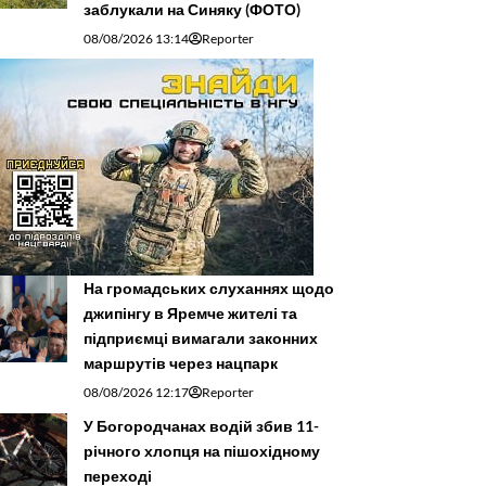
заблукали на Синяку (ФОТО)
08/08/2026 13:14
Reporter
На громадських слуханнях щодо
джипінгу в Яремче житeлі та
підприємці вимагали законних
маршрутів через нацпарк
08/08/2026 12:17
Reporter
У Богородчанах водій збив 11-
річного хлопця на пішохідному
переході