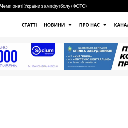
єзнавця та журналіста Василя Нагірного
СТАТТІ
НОВИНИ
ПРО НАС
КАНАЛ