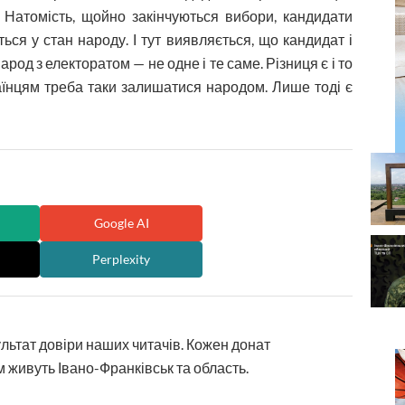
і. Натомість, щойно закінчуються вибори, кандидати
ься у стан народу. І тут виявляється, що кандидат і
народ з електоратом — не одне і те саме. Різниця є і то
раїнцям треба таки залишатися народом. Лише тоді є
Google AI
Perplexity
ультат довіри наших читачів. Кожен донат
 живуть Івано-Франківськ та область.