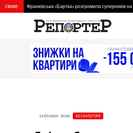
Перейти
СВІЖЕ:
У Коломиї погасили поштову марку на честь кра
вмісту
до
вмісту
21/05/2009
00:00
БЕЗ КАТЕГОРІЇ