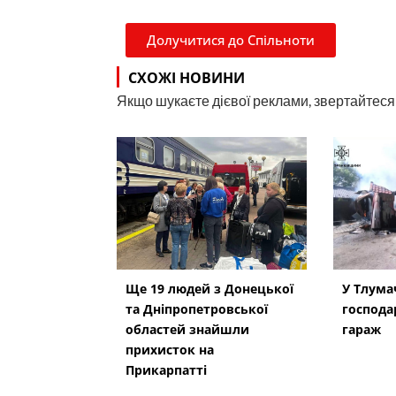
Долучитися до Спільноти
СХОЖІ НОВИНИ
Якщо шукаєте дієвої реклами, звертайтеся н
Ще 19 людей з Донецької
У Тлумач
та Дніпропетровської
господа
областей знайшли
гараж
прихисток на
Прикарпатті