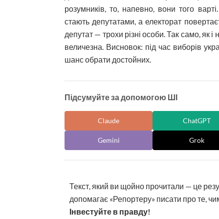
розумників, то, напевно, вони того варт
стають депутатами, а електорат повертаєт
депутат — трохи різні особи. Так само, як і 
величезна. Висновок: під час виборів ук
шанс обрати достойних.
Підсумуйте за допомогою ШІ
Claude
ChatGPT
Gemini
Grok
Текст, який ви щойно прочитали — це рез
допомагає «Репортеру» писати про те, чим
Інвестуйте в правду!