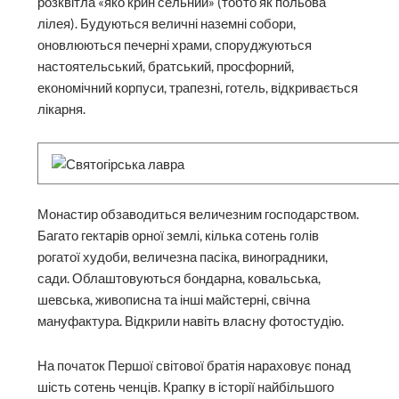
розквітла «яко крин сельний» (тобто як польова
лілея). Будуються величні наземні собори,
оновлюються печерні храми, споруджуються
настоятельський, братський, просфорний,
економічний корпуси, трапезні, готель, відкривається
лікарня.
Монастир обзаводиться величезним господарством.
Багато гектарів орної землі, кілька сотень голів
рогатої худоби, величезна пасіка, виноградники,
сади. Облаштовуються бондарна, ковальська,
шевська, живописна та інші майстерні, свічна
мануфактура. Відкрили навіть власну фотостудію.
На початок Першої світової братія нараховує понад
шість сотень ченців. Крапку в історії найбільшого