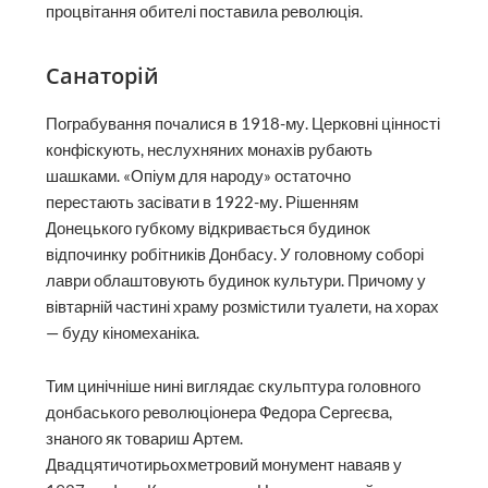
процвітання обителі поставила революція.
Санаторій
Пограбування почалися в 1918-му. Церковні цінності
конфіскують, неслухняних монахів рубають
шашками. «Опіум для народу» остаточно
перестають засівати в 1922-му. Рішенням
Донецького губкому відкривається будинок
відпочинку робітників Донбасу. У головному соборі
лаври облаштовують будинок культури. Причому у
вівтарній частині храму розмістили туалети, на хорах
— буду кіномеханіка.
Тим цинічніше нині виглядає скульптура головного
донбаського революціонера Федора Сергеєва,
знаного як товариш Артем.
Двадцятичотирьохметровий монумент наваяв у