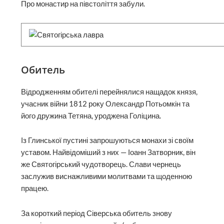
Про монастир на півстоліття забули.
Обитель
Відродженням обителі перейнялися нащадок князя,
учасник війни 1812 року Олександр Потьомкін та
його дружина Тетяна, уроджена Голіцина.
Із Глинської пустині запрошуються монахи зі своїм
уставом. Найвідоміший з них — Іоанн Затворник, він
же Святогірський чудотворець. Слави чернець
заслужив виснажливими молитвами та щоденною
працею.
За короткий період Сіверська обитель знову