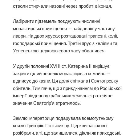
стволи стирчали назовні через пробиті віконця.
Лабіринти підземель поєднують численні
монастирські приміщення — найдавнішу частину
лаври. На двох ярусах розташовані трапезні, келії,
господарські приміщення. Третій ярус з келіями та
Успенською церквою свого часу обвалився.
У другій половині XVIII ст. Катерина II вирішує
закрити цілий перелік монастирів, а їх майно —
відписує до казни. Ця доля спіткала і Святогірську
обитель. Тим паче, що з приєд-нанням до Російської
імперії південноукраїнських земель стратегічне
значення Святогір’я втратилось.
Землю імператриця подарувала всемогутньому
князю Григорію Потьомкіну. Церкви частково
розібрали, а ті, що залишилися, діяли як приходські.