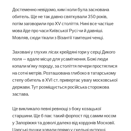
Достеменно невідомо, ким і коли була заснована
обитель. Ще не так давно святкували 350 років,
потім заговорили про XV століття. Нині все частіше
мова йде про часи Київської Русі чи й давніші.
Мовляв, сюди тікали з Візантії тамтешні ченці.
Заховані у глухих лісах крейдяні гори у серці Дикого
поля — вдале місце для усамітнення. Божі люди
копали м’яку породу, за століття печери простяглися
на сотні метрів. Розташована глибоко в татарському
степу обитель в XVI ст. привертає увагу московської
держави. Тут розміщується російська сторожова
застава.
Це викликало певні ревнощі з боку козацької
старшини. Ще б пак: такий форпост під самим носом
у Запоріжжя та доволі далеко від кордонів Московії.
Царські пушки ховали прямо у скельні нутрощі,