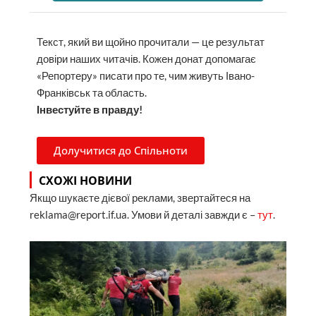
Текст, який ви щойно прочитали — це результат
довіри наших читачів. Кожен донат допомагає
«Репортеру» писати про те, чим живуть Івано-
Франківськ та область.
Інвестуйте в правду!
Долучитися до Спільноти
СХОЖІ НОВИНИ
Якщо шукаєте дієвої реклами, звертайтеся на
reklama@report.if.ua. Умови й деталі завжди є –
тут
.