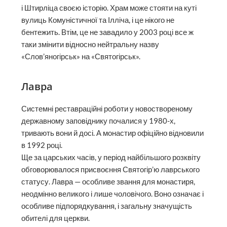
і Штирліца своєю історію. Храм може стояти на куті
вулиць Комуністичної та Ілліча, і це нікого не
бентежить. Втім, це не завадило у 2003 році все ж
таки змінити відносно нейтральну назву
«Слов’яногірськ» на «Святогірськ».
Лавра
Системні реставраційні роботи у новоствореному
державному заповіднику почалися у 1980-х,
тривають вони й досі. А монастир офіційно відновили
в 1992 році.
Ще за царських часів, у період найбільшого розквіту
обговорювалося присвоєння Святогір’ю лаврського
статусу. Лавра — особливе звання для монастиря,
неодмінно великого і лише чоловічого. Воно означає і
особливе підпорядкування, і загальну значущість
обителі для церкви.