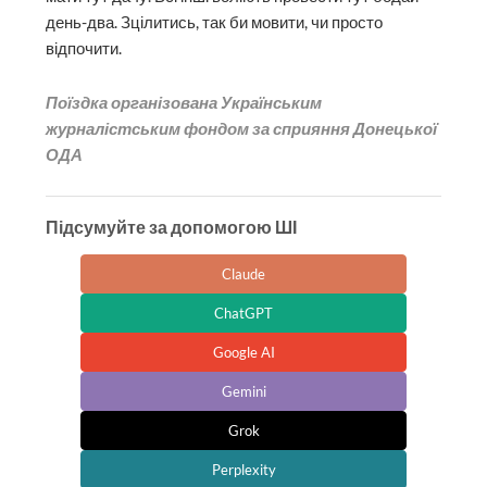
день-два. Зцілитись, так би мовити, чи просто
відпочити.
Поїздка організована Українським
журналістським фондом за сприяння Донецької
ОДА
Підсумуйте за допомогою ШІ
Claude
ChatGPT
Google AI
Gemini
Grok
Perplexity