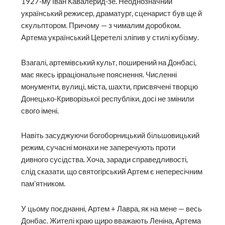
1927-му Іван Кавалерид-зе. Неоднозначний
український режисер, драматург, сценарист був ще й
скульптором. Причому — з чималим доробком.
Артема український Церетелі зліпив у стилі кубізму.
Взагалі, артемівський культ, поширений на Донбасі,
має якесь ірраціональне пояснення. Численні
монументи, вулиці, міста, шахти, присвячені творцю
Донецько-Криворізької республіки, досі не змінили
свого імені.
Навіть засуджуючи богоборницький більшовицький
режим, сучасні монахи не заперечують проти
дивного сусідства. Хоча, заради справедливості,
слід сказати, що святогірський Артем є непересічним
пам’ятником.
У цьому поєднанні, Артем + Лавра, як на мене — весь
Донбас. Жителі краю щиро вважають Леніна, Артема