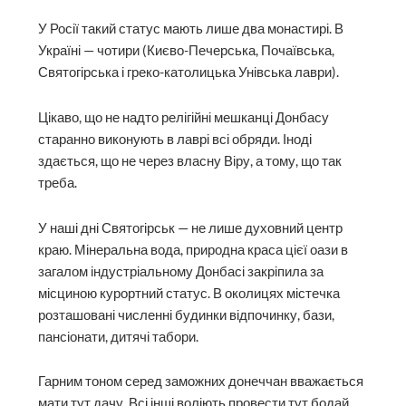
У Росії такий статус мають лише два монастирі. В
Україні — чотири (Києво-Печерська, Почаївська,
Святогірська і греко-католицька Унівська лаври).
Цікаво, що не надто релігійні мешканці Донбасу
старанно виконують в лаврі всі обряди. Іноді
здається, що не через власну Віру, а тому, що так
треба.
У наші дні Святогірськ — не лише духовний центр
краю. Мінеральна вода, природна краса цієї оази в
загалом індустріальному Донбасі закріпила за
місциною курортний статус. В околицях містечка
розташовані численні будинки відпочинку, бази,
пансіонати, дитячі табори.
Гарним тоном серед заможних донеччан вважається
мати тут дачу. Всі інші воліють провести тут бодай