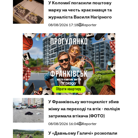
У Коломиї погасили поштову
марку на честь краєзнавця та
журналіста Василя Нагірного
08/08/2026 17:18
Reporter
У Франківську мотоцикліст збив
жінку на переході та втік - поліція
затримала втікача (ФОТО)
08/08/2026 16:04
Reporter
У «Давньому Галичі» розкопали