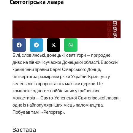
Святогірська лавра
Білі, слов’янські, донецькі, святі гори — природнє
диво на півночі сучасної Донецької області. Високий
крейдяний правий берег Сіверського Донця,
четвертої за розмірами річки України. Крізь густу
зелень лісів проростають маківки церков. Це
комплекс одного з найбільших українських
монастирів — Свято-Успенської Святогірської лаври,
одне із найпопулярніших місць паломництва.
Побував там і «Репортер».
Застава