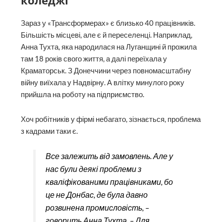
коледжі
Зараз у «Трансформерах» є близько 40 працівників.
Більшість місцеві, але є й переселенці. Наприклад,
Анна Тухта, яка народилася на Луганщині й прожила
там 18 років свого життя, а далі переїхала у
Краматорськ. З Донеччини через повномасштабну
війну виїхала у Надвірну. А влітку минулого року
прийшла на роботу на підприємство.
Хоч робітників у фірмі небагато, зізнається, проблема
з кадрами таки є.
Все залежить від замовлень. Але у
нас були деякі проблеми з
кваліфікованими працівниками, бо
це не Донбас, де була давно
розвинена промисловість, –
говорить Анна Тухта. – Для