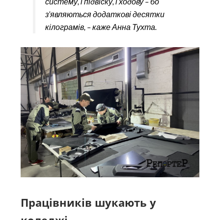
систему, і підвіску, і ходову – бо
з’являються додаткові десятки
кілограмів, – каже Анна Тухта.
Працівників шукають у