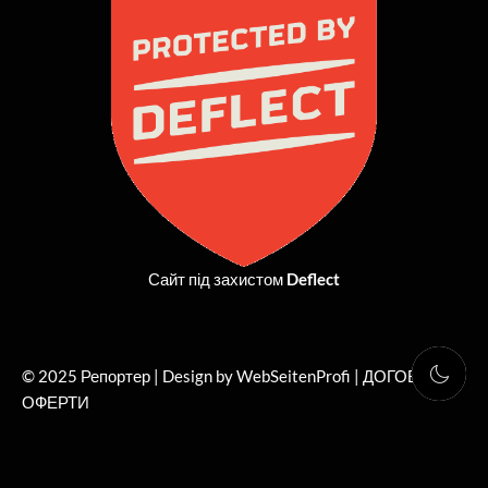
o
t
g
b
o
t
r
e
k
e
a
r
m
Сайт під захистом
Deflect
© 2025 Репортер | Design by WebSeitenProfi |
ДОГОВІР
ОФЕРТИ