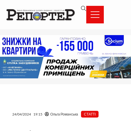
Перейти
вмісту
до
вмісту
24/04/2024
19:15
Ольга Романська
СТАТТІ