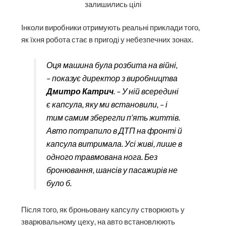
залишились цілі
Інколи виробники отримують реальні приклади того,
як їхня робота стає в пригоді у небезпечних зонах.
Оця машина була розбита на війні,
– показує директор з виробництва
Дмитро Катрич
. – У ній всередині
є капсула, яку ми встановили, – і
тим самим зберегли п’ять життів.
Авто потрапило в ДТП на фронті й
капсула витримала. Усі живі, лише в
одного травмована нога. Без
бронювання, шансів у пасажирів не
було б.
Після того, як броньовану капсулу створюють у
зварювальному цеху, на авто встановлюють