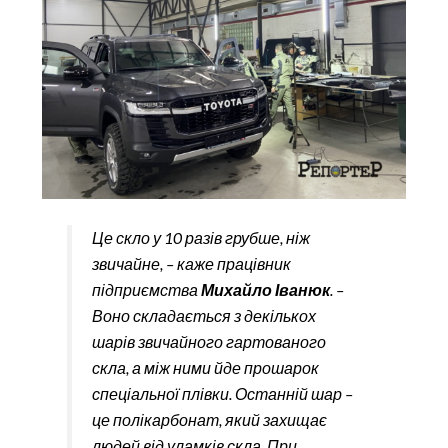
Це скло у 10 разів грубше, ніж
звичайне, – каже працівник
підприємства
Михайло Іванюк
. –
Воно складається з декількох
шарів звичайного гартованого
скла, а між ними йде прошарок
спеціальної плівки. Останній шар –
це полікарбонат, який захищає
людей від уламків скла. При