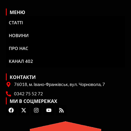
МЕНЮ
СТАТТІ
НОВИНИ
ПРО НАС
КАНАЛ 402
КОНТАКТИ
76018, м. Івано-Франківськ, вул. Чорновола, 7
0342 75 52 72
МИ В СОЦМЕРЕЖАХ
F
X
I
Y
R
a
-
n
o
s
c
t
s
u
s
e
w
t
t
b
i
a
u