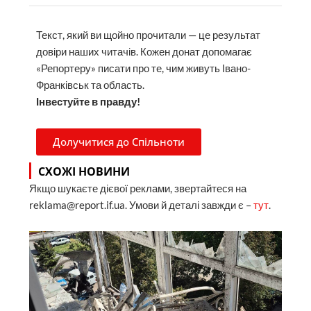
Текст, який ви щойно прочитали — це результат
довіри наших читачів. Кожен донат допомагає
«Репортеру» писати про те, чим живуть Івано-
Франківськ та область.
Інвестуйте в правду!
Долучитися до Спільноти
СХОЖІ НОВИНИ
Якщо шукаєте дієвої реклами, звертайтеся на
reklama@report.if.ua. Умови й деталі завжди є –
тут
.