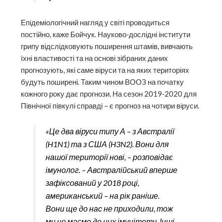
Епідеміологічний нагляд у світі проводиться
постійно, каже Бойчук. Науково-дослідні інститути
грипу відслідковують поширення штамів, вивчають
їхні властивості та на основі зібраних даних
прогнозують, які саме віруси та на яких територіях
будуть поширені. Таким чином ВООЗ на початку
кожного року дає прогнози. На сезон 2019-2020 для
Північної півкулі справді – є прогноз на чотири віруси.
«Це два віруси типу А – з Австралії
(H1N1) та з США (H3N2). Вони для
нашої території нові, – розповідає
імунолог. – Австралійський вперше
зафіксований у 2018 році,
американський – на рік раніше.
Вони ще до нас не приходили, тож
ми не маємо до них імунітету. Інші