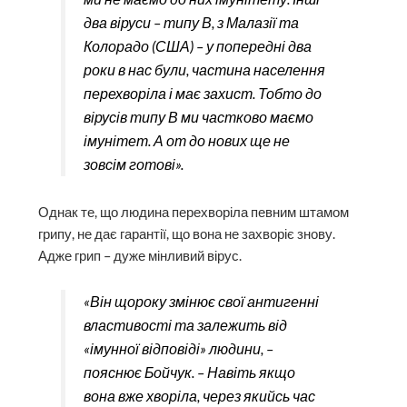
два віруси – типу В, з Малазії та
Колорадо (США) – у попередні два
роки в нас були, частина населення
перехворіла і має захист. Тобто до
вірусів типу В ми частково маємо
імунітет. А от до нових ще не
зовсім готові».
Однак те, що людина перехворіла певним штамом
грипу, не дає гарантії, що вона не захворіє знову.
Адже грип – дуже мінливий вірус.
«Він щороку змінює свої антигенні
властивості та залежить від
«імунної відповіді» людини, –
пояснює Бойчук. – Навіть якщо
вона вже хворіла, через якийсь час