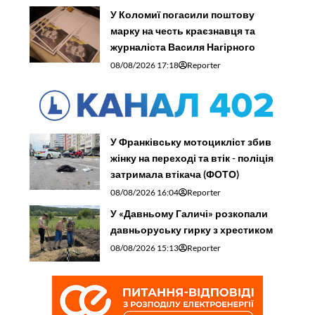
У Франківську мотоцикліст збив
жінку на переході та втік - поліція
затримала втікача (ФОТО)
08/08/2026 16:04
Reporter
У «Давньому Галичі» розкопали
давньоруську гирку з хрестиком
08/08/2026 15:13
Reporter
В міському парку Калуша на озері
знайшли мертвих качок і рибу
(ФОТО)
08/08/2026 14:11
Reporter
Рятувальники допомогли