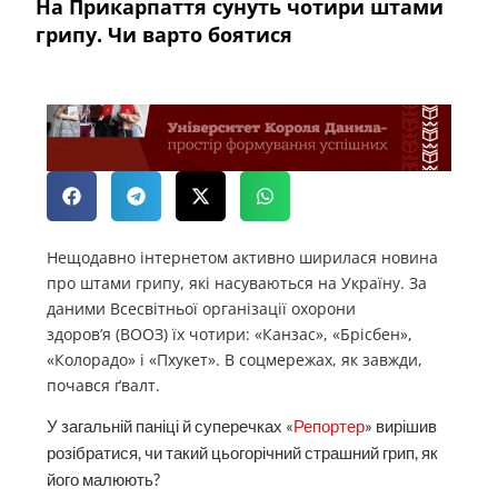
На Прикарпаття сунуть чотири штами
грипу. Чи варто боятися
Нещодавно інтернетом активно ширилася новина
про штами грипу, які насуваються на Україну. За
даними Всесвітньої організації охорони
здоров’я (ВООЗ) їх чотири: «Канзас», «Брісбен»,
«Колорадо» і «Пхукет». В соцмережах, як завжди,
почався ґвалт.
У загальній паніці й суперечках «
Репортер
» вирішив
розібратися, чи такий цьогорічний страшний грип, як
його малюють?