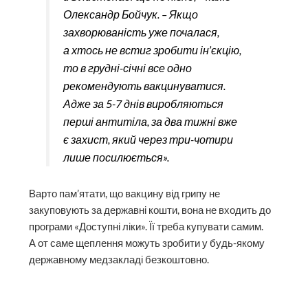
Олександр Бойчук. – Якщо
захворюваність уже почалася,
а хтось не встиг зробити ін’єкцію,
то в грудні-січні все одно
рекомендують вакцинуватися.
Адже за 5-7 днів вироб­ляються
перші антитіла, за два тижні вже
є захист, який через три-чотири
лише посилюється».
Варто пам’ятати, що вакцину від грипу не
закуповують за державні кошти, вона не входить до
програми «Доступні ліки». Її треба купувати самим.
А от саме щеплення можуть зробити у будь-якому
державному мед­закладі безкоштовно.