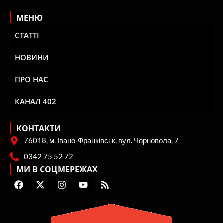
МЕНЮ
СТАТТІ
НОВИНИ
ПРО НАС
КАНАЛ 402
КОНТАКТИ
76018, м. Івано-Франківськ, вул. Чорновола, 7
0342 75 52 72
МИ В СОЦМЕРЕЖАХ
F
X
I
Y
R
a
-
n
o
s
c
t
s
u
s
e
w
t
t
b
i
a
u