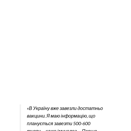
«В Україну вже завезли достатньо
вакцини. Я маю інформацію, що
планується завезти 500-600
тисяч, – каже імунолог. – Перша
партія, 104 тисячі, вже пройшла
дослідження і наявна в аптеках
Івано-Франківської області.