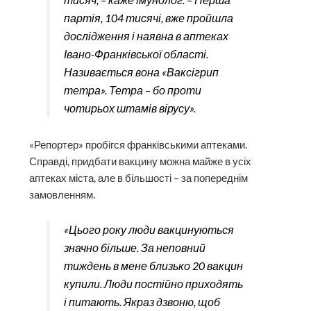
Називається вона «Ваксігрип
тетра». Тетра – бо проти
чотирьох штамів вірусу».
«Репортер» пробігся франківськими аптеками.
Справді, придбати вакцину можна майже в усіх
аптеках міста, але в більшості – за попереднім
замовленням.
«Цього року люди вакцинуються
значно більше. За неповний
тиждень в мене близько 20 вакцин
купили. Люди постійно приходять
і питають. Якраз дзвоню, щоб
дозамовити ще, бо сезон тільки
розпочався, а вже такий ажіотаж»,
– каже фармацевт одної з аптек
Наталія Гладиш.