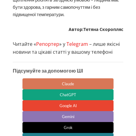
Підсумуйте за допомогою ШІ
Claude
ChatGPT
Google AI
Gemini
Grok
Perplexity
Текст, який ви щойно прочитали — це результат
довіри наших читачів. Кожен донат допомагає
«Репортеру» писати про те, чим живуть Івано-
Франківськ та область.
Інвестуйте в правду!