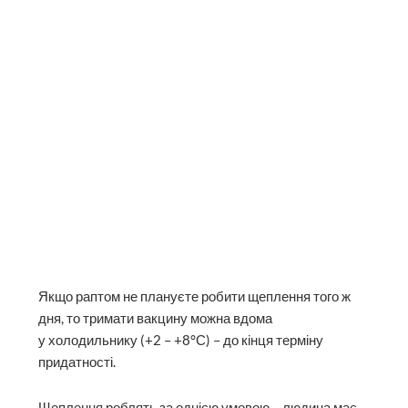
Якщо раптом не плануєте робити щеплення того ж
дня, то тримати вакцину можна вдома
у холодильнику (+2 – +8°С) – до кінця терміну
придатності.
Щеплення роблять за однією умовою – людина має
бути здорова, з гарним самопочуттям і без
підвищеної температури.
Автор:Тетяна Скоропляс
Читайте «
Репортер
» у
Telegram
– лише якісні
новини та цікаві статті у вашому телефоні