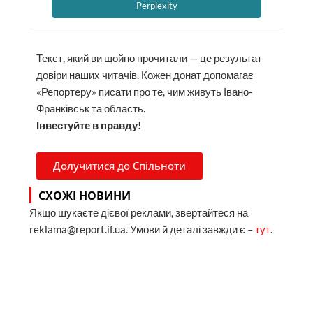
Долучитися до Спільноти
СХОЖІ НОВИНИ
Якщо шукаєте дієвої реклами, звертайтеся на
reklama@report.if.ua. Умови й деталі завжди є –
тут
.
«Страх нікуди не подівся». Через 3 місяці
після удару "шахеда" у Франківську мешканці
оговтуються і чекають на ремонт