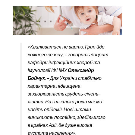
«Хвилюватися не варто. Грип йде
кожного сезону, – говорить доцент
кафедри інфекційних хвороб та
імунології ІФНМУ
Олександр
Бойчук
. – Для України стабільно
характерна підвищена
захворюваність грудень-січень-
лютий. Раз на кілька років маємо
навіть епідемії. Нові штами
виникають постійно, здебільшого
в країнах Азії, де дуже висока
густота населення».