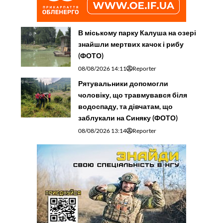
чоловіку, що травмувався біля
водоспаду, та дівчатам, що
заблукали на Синяку (ФОТО)
08/08/2026 13:14
Reporter
На громадських слуханнях щодо
джипінгу в Яремче житeлі та
підприємці вимагали законних
маршрутів через нацпарк
08/08/2026 12:17
Reporter