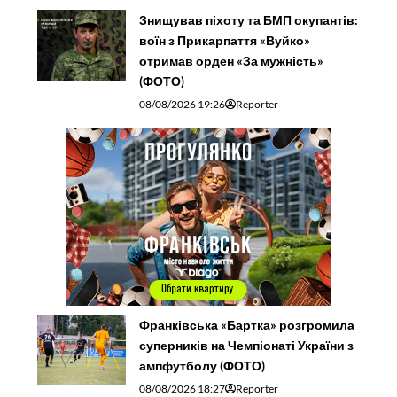
Франківська «Бартка» розгромила
суперників на Чемпіонаті України з
ампфутболу (ФОТО)
08/08/2026 18:27
Reporter
У Коломиї погасили поштову
марку на честь краєзнавця та
журналіста Василя Нагірного
08/08/2026 17:18
Reporter