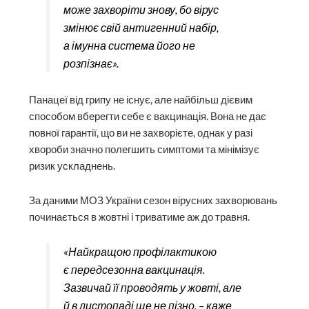
може захворіти знову, бо вірус
змінює свій антигенний набір,
а імунна система його не
розпізнає».
Панацеї від грипу не існує, але найбільш дієвим
способом вберегти себе є вакцинація. Вона не дає
повної гарантії, що ви не захворієте, однак у разі
хвороби значно полегшить симптоми та мінімізує
ризик ускладнень.
За даними МОЗ України сезон вірусних захворювань
починається в жовтні і триватиме аж до травня.
«Найкращою профілактикою
є передсезонна вакцинація.
Зазвичай її проводять у жовті, але
й в листопаді ще не пізно, – каже