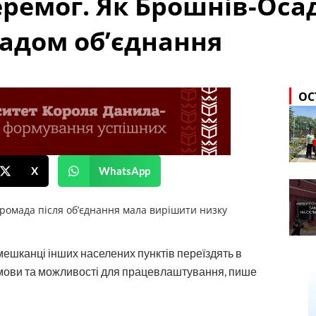
еремог. Як Брошнів-Оса
адом об’єднання
ОС
X
WhatsApp
ромада після об’єднання мала вирішити низку
мешканці інших населених пунктів переїздять в
мови та можливості для працевлаштування, пише