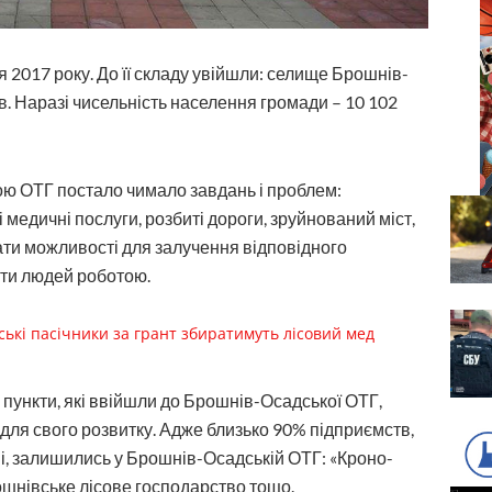
2017 року. До її складу увійшли: селище Брошнів-
в. Наразі чисельність населення громади – 10 102
ю ОТГ постало чимало завдань і проблем:
і медичні послуги, розбиті дороги, зруйнований міст,
ати можливості для залучення відповідного
ити людей роботою.
ські пасічники за грант збиратимуть лісовий мед
 пункти, які ввійшли до Брошнів-Осадської ОТГ,
для свого розвитку. Адже близько 90% підприємств,
і, залишились у Брошнів-Осадській ОТГ: «Кроно-
ошнівське лісове господарство тощо.