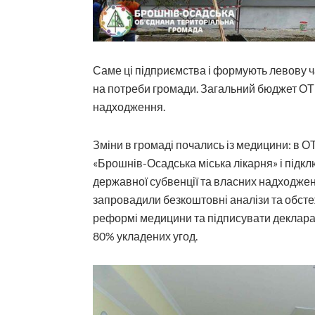
Саме ці підприємства і формують левову ч
на потреби громади. Загальний бюджет ОТГ 
надходження.
Зміни в громаді почались із медицини: в 
«Брошнів-Осадська міська лікарня» і підкл
державної субвенції та власних надходжен
запровадили безкоштовні аналізи та обсте
реформі медицини та підписувати деклараці
80% укладених угод.