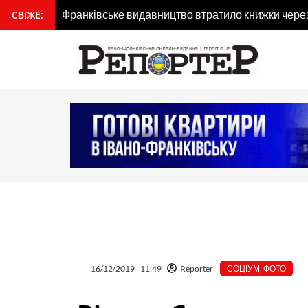
Перейти
СВІЖЕ:
вмісту
Для туристів створили мобільний застосунок «Я
до
вмісту
16/12/2019
11:49
Reporter
СОЦІУМ
,
ФОТО