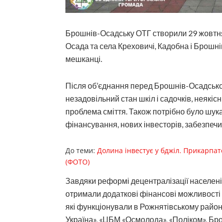
Брошнів-Осадську ОТГ створили 29 жовтня 
Осада та села Креховичі, Кадобна і Брошні
мешканці.
Після об’єднання перед Брошнів-Осадсько
незадовільний стан шкіл і садочків, неякісн
проблема сміття. Також потрібно було шук
фінансування, нових інвесторів, забезпеч
До теми:
Долина інвестує у бджіл. Прикарпат
(ФОТО)
Завдяки реформі децентралізації населені
отримали додаткові фінансові можливості 
які функціонували в Рожнятівському район
Україна», «ЦБМ «Осмолода», «Поліком», Бр