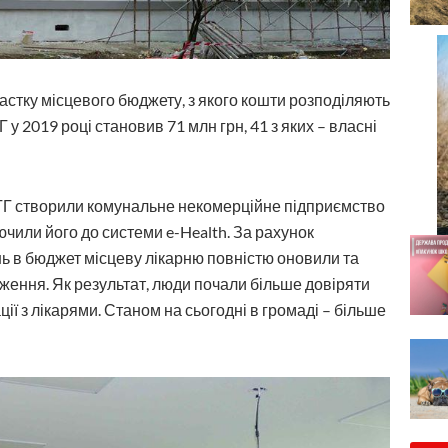
астку місцевого бюджету, з якого кошти розподіляють
у 2019 році становив 71 млн грн, 41 з яких – власні
ОТГ створили комунальне некомерційне підприємство
ючили його до системи e-Health. За рахунок
ь в бюджет місцеву лікарню повністю оновили та
ження. Як результат, люди почали більше довіряти
ї з лікарями. Станом на сьогодні в громаді – більше