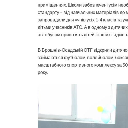
приміщеннях. Школи забезпечені усім необ
стандарту – від навчальних матеріалів до 
запровадили для учнів усіх 1-4 класів та уч
дітьми учасників АТО. А в одному з дитячи
автобусом привозять дітей з інших садків 
В Брошнів-Осадській ОТГ відкрили дитячо
займаються футболом, волейболом, боксом
масштабного спортивного комплексу за 50 
року.