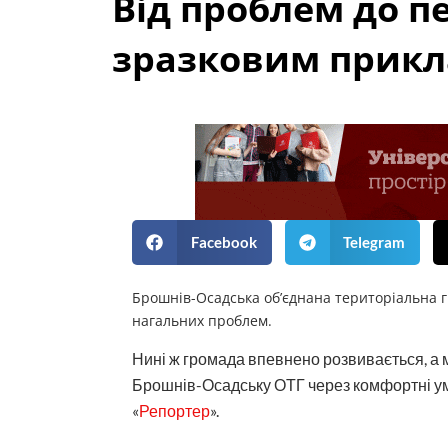
Від проблем до п
зразковим прикл
Facebook
Telegram
Брошнів-Осадська об’єднана територіальна г
нагальних проблем.
Нині ж громада впевнено розвивається, а 
Брошнів-Осадську ОТГ через комфортні у
«
Репортер
».