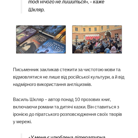
тоді нічого не лишиться», – каже
Шкляр.
Письменник закликав стежити за чистотою мови та
відмовлятися не лише від російської культури, а й від
надмірного використання англіцизмів.
Василь Шкляр – автор понад 10 прозових книг,
включаючи романи та дитячі казки. Він ставиться з
іронією до піратського розповсюдження своїх творів
у мережі.
«У мене є улюблена літературна