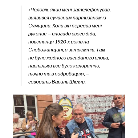
«Чоловік, який мені зателефонував,
виявився сучасним партизаном із
Сумщини. Коли він передав мені
рукопис — спогади свого діда,
повстанця 1920-х років на
Слобожанщині, я затремтів. Там
не було жодного вигаданого слова,
настільки все було колоритно,
точно та в подробицях», —
говорить Василь Шкляр.