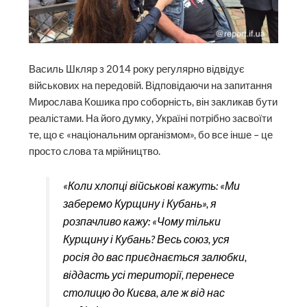
Василь Шкляр з 2014 року регулярно відвідує
військових на передовій. Відповідаючи на запитання
Мирослава Кошика про соборність, він закликав бути
реалістами. На його думку, Україні потрібно засвоїти
те, що є «національним організмом», бо все інше – це
просто слова та мрійництво.
«Коли хлопці військові кажуть: «Ми
заберемо Курщину і Кубань», я
розпачливо кажу: «Чому тільки
Курщину і Кубань? Весь союз, уся
росія до вас приєднається залюбки,
віддасть усі території, перенесе
столицю до Києва, але ж від нас