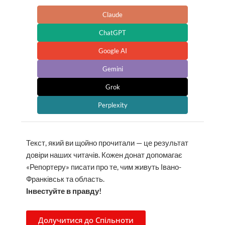
Claude
ChatGPT
Google AI
Gemini
Grok
Perplexity
Текст, який ви щойно прочитали — це результат
довіри наших читачів. Кожен донат допомагає
«Репортеру» писати про те, чим живуть Івано-
Франківськ та область.
Інвестуйте в правду!
Долучитися до Спільноти