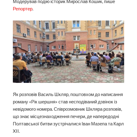
Модерував подію історик Мирослав Кошик, пише
Репортер
.
Як розповів Василь Шкляр, поштовхом до написання
роману «Рік шершня» став несподіваний дзвінок із
невідомого номера. Співрозмовник Шкляра розповів,
що знає місцезнаходження печери, де напередодні
Полтавської битви зустрічалися Іван Мазепа та Карл
XII.