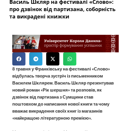
Василь Шкляр на фестивалі «Слово»:
про дзвінок від партизана, соборність
та викрадені книжки
8 травня у Франківську на фестивалі «Слово»
відбулась творча зустріч із письменником
Василем Шклярем. Василь Шкляр презентував
новий роман «Рік шершня» та розповів, як
дзвінок від партизана з Сумщини став
поштовхом до написання нової книги та чому
вважає викрадення своїх книг із магазинів
«найкращою літературною премією».