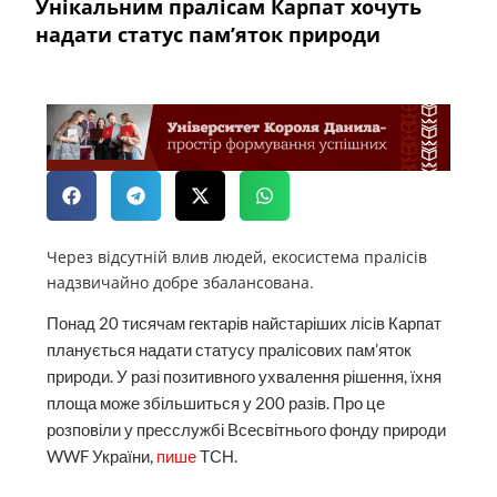
Унікальним пралісам Карпат хочуть
надати статус пам’яток природи
Через відсутній влив людей, екосистема пралісів
надзвичайно добре збалансована.
Понад 20 тисячам гектарів найстаріших лісів Карпат
планується надати статусу пралісових пам’яток
природи. У разі позитивного ухвалення рішення, їхня
площа може збільшиться у 200 разів. Про це
розповіли у пресслужбі Всесвітнього фонду природи
WWF України,
пише
ТСН.