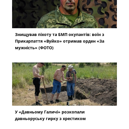
Знищував піхоту та БМП окупантів: воїн з
Прикарпаття «Вуйко» отримав орден «За
мужність» (ФОТО)
У «Давньому Галичі» розкопали
давньоруську гирку з хрестиком