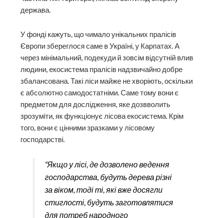
держава.
У фонді кажуть, що чимало унікальних пралісів
Європи збереглося саме в Україні, у Карпатах. А
через мінімальний, подекуди й зовсім відсутній влив
людини, екосистема пралісів надзвичайно добре
збалансована. Такі ліси майже не хворіють, оскільки
є абсолютно самодостатніми. Саме тому вони є
предметом для дослідження, яке дозвволить
зрозуміти, як функціонує лісова екосистема. Крім
того, вони є цінними зразками у лісовому
господарстві.
“Якщо у лісі, де дозволено ведення
господарства, будуть дерева різні
за віком, тоді ті, які вже досягли
стиглості, будуть заготовлятися
для потреб народного