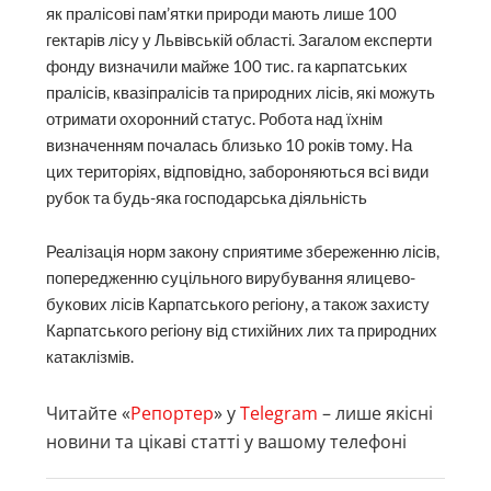
як пралісові пам’ятки природи мають лише 100
гектарів лісу у Львівській області. Загалом експерти
фонду визначили майже 100 тис. га карпатських
пралісів, квазіпралісів та природних лісів, які можуть
отримати охоронний статус. Робота над їхнім
визначенням почалась близько 10 років тому. На
цих територіях, відповідно, забороняються всі види
рубок та будь-яка господарська діяльність
Реалізація норм закону сприятиме збереженню лісів,
попередженню суцільного вирубування ялицево-
букових лісів Карпатського регіону, а також захисту
Карпатського регіону від стихійних лих та природних
катаклізмів.
Читайте «
Репортер
» у
Telegram
– лише якісні
новини та цікаві статті у вашому телефоні