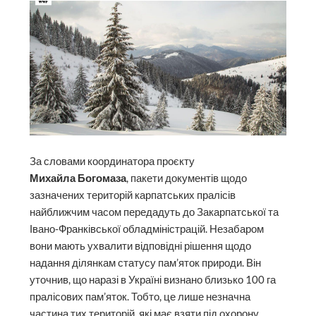
За словами координатора проєкту
Михайла Богомаза
, пакети документів щодо
зазначених територій карпатських пралісів
найближчим часом передадуть до Закарпатської та
Івано-Франківської обладміністрацій. Незабаром
вони мають ухвалити відповідні рішення щодо
надання ділянкам статусу пам’яток природи. Він
уточнив, що наразі в Україні визнано близько 100 га
пралісових пам’яток. Тобто, це лише незначна
частина тих територій, які має взяти під охорону