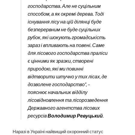
господарства. Але не суцільним
способом, а як окремі дерева. Тоді
існування лісу на цій ділянці буде
безперервним не буде суцільних
рубок, які шокують громадськість
зараз і впливають на повені. Саме
для лісового господарства праліси
є цінними як зразки, створені
природою, які ми повинні
відтворити штучно у тих лісах, де
дозволене господарство”, –
пояснює начальник відділу
лісовідновлення та лісорозведення
Державного агентства лісових
ресурсів
Володимир Ревуцький
.
Наразі в Україні найвищий охоронний статус