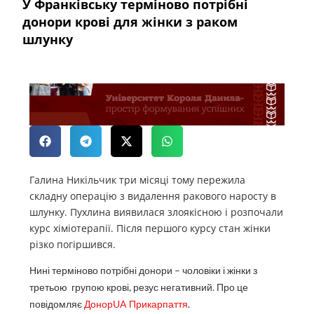
У Франківську терміново потрібні
донори крові для жінки з раком
шлунку
Галина Никільчик три місяці тому пережила
складну операцію з видалення ракового наросту в
шлунку.
Пухлина виявилася злоякісною і розпочали
курс хіміотерапії. Після першого курсу стан жінки
різко погіршився.
Нині терміново потрібні донори – чоловіки і жінки з
третьою групою крові, резус негативний. Про це
повідомляє
ДонорUA Прикарпаття
.