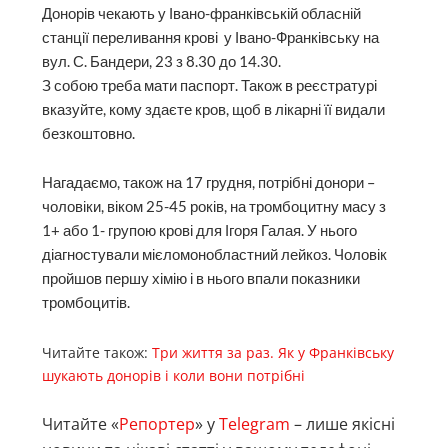
Донорів чекають у Івано-франківській обласній
станції переливання крові у Івано-Франківську на
вул. С. Бандери, 23 з 8.30 до 14.30.
З собою треба мати паспорт. Також в реєстратурі
вказуйте, кому здаєте кров, щоб в лікарні її видали
безкоштовно.
Нагадаємо, також на 17 грудня, потрібні донори –
чоловіки, віком 25-45 років, на тромбоцитну масу з
1+ або 1- групою крові для Ігоря Галая. У нього
діагностували мієломонобластний лейкоз. Чоловік
пройшов першу хімію і в нього впали показники
тромбоцитів.
Читайте також:
Три життя за раз. Як у Франківську
шукають донорів і коли вони потрібні
Читайте «
Репортер
» у
Telegram
– лише якісні