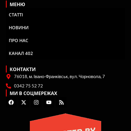
МЕНЮ
СТАТТІ
НОВИНИ
ПРО НАС
КАНАЛ 402
КОНТАКТИ
76018, м. Івано-Франківськ, вул. Чорновола, 7
0342 75 52 72
МИ В СОЦМЕРЕЖАХ
F
X
I
Y
R
a
-
n
o
s
c
t
s
u
s
e
w
t
t
b
i
a
u
o
t
g
b
o
t
r
e