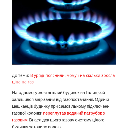
До теми:
В уряді пояснили, чому і на скільки зросла
ціна на газ
Нагадаємо, у жовтні цілий будинок на Галицькій
залишився відрізаним від газопостачання. Один із
мешканців будинку при самовільному підключенні
газової колонки
переплутав водяний патрубок з
газовим
. Внаслідок цього газову систему цілого
будинку затопило водою.