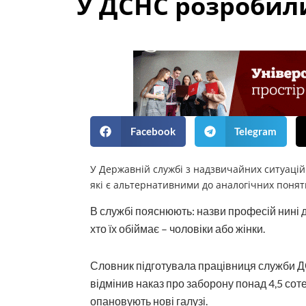
У ДСНС розробили
Facebook
Telegram
У Державній службі з надзвичайних ситуацій 
які є альтернативними до аналогічних понят
В службі пояснюють: назви професій нині д
хто їх обіймає – чоловіки або жінки.
Словник підготувала працівниця служби Д
відмінив наказ про заборону понад 4,5 сот
опановують нові галузі.