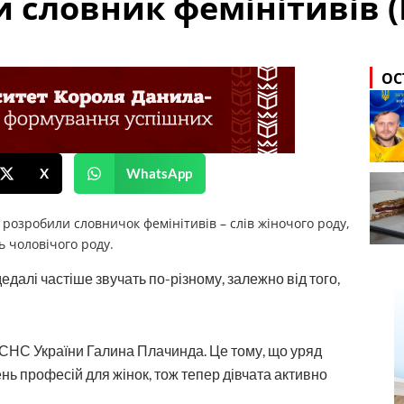
 словник фемінітивів (
ОС
X
WhatsApp
розробили словничок фемінітивів – слів жіночого роду,
ь чоловічого роду.
едалі частіше звучать по-різному, залежно від того,
СНС України Галина Плачинда. Це тому, що уряд
ень професій для жінок, тож тепер дівчата активно