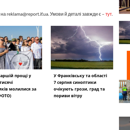
а reklama@report.if.ua. Умови й деталі завжди є –
тут
.
іаршій прощі у
У Франківську та області
тисячі
7 серпня синоптики
ків молилися за
очікують грози, град та
(ФОТО)
пориви вітру