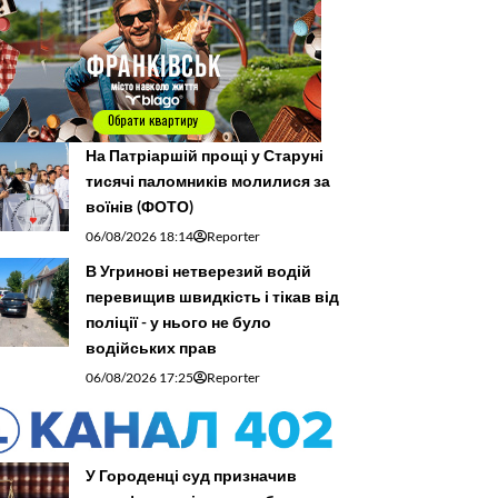
На Патріаршій прощі у Старуні
тисячі паломників молилися за
воїнів (ФОТО)
06/08/2026 18:14
Reporter
В Угринові нетверезий водій
перевищив швидкість і тікав від
поліції - у нього не було
водійських прав
06/08/2026 17:25
Reporter
У Городенці суд призначив