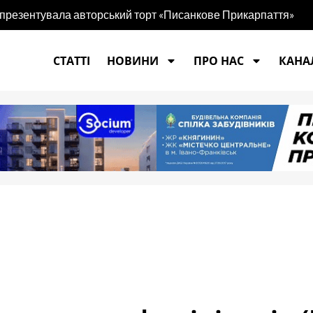
 презентувала авторський торт «Писанкове Прикарпаття»
СТАТТІ
НОВИНИ
ПРО НАС
КАНАЛ