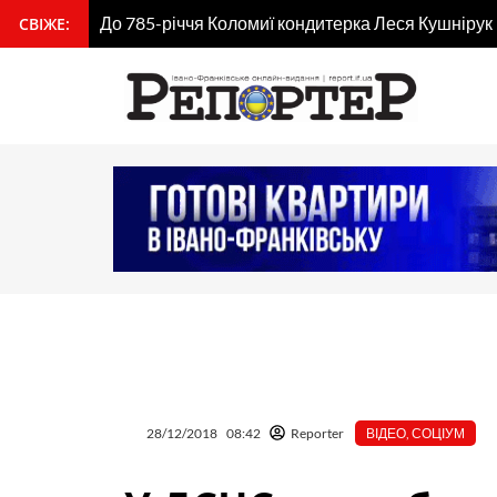
Перейти
До 785-річчя Коломиї кондитерка Леся Кушнірук
СВІЖЕ:
вмісту
до
вмісту
28/12/2018
08:42
Reporter
ВІДЕО
,
СОЦІУМ