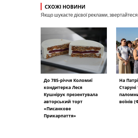
СХОЖІ НОВИНИ
Якщо шукаєте дієвої реклами, звертайтеся н
До 785-річчя Коломиї
На Патр
кондитерка Леся
Старуні 
Кушнірук презентувала
паломни
авторський торт
воїнів 
«Писанкове
Прикарпаття»