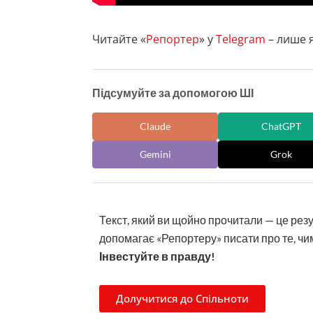
Читайте «
Репортер
» у
Telegram
– лише я
Підсумуйте за допомогою ШІ
Claude
ChatGPT
Gemini
Grok
Текст, який ви щойно прочитали — це рез
допомагає «Репортеру» писати про те, чим
Інвестуйте в правду!
Долучитися до Спільноти