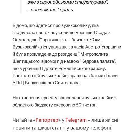
вже з європейськими структурами”,
– повідомила Гораль.
Відомо, що йдеться про вузькоколійку, яка
з’єднувала свого часу селище Брошнів-Осада з
Осмолодою. Її протяжність – близько 70 км.
Вузькоколійка існувала ще за часів Австро-Угорщини
й була прокладена до резиденції Митрополита
Шептицького, відомої під назвою “Кедрова палата”,
що в урочищі Підлюте Рожнятівського району.
Раніше на цій вузькоколійці працював батько Глави
УГКЦ Блаженнішого Святослава.
На створення проекту відновлення вузькоколійки з
обласного бюджету скеровано 50 тис грн.
Читайте «
Репортер
» у
Telegram
– лише якісні
новини та цікаві статті у вашому телефоні