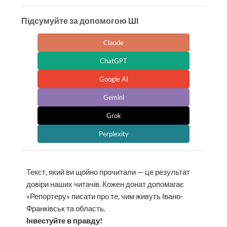
Підсумуйте за допомогою ШІ
Claude
ChatGPT
Google AI
Gemini
Grok
Perplexity
Текст, який ви щойно прочитали — це результат
довіри наших читачів. Кожен донат допомагає
«Репортеру» писати про те, чим живуть Івано-
Франківськ та область.
Інвестуйте в правду!