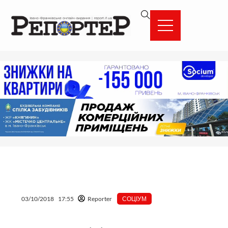
Перейти
вмісту
до
вмісту
03/10/2018
17:55
Reporter
СОЦІУМ