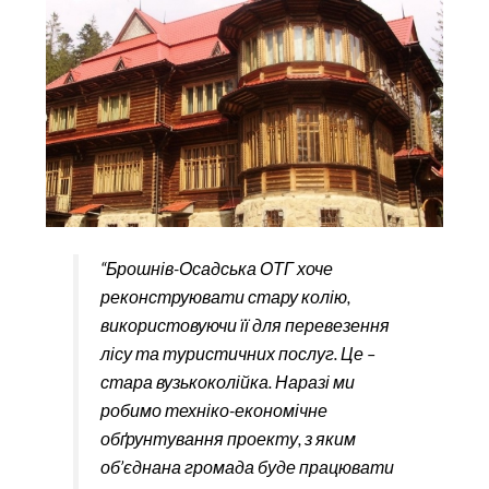
“Брошнів-Осадська ОТГ хоче
реконструювати стару колію,
використовуючи її для перевезення
лісу та туристичних послуг. Це –
стара вузькоколійка. Наразі ми
робимо техніко-економічне
обґрунтування проекту, з яким
об’єднана громада буде працювати