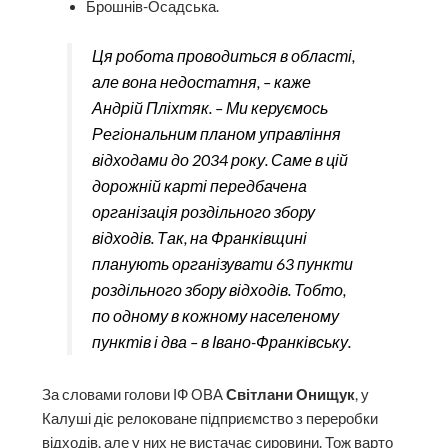
Брошнів-Осадська.
Ця робота проводиться в області,
але вона недостатня, – каже
Андрій Пліхтяк. – Ми керуємось
Регіональним планом управління
відходами до 2034 року. Саме в цій
дорожній карті передбачена
організація роздільного збору
відходів. Так, на Франківщині
планують організувати 63 пункти
роздільного збору відходів. Тобто,
по одному в кожному населеному
пунктів і два – в Івано-Франківську.
За словами голови ІФ ОВА
Світлани Онищук
, у
Калуші діє релоковане підприємство з переробки
відходів, але у них не вистачає сировини. Тож варто