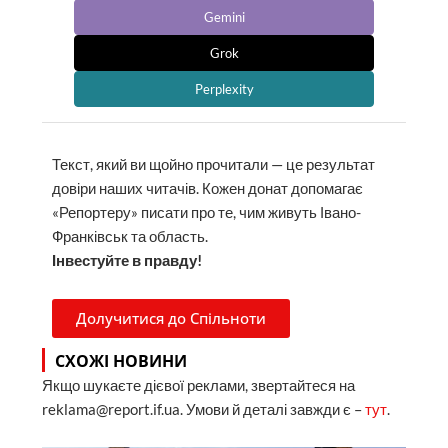
Gemini
Grok
Perplexity
Текст, який ви щойно прочитали — це результат
довіри наших читачів. Кожен донат допомагає
«Репортеру» писати про те, чим живуть Івано-
Франківськ та область.
Інвестуйте в правду!
Долучитися до Спільноти
СХОЖІ НОВИНИ
Якщо шукаєте дієвої реклами, звертайтеся на
reklama@report.if.ua. Умови й деталі завжди є –
тут
.