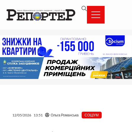
Перейти
вмісту
до
вмісту
12/05/2026
13:51
Ольга Романська
СОЦІУМ