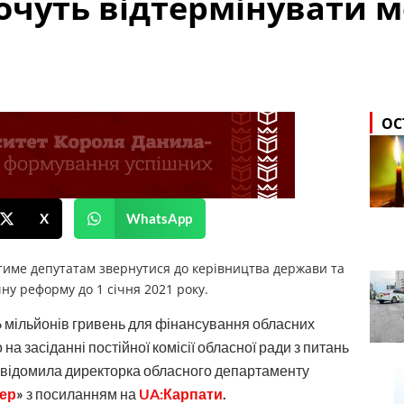
хочуть відтермінувати 
ОС
X
WhatsApp
тиме депутатам звернутися до керівництва держави та
ну реформу до 1 січня 2021 року.
6 мільйонів гривень для фінансування обласних
на засіданні постійної комісії обласної ради з питань
повідомила директорка обласного департаменту
ер
»
з посиланням на
UA:Карпати
.