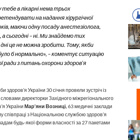
у тебе в лікарні нема трьох
ретендувати на надання хірургічної
ків, маючи одну посаду анестезіолога,
а сьогодні – ні. Ми знайдемо тих
 дні це не можна зробити. Тому, якби
було б нормально», – коментує ситуацію
ої ради з питань охорони здоров’я
 здоров’я України 30 січня провели зустріч із
а словами директорки Західного міжрегіонального
’я України
Мар’яни Возниці,
63 медичні заклади
у співпраці з Національною службою здоров’я
ладам будь-якої форми власності за 27 пакетами