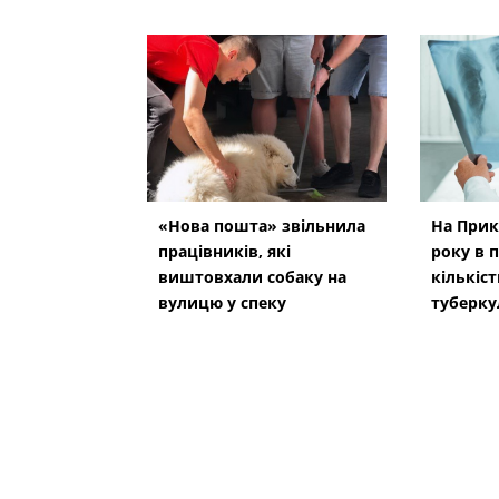
«Нова пошта» звільнила
На Прик
працівників, які
року в п
виштовхали собаку на
кількіс
вулицю у спеку
туберку