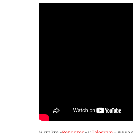
Читайте «
Репортер
» у
Telegram
– лише я