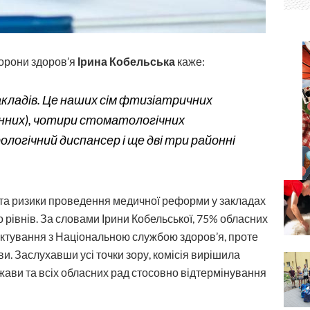
хорони здоров’я
Ірина Кобельська
каже:
акладів. Це наших сім фтизіатричних
йонних), чотири стоматологічних
ологічний диспансер і ще дві три районні
та ризики проведення медичної реформи у закладах
 рівнів. За словами Ірини Кобельської, 75% обласних
рактування з Національною службою здоров’я, проте
и. Заслухавши усі точки зору, комісія вирішила
жави та всіх обласних рад стосовно відтермінування