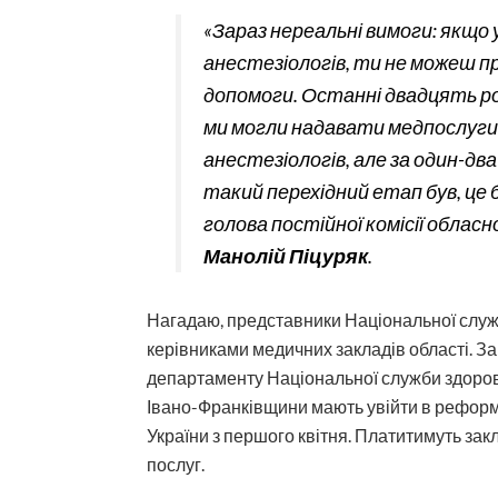
«Зараз нереальні вимоги: якщо 
анестезіологів, ти не можеш п
допомоги. Останні двадцять ро
ми могли надавати медпослуги, 
анестезіологів, але за один-два
такий перехідний етап був, це 
голова постійної комісії обласн
Манолій Піцуряк
.
Нагадаю, представники Національної служби
керівниками медичних закладів області. З
департаменту Національної служби здоров
Івано-Франківщини мають увійти в реформ
України з першого квітня. Платитимуть зак
послуг.