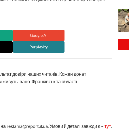
Google AI
Perplexity
ультат довіри наших читачів. Кожен донат
 живуть Івано-Франківськ та область.
а reklama@report.if.ua. Умови й деталі завжди є –
тут
.