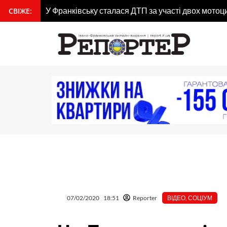
Перейти
гдана
У Франківську сталася ДТП за участі двох мотоц
СВІЖЕ:
вмісту
до
вмісту
07/02/2020
18:51
Reporter
ВІДЕО
,
СОЦІУМ