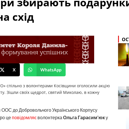
ери збирають подарунки
а схід
ОС
X
WhatsApp
АТО» спільно з волонтерами Косівщини оголосили
акцію
дату. Зішли своїх щедрот, святий Миколаю, в кожну
 ООС до Добровольчого Українського Корпусу
Про це
повідомляє
волонтерка
Ольга Гарасим’юк
у