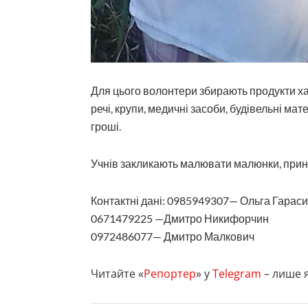
Для цього волонтери збирають продукти харч
речі, крупи, медичні засоби, будівельні мате
гроші.
Учнів закликають малювати малюнки, принос
Контактні дані: 0985949307— Ольга Гарас
0671479225 —Дмитро Никифорчин
0972486077— Дмитро Малкович
Читайте «
Репортер
» у
Telegram
– лише я