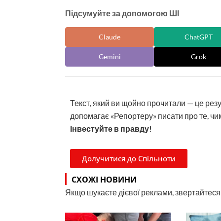
Підсумуйте за допомогою ШІ
Claude
ChatGPT
Gemini
Grok
Текст, який ви щойно прочитали — це рез
допомагає «Репортеру» писати про те, чим
Інвестуйте в правду!
Долучитися до Спільноти
СХОЖІ НОВИНИ
Якщо шукаєте дієвої реклами, звертайтеся н