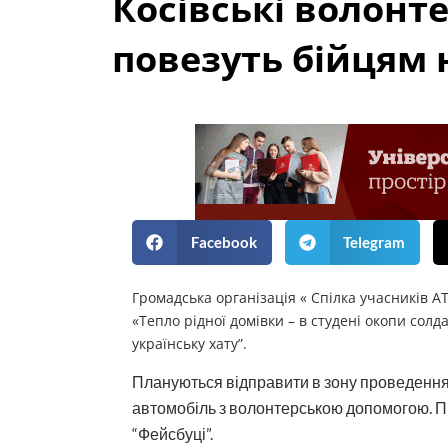
Косівські волонт
повезуть бійцям н
Facebook
Telegram
Громадська організація « Спілка учасників 
«Тепло рідної домівки – в студені окопи сол
українську хату”.
Плануються відправити в зону проведення
автомобіль з волонтерською допомогою. 
“Фейсбуці”.