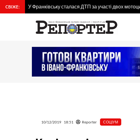
Перейти
гдана
У Франківську сталася ДТП за участі двох мотоц
СВІЖЕ:
вмісту
до
вмісту
10/12/2019
18:51
Reporter
СОЦІУМ