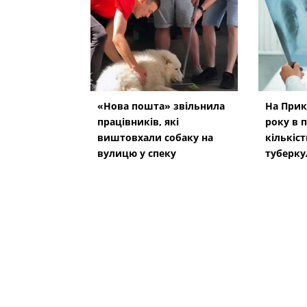
«Нова пошта» звільнила
На Прик
працівників, які
року в п
виштовхали собаку на
кількіс
вулицю у спеку
туберку