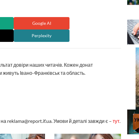
Google AI
Perplexity
ультат довіри наших читачів. Кожен донат
 живуть Івано-Франківськ та область.
а reklama@report.if.ua. Умови й деталі завжди є –
тут
.