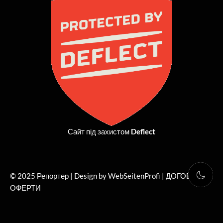
o
t
g
b
o
t
r
e
k
e
a
r
m
Сайт під захистом
Deflect
© 2025 Репортер | Design by WebSeitenProfi |
ДОГОВІР
ОФЕРТИ