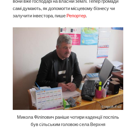
вони вже господарі на власній землі. Тепер громади
самі думають, як допомогти місцевому бізнесу чи
залучити інвестора, пише
Репортер
.
Микола Філіпович раніше чотири каденції поспіль
був сільським головою села Верхня