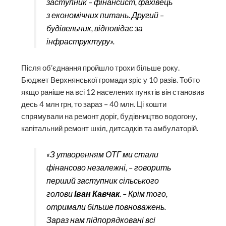
заступник – фінансист, фахівець
з економічних питань. Другий –
будівельник, відповідає за
інфраструктуру».
Після об’єднання пройшло трохи більше року.
Бюджет Верхнянської громади зріс у 10 разів. Тобто
якщо раніше на всі 12 населених пунктів він становив
десь 4 млн грн, то зараз – 40 млн. Ці кошти
спрямували на ремонт доріг, будівництво водогону,
капітальний ремонт шкіл, дитсадків та амбулаторій.
«З утворенням ОТГ ми стали
фінансово незалежні, – говорить
перший заступник сільського
голови
Іван Кавчак
. – Крім того,
отримали більше повноважень.
Зараз нам підпорядковані всі