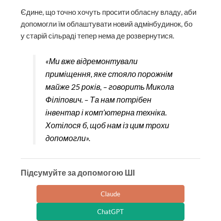
Єдине, що точно хочуть просити обласну владу, аби
допомогли їм облаштувати новий адмінбудинок, бо
у старій сільраді тепер нема де розвернутися.
«Ми вже відремонтували
приміщення, яке стояло порожнім
майже 25 років, – говорить Микола
Філіпович. – Та нам потрібен
інвентар і комп’ютерна техніка.
Хотілося б, щоб нам із цим трохи
допомогли».
Підсумуйте за допомогою ШІ
Claude
ChatGPT