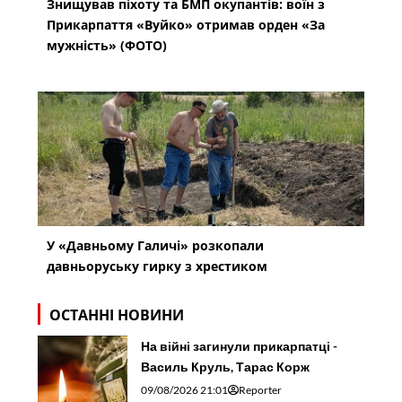
Знищував піхоту та БМП окупантів: воїн з
Прикарпаття «Вуйко» отримав орден «За
мужність» (ФОТО)
У «Давньому Галичі» розкопали
давньоруську гирку з хрестиком
ОСТАННІ НОВИНИ
На війні загинули прикарпатці -
Василь Круль, Тарас Корж
09/08/2026 21:01
Reporter