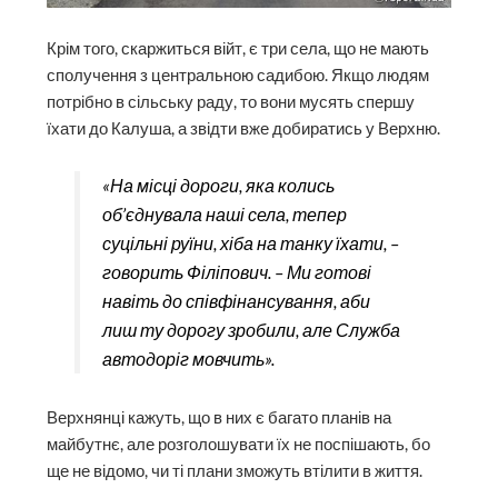
Крім того, скаржиться війт, є три села, що не мають
сполучення з цент­ральною садибою. Якщо людям
потрібно в сільську раду, то вони мусять спершу
їхати до Калуша, а звідти вже добиратись у Верхню.
«На місці дороги, яка колись
об’єднувала наші села, тепер
суцільні руїни, хіба на танку їхати, –
говорить Філіпович. – Ми готові
навіть до співфінансування, аби
лиш ту дорогу зробили, але Служба
автодоріг мовчить».
Верхнянці кажуть, що в них є багато планів на
майбутнє, але розголошувати їх не поспішають, бо
ще не відомо, чи ті плани зможуть втілити в життя.