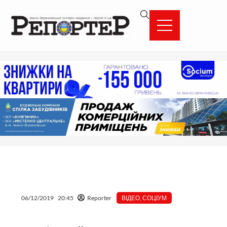
Перейти
вмісту
до
вмісту
06/12/2019
20:45
Reporter
ВІДЕО
,
СОЦІУМ