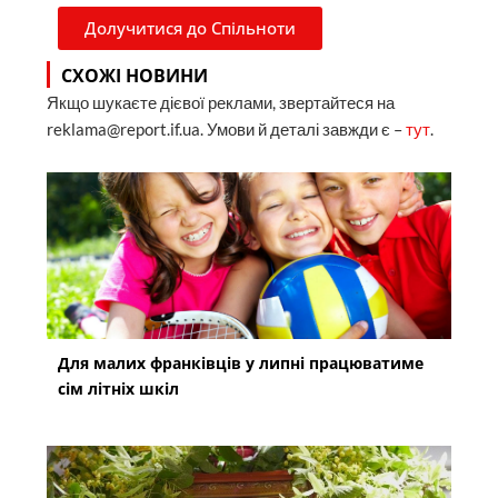
Долучитися до Спільноти
СХОЖІ НОВИНИ
Якщо шукаєте дієвої реклами, звертайтеся на
reklama@report.if.ua. Умови й деталі завжди є –
тут
.
Для малих франківців у липні працюватиме
сім літніх шкіл