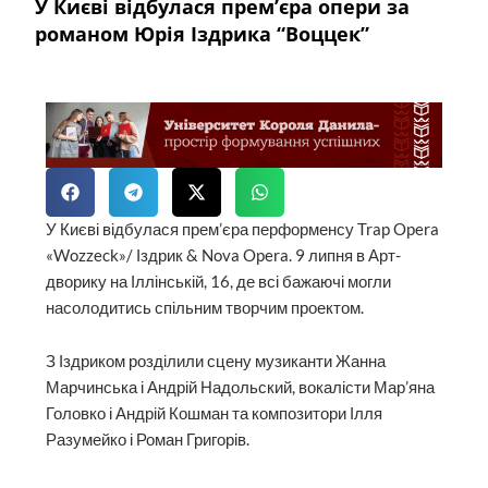
У Києві відбулася прем’єра опери за
романом Юрія Іздрика “Воццек”
У Києві відбулася прем’єра перформенсу Trap Opera
«Wozzeck»/ Іздрик & Nova Opera. 9 липня в Арт-
дворику на Іллінській, 16, де всі бажаючі могли
насолодитись спільним творчим проектом.
З Іздриком розділили сцену музиканти Жанна
Марчинська і Андрій Надольский, вокалісти Мар’яна
Головко і Андрій Кошман та композитори Ілля
Разумейко і Роман Григорів.