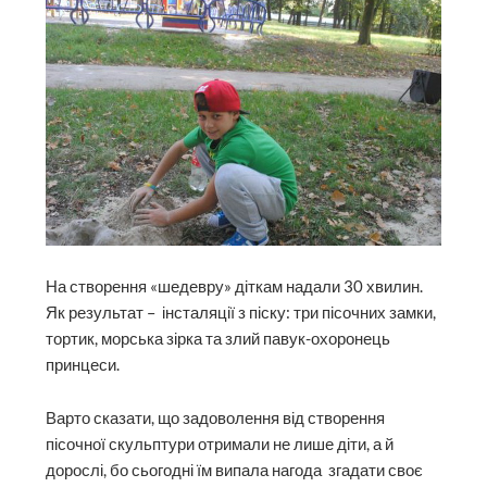
На створення «шедевру» діткам надали 30 хвилин.
Як результат – інсталяції з піску: три пісочних замки,
тортик, морська зірка та злий павук-охоронець
принцеси.
Варто сказати, що задоволення від створення
пісочної скульптури отримали не лише діти, а й
дорослі, бо сьогодні їм випала нагода згадати своє