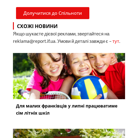
Долучитися до Спільноти
СХОЖІ НОВИНИ
Якщо шукаєте дієвої реклами, звертайтеся на
reklama@report.if.ua. Умови й деталі завжди є –
тут
.
Для малих франківців у липні працюватиме
сім літніх шкіл