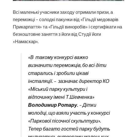
Всі маленькі учасники заходу отримали призи, а
переможці – солодкі пакунки від «Гільдії медоварів
Прикарпаття» та «Гільдії виноробів» і сертифікати на
безкоштовне заняття з йоги від Студії йоги
«Намаскар».
«В такому конкурсі важко
визначити переможців, бо всі діти
старались і зробили цікаві
інсталяції. – зазначає директор КО
«Міський парку культури і
відпочинку імені Т.Шевченка»
Володимир Ротару.
– Дітки
молодці, що взяли участь у конкурсі
«Паркової пісочної скульптури».
Тепер багато гостей парку будуть
милуватись витворами маленьких