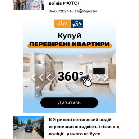
воїнів (ФОТО)
06/08/2026 18:14
Reporter
В Угринові нетверезий водій
перевищив швидкість і тікав від
поліції - у нього не було