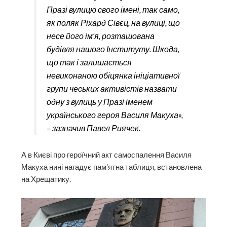
Празі вулицю свого імені, так само,
як поляк Ріхард Сівєц, на вулиці, що
несе його ім’я, розташована
будівля нашого Інституту. Шкода,
що так і залишається
невиконаною обіцянка ініціативної
групи чеських активістів назвати
одну з вулиць у Празі іменем
українського героя Василя Макуха»,
– зазначив Павел Риячек.
А в Києві про героїчний акт самоспалення Василя
Макуха нині нагадує пам’ятна таблиця, встановлена
на Хрещатику.