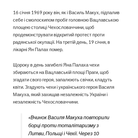
16 січня 1969 року він, як і Василь Макух, підпалив
себе і смолоскипом пробіг головною Вацлавською
площею столиці Чехословаччини, щоб
продемонструвати відкритий протест проти
радянської окупації. На третій день, 19 січня, в
лікарні Ян Палах помер.
Щороку в день загибелі Яна Палаха чехи
збираються на Вацлавській площі Праги, щоб
згадати свого героя, запалюють свічки, кладуть
квіти. Згадують чехи і українського героя Василя
Макуха, який захищав незалежність України і
незалежність Чехословаччини.
«Вчинок Василя Макуха повторили
борці проти тоталітаризму з
Литви, Польщі і Чехії. Через 10