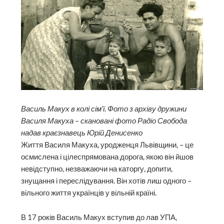
Василь Макух в колі сім’ї. Фото з архіву дружини
Василя Макуха – скановані фото Радіо Свобода
надав краєзнавець Юрій Денисенко
Життя Василя Макуха, уродженця Львівщини, – це
осмислена і цілеспрямована дорога, якою він йшов
невідступно, незважаючи на каторгу, допити,
знущання і переслідування. Він хотів лиш одного –
вільного життя українців у вільній країні.
В 17 років Василь Макух вступив до лав УПА,