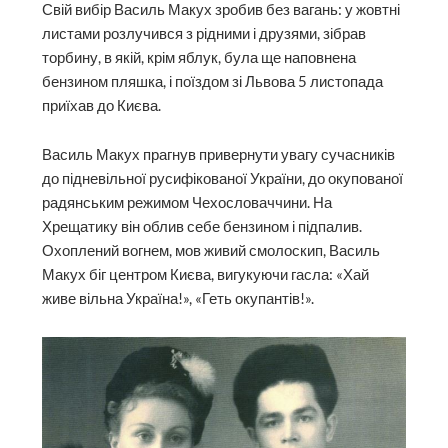
Свій вибір Василь Макух зробив без вагань: у жовтні
листами розлучився з рідними і друзями, зібрав
торбину, в якій, крім яблук, була ще наповнена
бензином пляшка, і поїздом зі Львова 5 листопада
приїхав до Києва.
Василь Макух прагнув привернути увагу сучасників
до підневільної русифікованої України, до окупованої
радянським режимом Чехословаччини. На
Хрещатику він облив себе бензином і підпалив.
Охоплений вогнем, мов живий смолоскип, Василь
Макух біг центром Києва, вигукуючи гасла: «Хай
живе вільна Україна!», «Геть окупантів!».