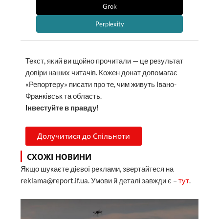
Grok
Perplexity
Текст, який ви щойно прочитали — це результат
довіри наших читачів. Кожен донат допомагає
«Репортеру» писати про те, чим живуть Івано-
Франківськ та область.
Інвестуйте в правду!
Долучитися до Спільноти
СХОЖІ НОВИНИ
Якщо шукаєте дієвої реклами, звертайтеся на
reklama@report.if.ua. Умови й деталі завжди є –
тут
.