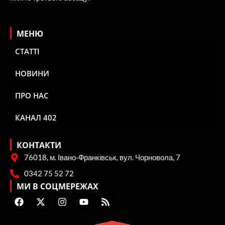
МЕНЮ
СТАТТІ
НОВИНИ
ПРО НАС
КАНАЛ 402
КОНТАКТИ
76018, м. Івано-Франківськ, вул. Чорновола, 7
0342 75 52 72
МИ В СОЦМЕРЕЖАХ
F
X
I
Y
R
a
-
n
o
s
c
t
s
u
s
e
w
t
t