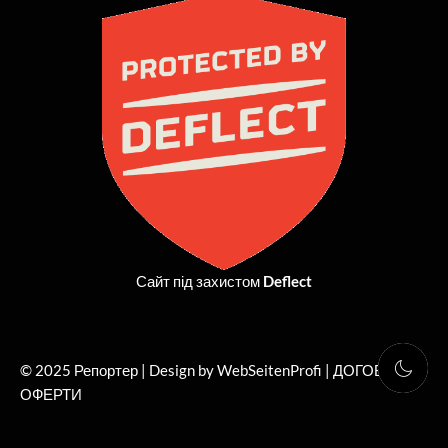
b
i
a
u
o
t
g
b
o
t
r
e
k
e
a
r
m
Сайт під захистом
Deflect
© 2025 Репортер | Design by WebSeitenProfi |
ДОГОВІР
ОФЕРТИ