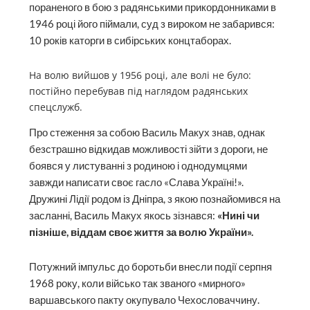
пораненого в бою з радянськими прикордонниками в
1946 році його піймали, суд з вироком не забарився:
10 років каторги в сибірських концтаборах.
На волю вийшов у 1956 році, але волі не було:
постійно перебував під наглядом радянських
спецслужб.
Про стеження за собою Василь Макух знав, однак
безстрашно відкидав можливості зійти з дороги, не
боявся у листуванні з родиною і однодумцями
завжди написати своє гасло «Слава Україні!».
Дружині Лідії родом із Дніпра, з якою познайомився на
засланні, Василь Макух якось зізнався:
«Нині чи
пізніше, віддам своє життя за волю України».
Потужний імпульс до боротьби внесли події серпня
1968 року, коли військо так званого «мирного»
варшавського пакту окупувало Чехословаччину.