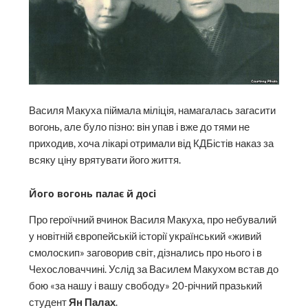
Василя Макуха піймала міліція, намагалась загасити
вогонь, але було пізно: він упав і вже до тями не
приходив, хоча лікарі отримали від КДБістів наказ за
всяку ціну врятувати його життя.
Його вогонь палає й досі
Про героїчний вчинок Василя Макуха, про небувалий
у новітній європейській історії український «живий
смолоскип» заговорив світ, дізнались про нього і в
Чехословаччині. Услід за Василем Макухом встав до
бою «за нашу і вашу свободу» 20-річний празький
студент
Ян Палах
.