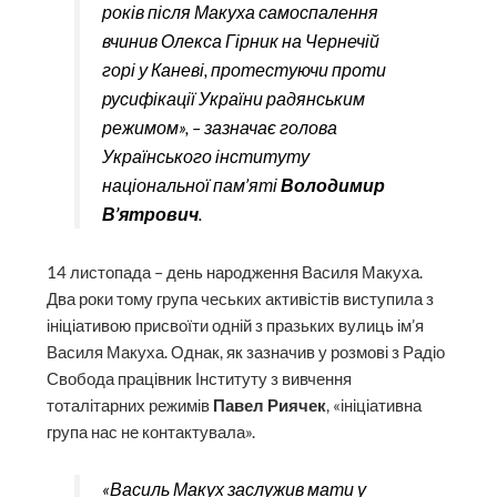
років після Макуха самоспалення
вчинив Олекса Гірник на Чернечій
горі у Каневі, протестуючи проти
русифікації України радянським
режимом», – зазначає голова
Українського інституту
національної пам’яті
Володимир
В’ятрович
.
14 листопада – день народження Василя Макуха.
Два роки тому група чеських активістів виступила з
ініціативою присвоїти одній з празьких вулиць ім’я
Василя Макуха. Однак, як зазначив у розмові з Радіо
Свобода працівник Інституту з вивчення
тоталітарних режимів ​
Павел Риячек
, «ініціативна
група нас не контактувала».
«Василь Макух заслужив мати у