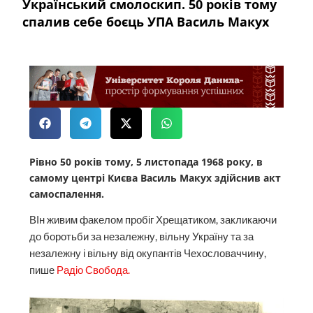
Український смолоскип. 50 років тому
спалив себе боєць УПА Василь Макух
Рівно 50 років тому, 5 листопада 1968 року, в
самому центрі Києва Василь Макух здійснив акт
самоспалення.
ВІн живим факелом пробіг Хрещатиком, закликаючи
до боротьби за незалежну, вільну Україну та за
незалежну і вільну від окупантів Чехословаччину,
пише
Радіо Свобода.