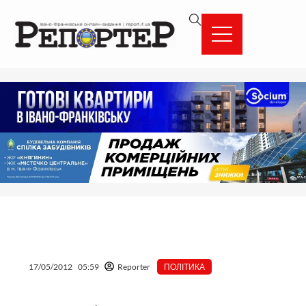
Перейти
вмісту
до
вмісту
17/05/2012
05:59
Reporter
ПОЛІТИКА