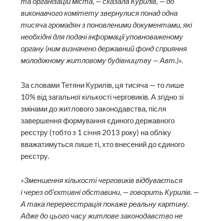
та організацій міста, — сказала Курилів, — до
виконавчого комітету звернулися понад одна
тисяча громадян з поновленими документами, які
необхідні для подачі інформації уповноваженому
органу (ним визначено державний фонд сприяння
молодіжному житловому будівництву — Авт.)».
За словами Тетяни Курилів, ця тисяча — то лише
10% від загальної кількості черговиків. А згідно зі
змінами до житлового законодавства, після
завершення формування єдиного державного
реєстру (тобто з 1 січня 2013 року) на обліку
вважатимуться лише ті, хто внесений до єдиного
реєстру.
«Зменшення кількості черговиків відбувається
і через об’єктивні обставини, — говорить Курилів. —
А така перереєстрація покаже реальну картину.
Адже до цього часу житлове законодавство не