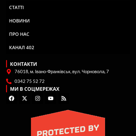
СТАТТІ
НОВИНИ
ПРО НАС
КАНАЛ 402
КОНТАКТИ
76018, м. Івано-Франківськ, вул. Чорновола, 7
0342 75 52 72
МИ В СОЦМЕРЕЖАХ
F
X
I
Y
R
a
-
n
o
s
c
t
s
u
s
e
w
t
t
b
i
a
u
o
t
g
b
o
t
r
e
k
e
a