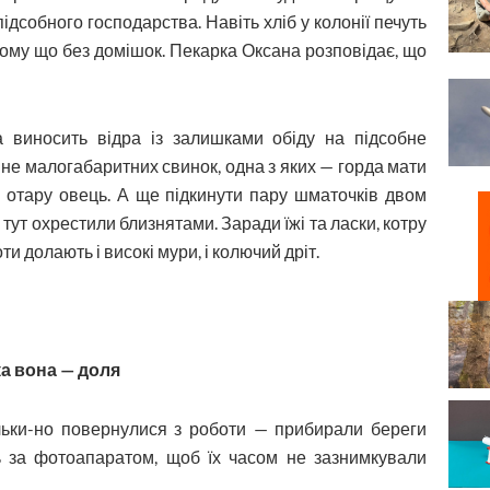
підсобного господарства. Навіть хліб у колонії печуть
 тому що без домішок. Пекарка Оксана розповідає, що
а виносить відра із залишками обіду на підсобне
 не малогабаритних свинок, одна з яких — горда мати
я, отару овець. А ще підкинути пару шматочків двом
тут охрестили близнятами. Заради їжі та ласки, котру
и долають і високі мури, і колючий дріт.
а вона — доля
ільки-но повернулися з роботи — прибирали береги
ь за фотоапаратом, щоб їх часом не зазнимкували