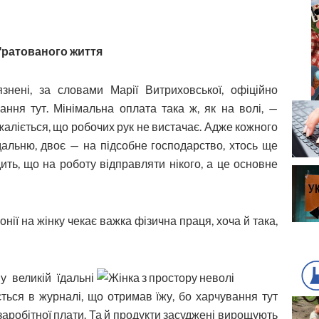
ґратованого життя
язнені, за словами Марії Витриховської, офіційно
ння тут. Мінімальна оплата така ж, як на волі, —
жаліється, що робочих рук не вистачає. Адже кожного
дальню, двоє — на підсобне господарство, хтось ще
ть, що на роботу відправляти нікого, а це основне
лонії на жінку чекає важка фізична праця, хоча й така,
у великій їдальні
ється в журналі, що отримав їжу, бо харчування тут
 заробітної плати. Та й продукти засуджені вирощують