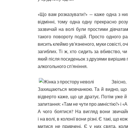
«Що вам розказувати?» — каже одна з них, 
відмінні, тому одна одну прекрасно розу
зазвичай на волі були простими дівчатами
такого повороту подій. Просто одного р
висить клеймо ув’язненого, муки совісті, о
загиблих. Ті ж, хто сидить за вбивство, ч
який піс­ля посиденьок з друзями вирішив по
алкогольного сп’яніння.
Звісно
Захищаються мовчанкою. Та й видно, що 
відверто каже, що це дратує. Потім уже й
запитання: «Там не чути про амністію?» і «А 
А чого боятися? На вигляд вони звичайні
і на волі, в колонії вони різні. Є такі, що 
митися не привчені. Є у них свята, кол