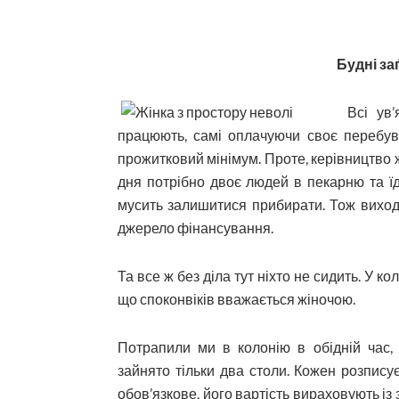
Будні за
Всі ув’
працюють, самі оплачуючи своє перебува
прожитковий мінімум. Проте, керівництво 
дня потрібно двоє людей в пекарню та ї
мусить залишитися прибирати. Тож виходи
джерело фінансування.
Та все ж без діла тут ніхто не сидить. У ко
що споконвіків вважається жіночою.
Потрапили ми в колонію в обідній час, 
зайнято тільки два столи. Кожен розпису
обов’язкове, його вартість вираховують із