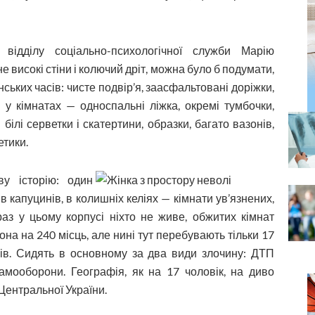
відділу соціально-психологічної служби Марію
 високі стіни і колючий дріт, можна було б подумати,
ьких часів: чисте подвір’я, заасфальтовані доріжки,
 у кімнатах — односпальні ліжка, окремі тумбочки,
білі серветки і скатертини, образки, багато вазонів,
етики.
ву історію: один
 капуцинів, в колишніх келіях — кімнати ув’язнених,
раз у цьому корпусі ніхто не живе, обжитих кімнат
она на 240 місць, але нині тут перебувають тільки 17
ків. Сидять в основному за два види злочину: ДТП
мооборони. Географія, як на 17 чоловік, на диво
 Центральної України.