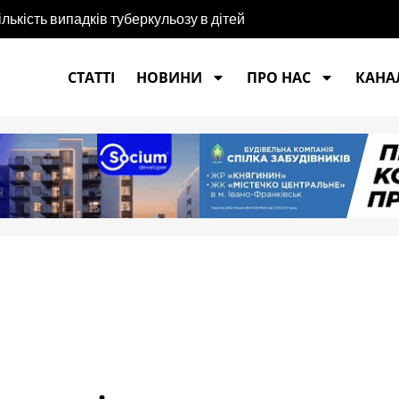
ількість випадків туберкульозу в дітей
СТАТТІ
НОВИНИ
ПРО НАС
КАНАЛ