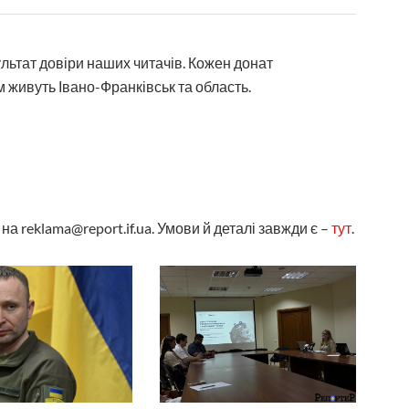
ультат довіри наших читачів. Кожен донат
 живуть Івано-Франківськ та область.
а reklama@report.if.ua. Умови й деталі завжди є –
тут
.