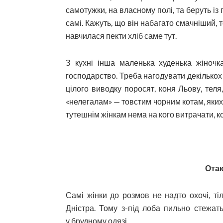
самотужки, на власному полі, та беруть із 
самі. Кажуть, що він набагато смачніший,
навчилася пекти хліб саме тут.
З кухні інша маленька худенька жіночк
господарство. Треба нагодувати декількох
цілого виводку поросят, коня Льову, тел
«нелегалам» — товстим чорним котам, яких 
тутешнім жінкам нема на кого витрачати, кот
Отак
Самі жінки до розмов не надто охочі, т
Дністра. Тому з-під лоба пильно стежат
у брудному одязі.