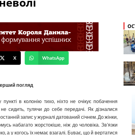
 неволі
ОС
X
WhatsApp
перший погляд
 пункті в колонію тихо, ніхто не очікує побачення
 не сидить, тулячи до себе передачі. Як дізналися
ь, останній запис у журналі датований січнем. До жінки,
мусь набагато жорстокіше, ніж до чоловіка. Зв’язки
о, а у когось їх немає взагалі. Буває, що й вертатися