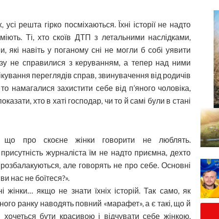
усі решта гірко посміхаються. Їхні історії не надто
міють. Ті, хто скоїв ДТП з летальними наслідками,
, які навіть у поганому сні не могли б собі уявити
азу не справилися з керуванням, а тепер над ними
чікування переглядів справ, звинувачення від родичів
и то намагалися захистити себе від п’яного чоловіка,
казати, хто в хаті господар, чи то й самі були в стані
, що про скоєне жінки говорити не люблять.
присутність журналіста їм не надто приємна, дехто
 розбалакуються, але говорять не про себе. Основні
ви нас не боїтеся?».
 жінки… якщо не знати їхніх історій. Так само, як
кожного ранку наводять повний «марафет», а є такі, що й
и хочеться бути красивою і відчувати себе жінкою,