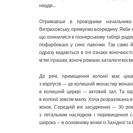
нікуди…
Отримавши в провідники начальника 
Витриховську, прямуємо всередину. Якби не
що опинилися в піонерському таборі радянс
пофарбовані у синє лавочки. Так само й
одразу кидаються в очі ознаки жіночності: 
м’які іграшки, жіночі романи, каталоги косм
До речі, приміщення колонії має ціка
з корпусів — це колишній монастир монахів
в колишній церкві — актовий зал. Та за
в колонії зовсім мало. Хоча розрахована в
жінок. Середній вік засуджених — 30 ро
з летальним наслідком і перевищення са
широка — в основному жінки із Західної та