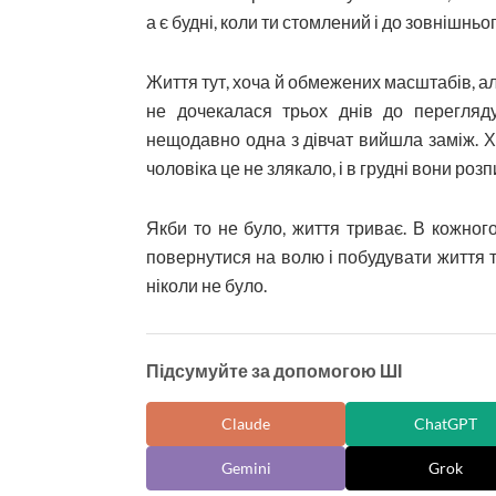
а є будні, коли ти стомлений і до зовнішнь
Життя тут, хоча й обмежених масштабів, але
не дочекалася трьох днів до перегляд
нещодавно одна з дівчат вийшла заміж. Х
чоловіка це не злякало, і в грудні вони ро
Якби то не було, життя триває. В кожног
повернутися на волю і побудувати життя т
ніколи не було.
Підсумуйте за допомогою ШІ
Claude
ChatGPT
Gemini
Grok