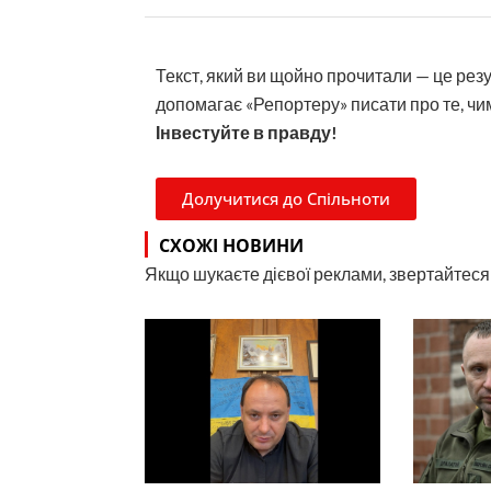
Текст, який ви щойно прочитали — це рез
допомагає «Репортеру» писати про те, чим
Інвестуйте в правду!
Долучитися до Спільноти
СХОЖІ НОВИНИ
Якщо шукаєте дієвої реклами, звертайтеся н