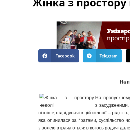
Жінка з простору
Facebook
Telegram
На 
На пропускному
з засудженими,
пізніше, відвідувачі в цій колонії — рідкіст
яка опинилася за ґратами, суспільство чо
з волею втрачаються: в когось родичі далек