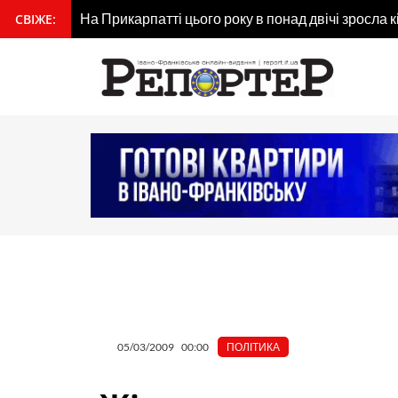
Перейти
На Прикарпатті цього року в понад двічі зросла к
СВІЖЕ:
вмісту
до
вмісту
05/03/2009
00:00
ПОЛІТИКА