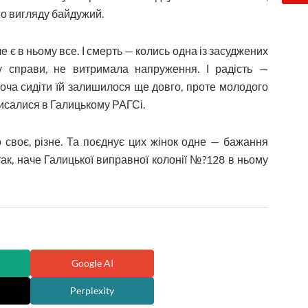
ого вигляду байдужий.
 є в ньому все. І смерть — колись одна із засуджених
у справи, не витримала напруження. І радість —
оча сидіти їй залишилося ще довго, проте молодого
зписалися в Галицькому РАГСі.
о своє, різне. Та поєднує цих жінок одне — бажання
ак, наче Галицької виправної колонії №?128 в ньому
Google AI
Perplexity