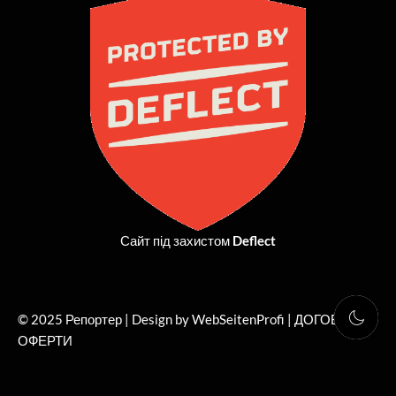
b
i
a
u
o
t
g
b
o
t
r
e
k
e
a
r
m
Сайт під захистом
Deflect
© 2025 Репортер | Design by WebSeitenProfi |
ДОГОВІР
ОФЕРТИ