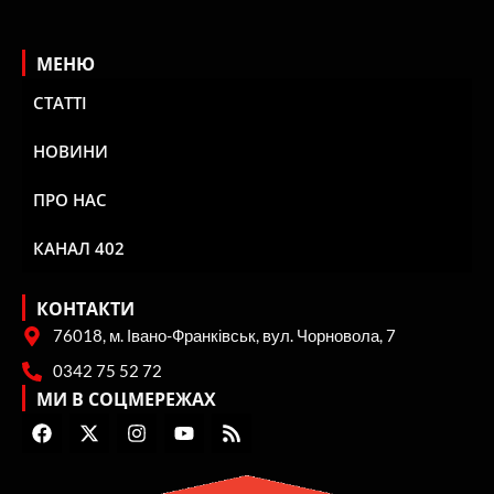
МЕНЮ
СТАТТІ
НОВИНИ
ПРО НАС
КАНАЛ 402
КОНТАКТИ
76018, м. Івано-Франківськ, вул. Чорновола, 7
0342 75 52 72
МИ В СОЦМЕРЕЖАХ
F
X
I
Y
R
a
-
n
o
s
c
t
s
u
s
e
w
t
t