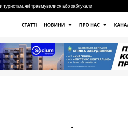
и туристам, які травмувалися або заблукали
СТАТТІ
НОВИНИ
ПРО НАС
КАНАЛ