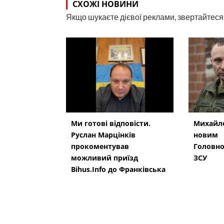
СХОЖІ НОВИНИ
Якщо шукаєте дієвої реклами, звертайтеся н
Ми готові відповісти.
Михайло
Руслан Марцінків
новим
прокоментував
Головн
можливий приїзд
ЗСУ
Bihus.Info до Франківська