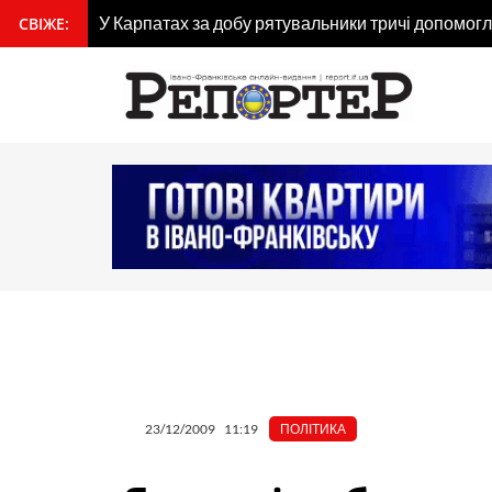
Перейти
У Карпатах за добу рятувальники тричі допомогл
СВІЖЕ:
вмісту
до
вмісту
23/12/2009
11:19
ПОЛІТИКА