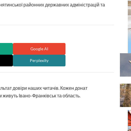
Снятинської районних державних адміністрацій та
Google AI
Perplexity
ультат довіри наших читачів. Кожен донат
 живуть Івано-Франківськ та область.