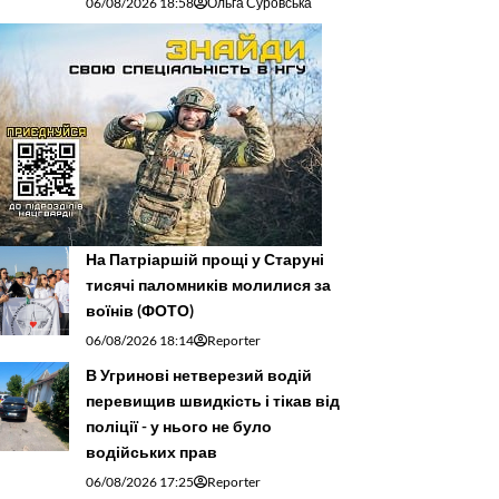
06/08/2026 18:58
Ольга Суровська
На Патріаршій прощі у Старуні
тисячі паломників молилися за
воїнів (ФОТО)
06/08/2026 18:14
Reporter
В Угринові нетверезий водій
перевищив швидкість і тікав від
поліції - у нього не було
водійських прав
06/08/2026 17:25
Reporter