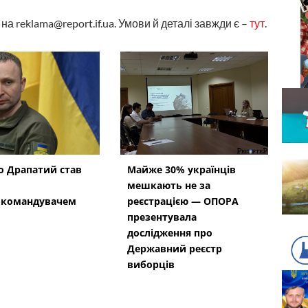
а reklama@report.if.ua. Умови й деталі завжди є –
тут
.
 Драпатий став
Майже 30% українців
мешкають не за
окомандувачем
реєстрацією — ОПОРА
презентувала
дослідження про
Державний реєстр
виборців