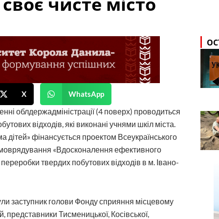
 своє чисте місто
ОС
X
WhatsApp
енні облдержадміністрації (4 поверх) проводиться
бутових відходів, які виконані учнями шкіл міста.
ма дітей» фінансується проектом Всеукраїнського
самоврядування «Вдосконалення ефективного
переробки твердих побутових відходів в м. Івано-
нули заступник голови Фонду сприяння місцевому
, представники Тисменицької, Косівської,