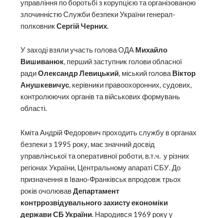
управління по боротьбі з корупцією та організованою
злочинністю Служби безпеки України генерал-
полковник
Сергій Черних
.
У заході взяли участь голова ОДА
Михайло
Вишиванюк
, перший заступник голови обласної
ради
Олександр Левицький
, міський голова
Віктор
Анушкевичус
, керівники правоохоронних, судових,
контролюючих органів та військових формувань
області.
Кміта Андрій Федорович проходить службу в органах
безпеки з 1995 року, має значний досвід
управлінської та оперативної роботи, в.т.ч. у різних
регіонах України, Центральному апараті СБУ. До
призначення в Івано-Франківськ впродовж трьох
років очолював
Департамент
контррозвідувального захисту економіки
держави СБ України
. Народився 1969 року у