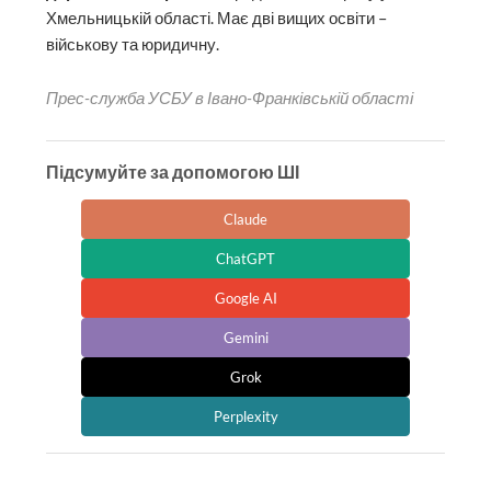
Хмельницькій області. Має дві вищих освіти –
військову та юридичну.
Прес-служба УСБУ в Івано-Франківській області
Підсумуйте за допомогою ШІ
Claude
ChatGPT
Google AI
Gemini
Grok
Perplexity