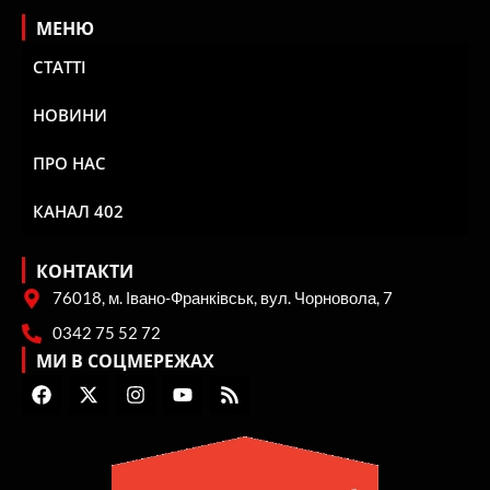
МЕНЮ
СТАТТІ
НОВИНИ
ПРО НАС
КАНАЛ 402
КОНТАКТИ
76018, м. Івано-Франківськ, вул. Чорновола, 7
0342 75 52 72
МИ В СОЦМЕРЕЖАХ
F
X
I
Y
R
a
-
n
o
s
c
t
s
u
s
e
w
t
t
b
i
a
u
o
t
g
b