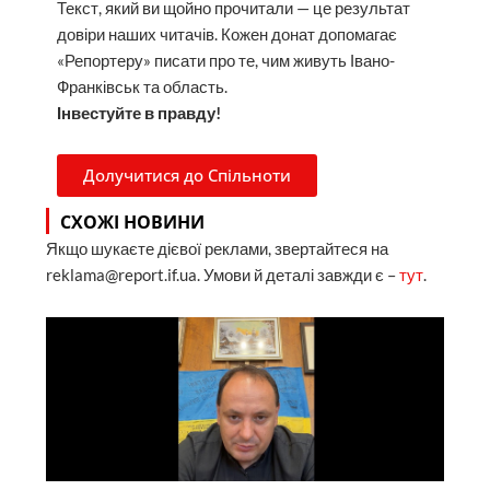
Текст, який ви щойно прочитали — це результат
довіри наших читачів. Кожен донат допомагає
«Репортеру» писати про те, чим живуть Івано-
Франківськ та область.
Інвестуйте в правду!
Долучитися до Спільноти
СХОЖІ НОВИНИ
Якщо шукаєте дієвої реклами, звертайтеся на
reklama@report.if.ua. Умови й деталі завжди є –
тут
.