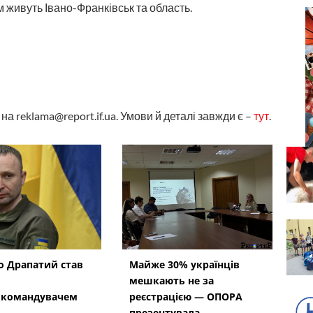
 живуть Івано-Франківськ та область.
а reklama@report.if.ua. Умови й деталі завжди є –
тут
.
 Драпатий став
Майже 30% українців
мешкають не за
окомандувачем
реєстрацією — ОПОРА
презентувала