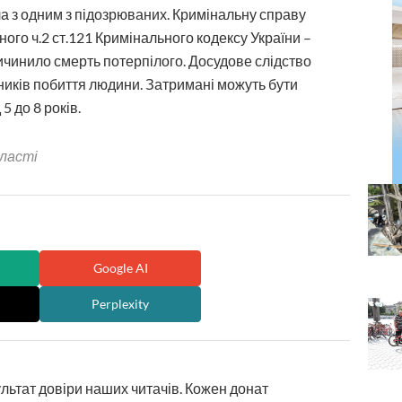
а з одним з підозрюваних. Кримінальну справу
ого ч.2 ст.121 Кримінального кодексу України –
чинило смерть потерпілого. Досудове слідство
ників побиття людини. Затримані можуть бути
5 до 8 років.
бласті
Google AI
Perplexity
ультат довіри наших читачів. Кожен донат