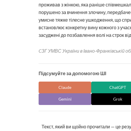
проживав з жінкою, яка раніше співмешкал
порушено за вчинення злочину, передбачен
умисне тяжке тілесне ушкодження, що спри
встановлює конкретну вину кожного з учас
засуджені до позбавлення волі на строк від 
CЗГ УМВС України в Івано-Франківській о
Підсумуйте за допомогою ШІ
Claude
ChatGPT
Gemini
Grok
Текст, який ви щойно прочитали — це рез