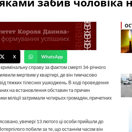
яками забив чоловіка 
ОС
X
WhatsApp
 кримінальну справу за фактом смерті 34-річного
иявили мертвим у квартирі, де він тимчасово
від тяжких тілесних ушкоджень. В ході проведення
них на встановлення обставин та причин
ики міліції затримали чотирьох громадян, причетних
’ясовано, увечері 13 лютого ці особи прийшли до
отерпілого побили за те, що останнім часом він