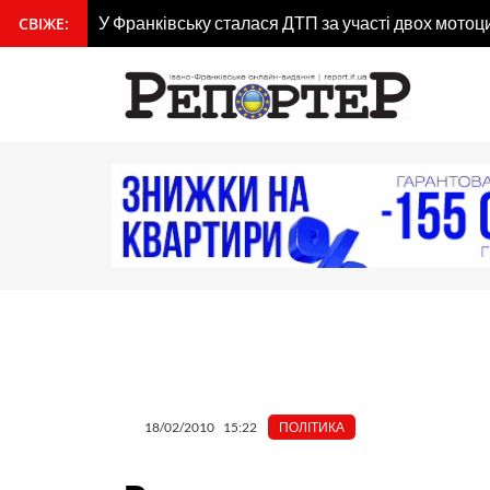
Перейти
гдана
У Франківську сталася ДТП за участі двох мотоц
СВІЖЕ:
вмісту
до
вмісту
18/02/2010
15:22
ПОЛІТИКА