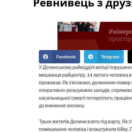
Ревнивець з друз
Facebook
Telegram
У Долинському райвідділі міліції порушено
мешканця райцентру. 14 лютого чоловіка в
проживав. Як з’ясовано, долинянин помер 
оперативно-розшукових заходів, спрямова
насильницької смерті потерпілого, працівн
до вчинення злочину.
Трьох жителів Долини взято під варту. Як з
помешкання чоловіка і влаштували бійку. П