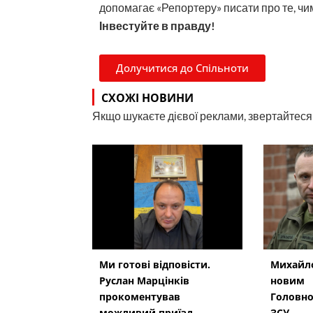
допомагає «Репортеру» писати про те, чим
Інвестуйте в правду!
Долучитися до Спільноти
СХОЖІ НОВИНИ
Якщо шукаєте дієвої реклами, звертайтеся н
Ми готові відповісти.
Михайло
Руслан Марцінків
новим
прокоментував
Головн
можливий приїзд
ЗСУ