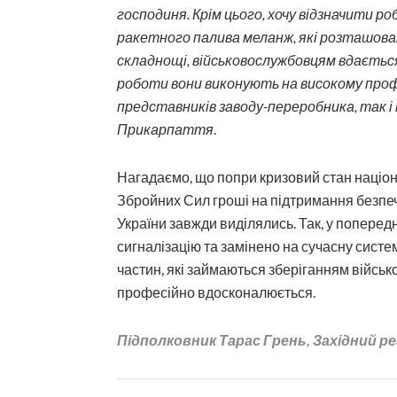
господиня. Крім цього, хочу відзначити ро
ракетного палива меланж, які розташован
складнощі, військовослужбовцям вдається
роботи вони виконують на високому профес
представників заводу-переробника, так і
Прикарпаття
.
Нагадаємо, що попри кризовий стан націо
Збройних Сил гроші на підтримання безпеч
України завжди виділялись. Так, у попере
сигналізацію та замінено на сучасну сист
частин, які займаються зберіганням військо
професійно вдосконалюється.
Підполковник Тарас Грень, Західний р