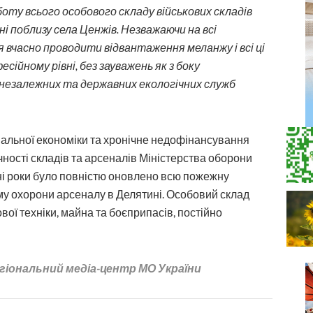
боту всього особового складу військових складів
і поблизу села Ценжів. Незважаючи на всі
 вчасно проводити відвантаження меланжу і всі ці
ійному рівні, без зауважень як з боку
 незалежних та державних екологічних служб
нальної економіки та хронічне недофінансування
ності складів та арсеналів Міністерства оборони
дні роки було повністю оновлено всю пожежну
ему охорони арсеналу в Делятині. Особовий склад
вої техніки, майна та боєприпасів, постійно
егіональний медіа-центр МО України