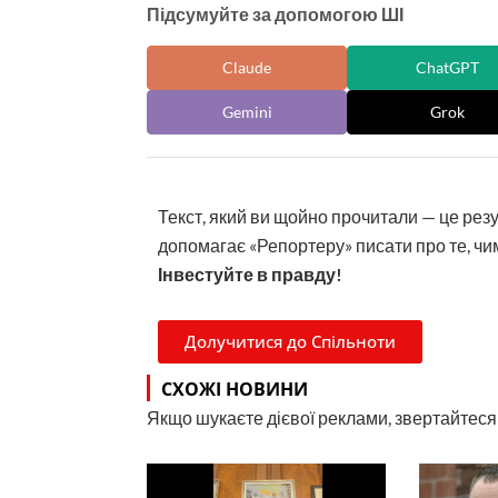
Підсумуйте за допомогою ШІ
Claude
ChatGPT
Gemini
Grok
Текст, який ви щойно прочитали — це рез
допомагає «Репортеру» писати про те, чим
Інвестуйте в правду!
Долучитися до Спільноти
СХОЖІ НОВИНИ
Якщо шукаєте дієвої реклами, звертайтеся н