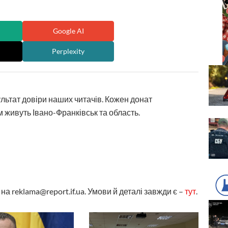
Google AI
Perplexity
ультат довіри наших читачів. Кожен донат
 живуть Івано-Франківськ та область.
а reklama@report.if.ua. Умови й деталі завжди є –
тут
.