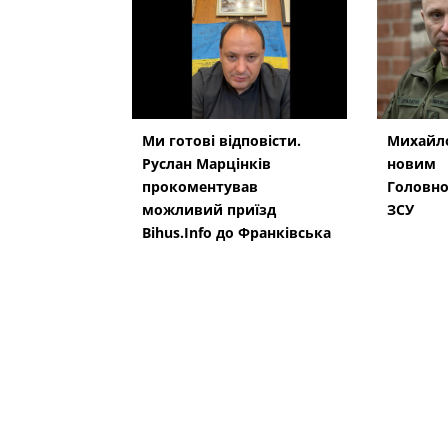
Ми готові відповісти.
Михайло
Руслан Марцінків
новим
прокоментував
Головн
можливий приїзд
ЗСУ
Bihus.Info до Франківська