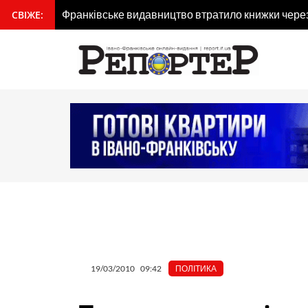
Перейти
Франківське видавництво втратило книжки через 
СВІЖЕ:
вмісту
до
вмісту
19/03/2010
09:42
ПОЛІТИКА