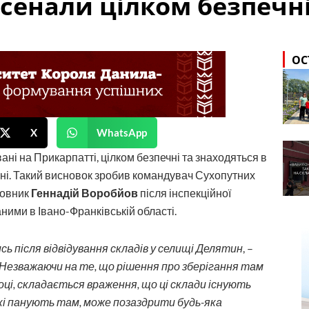
сенали цілком безпечн
ОС
X
WhatsApp
ані на Прикарпатті, цілком безпечні та знаходяться в
ні. Такий висновок зробив командувач Сухопутних
ковник
Геннадій Воробйов
після інспекційної
ними в Івано-Франківській області.
ь після відвідування складів у селищі Делятин
, –
Незважаючи на те, що рішення про зберігання там
оці, складається враження, що ці склади існують
які панують там, може позаздрити будь-яка