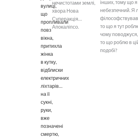
інших, тому що я
нечистотами землі,
вулиці,
небезпечний. Я л
хвора Нова
що
філософствував:
Суперакція…
пропливали
то що я тут роблю
Апокаліпсо.
повз
чому поводжуся, 
вікна,
то що роблю в ці
притихла
подобі?
жінка
в кутку,
відблиски
електричних
ліхтарів…
на її
сукні,
руки,
вже
позначені
смертю,