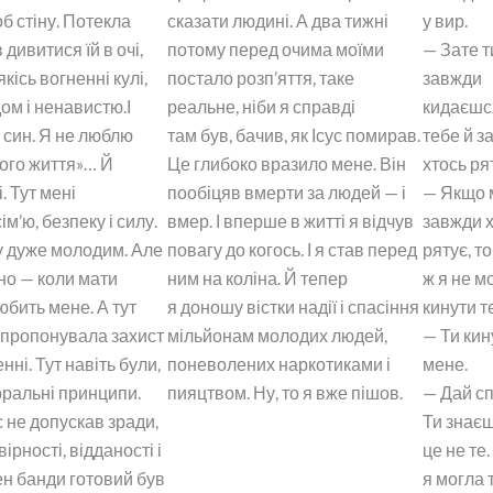
б стіну. Потекла
сказати людині. А два тижні
у вир.
 дивитися їй в очі,
потому перед очима моїми
— Зате т
кісь вогненні кулі,
постало розп’яття, таке
завжди
ом і ненавистю.І
реальне, ніби я справді
кидаєшс
й син. Я не люблю
там був, бачив, як Ісус помирав.
тебе й з
 мого життя»… Й
Це глибоко вразило мене. Він
хтось ря
. Тут мені
пообіцяв вмерти за людей — і
— Якщо 
м’ю, безпеку і силу.
вмер. І вперше в житті я відчув
завжди 
у дуже молодим. Але
повагу до когось. І я став перед
рятує, т
но — коли мати
ним на коліна. Й тепер
ж я не м
юбить мене. А тут
я доношу вістки надії і спасіння
кинути т
а пропонувала захист
мільйонам молодих людей,
— Ти ки
нні. Тут навіть були,
поневолених наркотиками і
мене.
моральні принципи.
пияцтвом. Ну, то я вже пішов.
— Дай сп
с не допускав зради,
Ти знаєш
ірності, відданості і
це не те
лен банди готовий був
я могла 