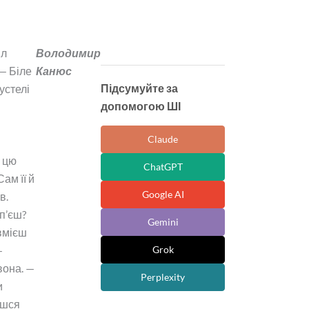
пл
Володимир
— Біле
Канюс
Підсумуйте за
устелі
допомогою ШІ
Claude
и
є цю
ChatGPT
Сам її й
Google AI
в.
п’єш?
Gemini
вмієш
—
Grok
вона. —
Perplexity
и
єшся