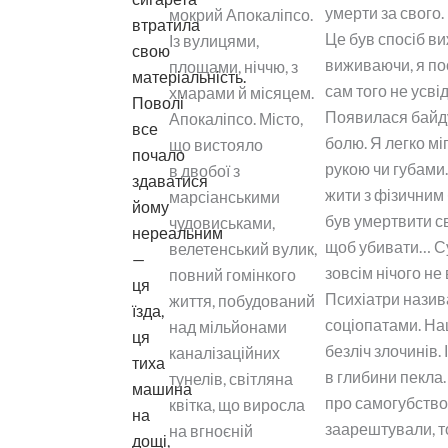
умерти за свого.
мокрий Апокаліпсо.
втратила
Це був спосіб в
Із вулицями,
свою
виживаючи, я по
площами, ніччю, з
матеріальність.
сам того не усв
хмарами й місяцем.
Поволі
Появилася байду
Апокаліпсо. Місто,
все
болю. Я легко мі
що вистояло
почало
рукою чи губами
в двобої з
здаватися
жити з фізичним
марсіанськими
йому
був умертвити св
чудовиськами,
нереальним
щоб убивати… Су
велетенський вулик,
—
зовсім нічого не
повний гомінкого
ця
Психіатри назив
життя, побудований
їзда,
соціопатами. Н
над мільйонами
ця
безліч злочинів. 
каналізаційних
тиха
в глибини пекла.
тунелів, світляна
машина
про самогубство
квітка, що виросла
на
заарештували, т
на вгноєній
дощі,