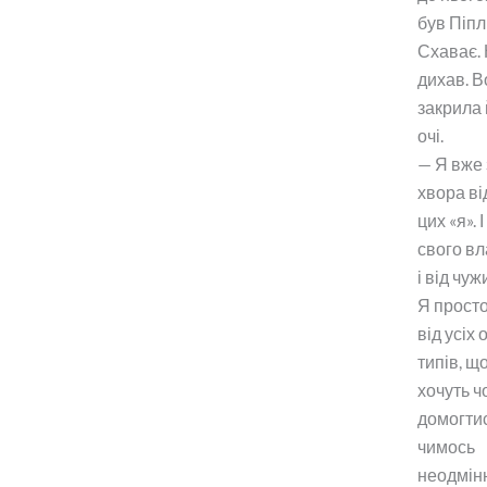
був Піпл
Схаває.
дихав. 
закрила
очі.
— Я вже 
хвора ві
цих «я». І
свого вл
і від чуж
Я прост
від усіх 
типів, щ
хочуть ч
домогти
чимось
неодмін