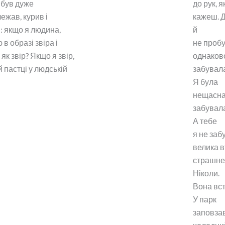
 був дуже
до рук, я
ежав, курив і
кажеш. 
 якщо я людина,
й
 в образі звіра і
не пробу
як звір? Якщо я звір,
однаков
й пастці у людській
забувала
Я була
нещасна
забувала
А тебе
я не заб
велика вт
страшне 
Ніколи.
Вона вс
У парк
заповза