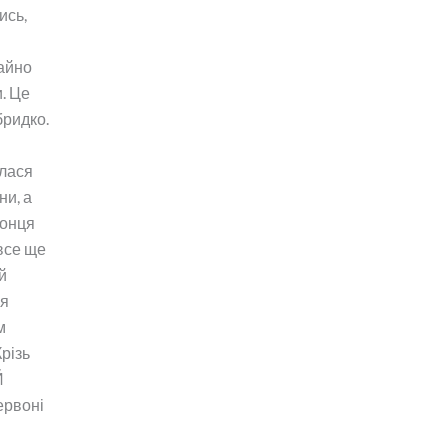
ись,
айно
. Це
бридко.
лася
ни, а
Сонця
все ще
 й
ся
м
Крізь
Й
ервоні