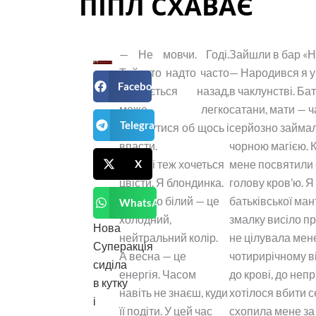
ПІПЛ СХАВАЄ
— Не мовчи. Годі.
Зайшли в бар «Н
Той, хто надто часто
— Народився я у 
Facebook
озирається назад,
в чаклунстві. Б
може легко
сатани, мати — 
Telegram
спіткнутися об щось і
серйозно займа
впасти.
чорною магією. 
— Мені теж хочеться
мене посвятили 
X
цвісти. Я блондинка.
голову кров’ю. 
Тому що білий — це
батьківської мант
WhatsApp
холодний,
змалку висіло пр
Нова
нейтральний колір.
не цілувала мене
Суперакція
А весна — це
чотирирічному ві
сиділа
енергія. Часом
до крові, до непр
в кутку
навіть не знаєш, куди
хотілося вбити с
і
її подіти. У цей час
схопила мене за