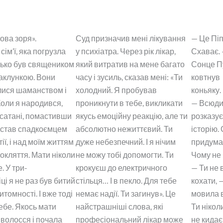
ова зоря».
Суд призначив мені лікування
— Це Пі
сім’ї, яка погрузла
у психіатра. Через рік лікар,
Схаває. 
атько був священиком
який витратив на мене багато
Сонце П
чаклункою. Вони
часу і зусиль, сказав мені: «Ти
ковтнув
лися шаманством і
холодний. Я пробував
коньяку.
Коли я народився,
проникнути в тебе, викликати
— Всюд
сатані, помастивши
якусь емоційну реакцію, але ти
розказу
Я став спадкоємцем
абсолютно нежиттєвий. Ти
історію. 
ії, і над моїм життям
дуже небезпечний. І я нічим
придума
окляття. Мати ніколи
не можу тобі допомогти. Ти
Чому не 
. У три-
крокуєш до електричного
— Ти не 
ці я не раз був битий
стільця… І в пекло. Для тебе
кохати, 
итомності. І вже тоді
немає надії. Ти загинув». Це
мовила 
ебе. Якось мати
найстрашніші слова, які
Ти нікол
 волосся і почала
професіональний лікар може
не кида