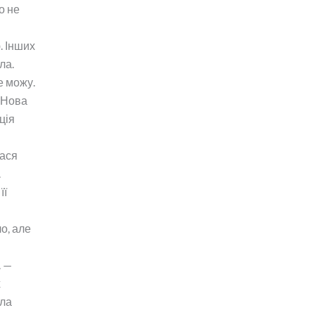
о не
. Інших
ла.
е можу.
 Нова
ція
ася
.
її
о, але
. —
х
ла