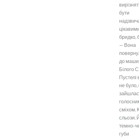
вирізнят
бути
надзвич
цікавими
бридко, 
— Вона
поверну
до маши
Білого 
Пустелі 
не було,
зайшла
голосни
сміхом. 
сльози. 
темно-ч
губи