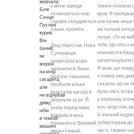
мовчала.
у мене завжди
товкти головою о
Біле
починаються нові
кров. Я пробував
Сонце
справи, складаються
але бачив лише я
Пустелі
плани, проекти.
які палали холод
курив.
почув: «Ти не мі
Він
тебе, іди геть із
Дощ перестав. Нова
бачив,
опинився в банді
Суперакція
як
запропонували сі
попросила водія
жервіє
Я знав, що помр
зупинитися. Вони
на кінці
я помер уже дав
вилізли з машини,
сигарета,
сказала, що не л
пройшли кілька
але
була сім’я, котр
кварталів нагору й
не відчував
у злобному оточе
звернули за ріг. Й
диму,
хоч і жорстокі, 
унизу перед ними
ніби
Їх етичний кодек
відкрився весь
в темній
зобов’язував до в
Апокаліпсо. Великий,
машині
честі. І кожен ч
мерехтливий,
сигарета