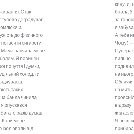
кинути, т
иживання. Отак
бігала б
ступово деградував,
за тобою
ідомлюючи.
я забува
жість до фізичного
А тебе н
г погасити сигарету
Чому? —
. Мама навчила мене
Суперак
 болем. Я повинен
пильно
ої почуття і думки,
подивил
цільний холод, ти
на нього
 відчуваєш.
Обличчя 
ають таких
на мить
аша банда чинила
проясніл
І я опускався
відразу
 Багато разів думав
ж згасло
. Коли мене
Я не всі
о ізолювали від
прибира