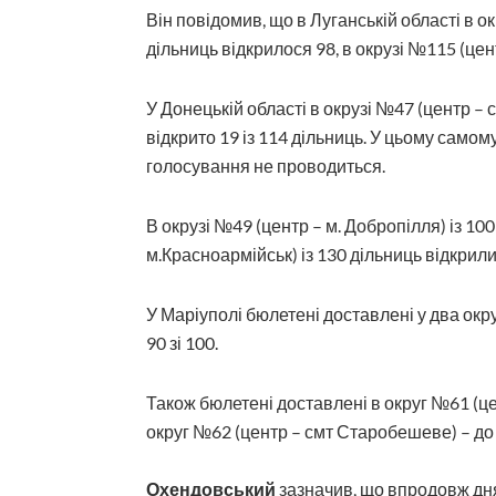
Він повідомив, що в Луганській області в о
дільниць відкрилося 98, в окрузі №115 (цен
У Донецькій області в окрузі №47 (центр –
відкрито 19 із 114 дільниць. У цьому самом
голосування не проводиться.
В окрузі №49 (центр – м. Добропілля) із 100
м.Красноармійськ) із 130 дільниць відкрили
У Маріуполі бюлетені доставлені у два окру
90 зі 100.
Також бюлетені доставлені в округ №61 (цен
округ №62 (центр – смт Старобешеве) – до 4
Охендовський
зазначив, що впродовж дн