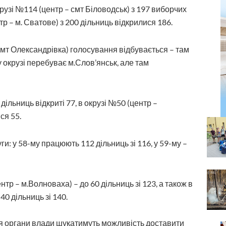
крузі №114 (центр – смт Біловодськ) з 197 виборчих
тр – м. Сватове) з 200 дільниць відкрилися 186.
 смт Олександрівка) голосування відбувається – там
у окрузі перебуває м.Слов’янськ, але там
 дільниць відкриті 77, в окрузі №50 (центр –
ся 55.
ги: у 58-му працюють 112 дільниць зі 116, у 59-му –
тр – м.Волноваха) – до 60 дільниць зі 123, а також в
0 дільниць зі 140.
я органи влади шукатимуть можливість доставити