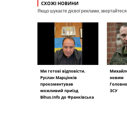
СХОЖІ НОВИНИ
Якщо шукаєте дієвої реклами, звертайтеся н
Ми готові відповісти.
Михайло
Руслан Марцінків
новим
прокоментував
Головн
можливий приїзд
ЗСУ
Bihus.Info до Франківська