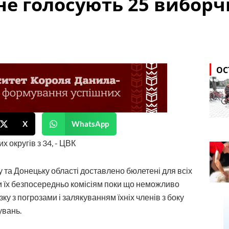
не голосують 25 виборчих
ОС
X
WhatsApp
 та Донецьку області доставлено бюлетені для всіх
и їх безпосередньо комісіям поки що неможливо
язку з погрозами і залякуванням їхніх членів з боку
увань.