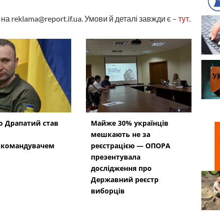
а reklama@report.if.ua. Умови й деталі завжди є –
тут
.
 Драпатий став
Майже 30% українців
мешкають не за
окомандувачем
реєстрацією — ОПОРА
презентувала
дослідження про
Державний реєстр
виборців