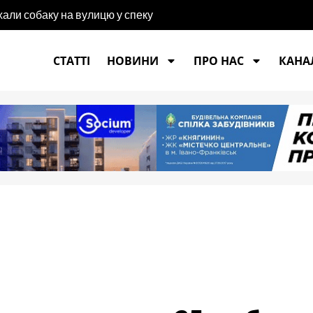
хали собаку на вулицю у спеку
СТАТТІ
НОВИНИ
ПРО НАС
КАНАЛ