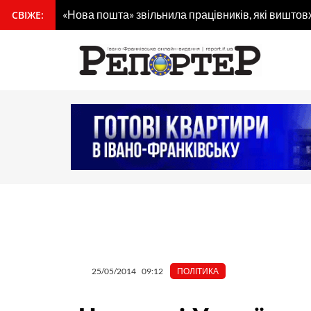
Перейти
«Нова пошта» звільнила працівників, які виштов
СВІЖЕ:
вмісту
до
вмісту
25/05/2014
09:12
ПОЛІТИКА