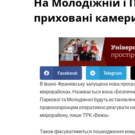
На Молодіжній і
приховані камер
Facebook
Telegram
В Івано-Франківську запущена нова програ
мікрорайонах. Називається вона «Безпечн
Паркової та Молодіжної будуть встановле
правоохоронцям оперативно реагувати на з
мікрорайону, пише ТРК «Вежа».
Також фіксуватиметься пошкодження комун