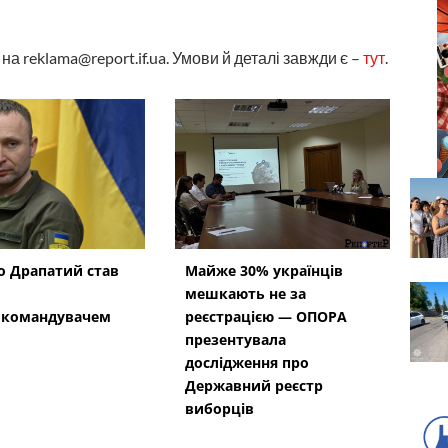
а reklama@report.if.ua. Умови й деталі завжди є –
тут
.
 Драпатий став
Майже 30% українців
мешкають не за
окомандувачем
реєстрацією — ОПОРА
презентувала
дослідження про
Державний реєстр
виборців