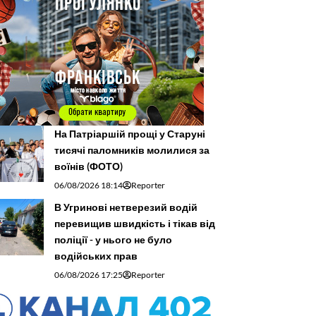
На Патріаршій прощі у Старуні
тисячі паломників молилися за
воїнів (ФОТО)
06/08/2026 18:14
Reporter
В Угринові нетверезий водій
перевищив швидкість і тікав від
поліції - у нього не було
водійських прав
06/08/2026 17:25
Reporter