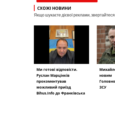
СХОЖІ НОВИНИ
Якщо шукаєте дієвої реклами, звертайтеся н
Ми готові відповісти.
Михайло
Руслан Марцінків
новим
прокоментував
Головн
можливий приїзд
ЗСУ
Bihus.Info до Франківська