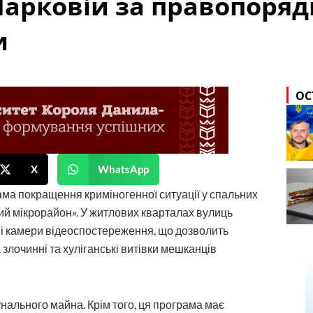
 Парковій за правопоря
и
ОС
X
WhatsApp
ма покращення криміногенної ситуації у спальних
ий мікрорайон». У житлових кварталах вулиць
ні камери відеоспостереження, що дозволить
лочинні та хуліганські витівки мешканців
ального майна. Крім того, ця програма має