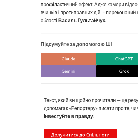
профілактичний ефект. Адже камери відео
вчинків і протиправних дій, – переконаний
області
Василь Гультайчук
.
Підсумуйте за допомогою ШІ
Claude
ChatGPT
Gemini
Grok
Текст, який ви щойно прочитали — це рез
допомагає «Репортеру» писати про те, чим
Інвестуйте в правду!
Долучитися до Спільноти