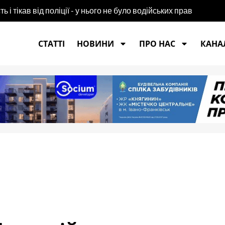
і тікав від поліції - у нього не було водійських прав
СТАТТІ
НОВИНИ
ПРО НАС
КАНАЛ