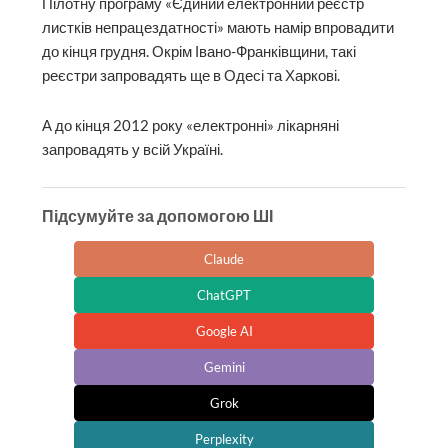
Пілотну програму «Єдиний електронний реєстр
листків непрацездатності» мають намір впровадити
до кінця грудня. Окрім Івано-Франківщини, такі
реєстри запровадять ще в Одесі та Харкові.
А до кінця 2012 року «електронні» лікарняні
запровадять у всій Україні.
Підсумуйте за допомогою ШІ
Claude
ChatGPT
Google AI
Gemini
Grok
Perplexity