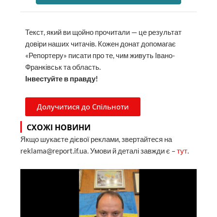
Текст, який ви щойно прочитали — це результат
довіри наших читачів. Кожен донат допомагає
«Репортеру» писати про те, чим живуть Івано-
Франківськ та область.
Інвестуйте в правду!
Долучитися до Спільноти
СХОЖІ НОВИНИ
Якщо шукаєте дієвої реклами, звертайтеся на
reklama@report.if.ua. Умови й деталі завжди є –
тут
.