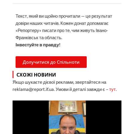
Текст, який ви щойно прочитали — це результат
довіри наших читачів. Кожен донат допомагає
«Репортеру» писати про те, чим живуть Івано-
Франківськ та область.
Інвестуйте в правду!
Долучитися до Спільноти
СХОЖІ НОВИНИ
Якщо шукаєте дієвої реклами, звертайтеся на
reklama@report.if.ua. Умови й деталі завжди є –
тут
.