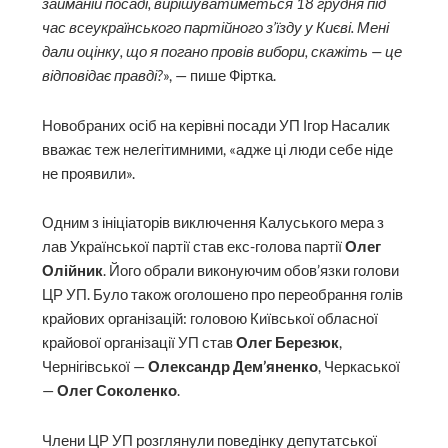
займаній посаді, вирішуватиметься 18 грудня під
час всеукраїнського партійного з’їзду у Києві. Мені
дали оцінку, що я погано провів вибори, скажіть — це
відповідає правді?
», — пише Фіртка.
Новобраних осіб на керівні посади УП Ігор Насалик
вважає теж нелегітимними, «адже ці люди себе ніде
не проявили».
Одним з ініціаторів виключення Калуського мера з
лав Української партії став екс-голова партії
Олег
Олійник
. Його обрали виконуючим обов’язки голови
ЦР УП. Було також оголошено про переобрання голів
крайових організацій: головою Київської обласної
крайової організації УП став
Олег Березюк
,
Чернігівської —
Олександр Дем’яненко
, Черкаської
—
Олег Соколенко
.
Члени ЦР УП розглянули поведінку депутатської