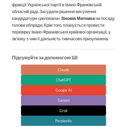
фракції Української партії в Івано-Франківській
обласній раді. Засудили рішення висунення
кандидатури «регіонала»
Зіновія Митника
на посаду
голови облради. Крім того, планується провести
перевірку Івано-Франківської крайової організації, у
зв’язку з чим її діяльність тимчасово призупинена.
Підсумуйте за допомогою ШІ
Claude
ChatGPT
Google AI
Gemini
Grok
Perplexity