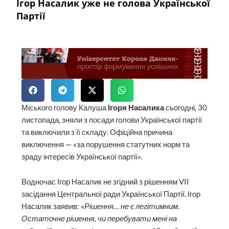
Ігор Насалик уже не голова Української
Партії
Міського голову Калуша
Ігоря Насалика
сьогодні, 30
листопада, зняли з посади голови Української партії
та виключили з її складу. Офіційна причина
виключення — «за порушення статутних норм та
зраду інтересів Української партії».
Водночас Ігор Насалик не згідний з рішенням VII
засідання Центральної ради Української Партії. Ігор
Насалик заявив: «
Рішення… не є легітимним.
Остаточне рішення, чи перебувати мені на