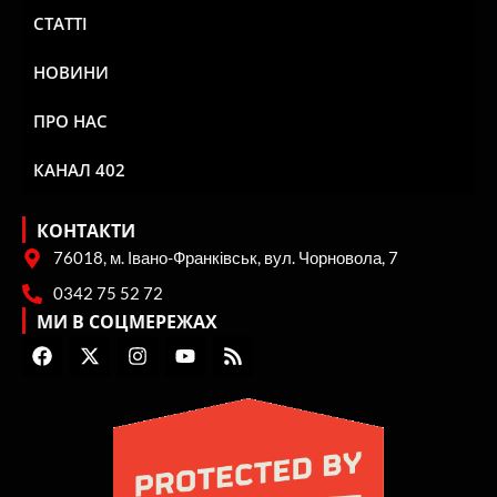
СТАТТІ
НОВИНИ
ПРО НАС
КАНАЛ 402
КОНТАКТИ
76018, м. Івано-Франківськ, вул. Чорновола, 7
0342 75 52 72
МИ В СОЦМЕРЕЖАХ
F
X
I
Y
R
a
-
n
o
s
c
t
s
u
s
e
w
t
t
b
i
a
u
o
t
g
b
o
t
r
e
k
e
a