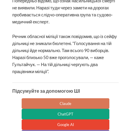
Попередньо відомо, що ознак насильницької смерті
не виявили. Наразі туди через замети на дорогах
пробивається слідчо-оперативна група та судово-
медичний експерт.
Речник обласної міліції також повідомив, що із сейфу
дільниці не зникали бюлетені. “Голосування на тій
дільниці йде нормально. Там всього 90 виборців.
Наразі близько 50 вже проголосували, — каже
Гультайчук. — На тій дільниці чергують два
працівники міліції”.
Підсумуйте за допомогою ШІ
Claude
ChatGPT
Google AI