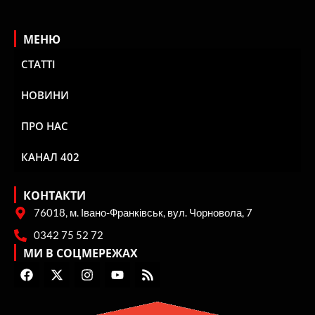
МЕНЮ
СТАТТІ
НОВИНИ
ПРО НАС
КАНАЛ 402
КОНТАКТИ
76018, м. Івано-Франківськ, вул. Чорновола, 7
0342 75 52 72
МИ В СОЦМЕРЕЖАХ
F
X
I
Y
R
a
-
n
o
s
c
t
s
u
s
e
w
t
t