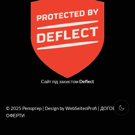
b
i
a
u
o
t
g
b
o
t
r
e
k
e
a
r
m
Сайт під захистом
Deflect
© 2025 Репортер | Design by WebSeitenProfi |
ДОГОВІР
ОФЕРТИ