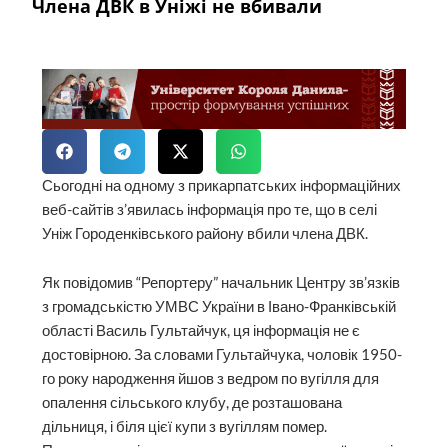
Члена ДВК в Уніжі не вбивали
Сьогодні на одному з прикарпатських інформаційних
веб-сайтів з’явилась інформація про те, що в селі
Уніж Городенківського району вбили члена ДВК.
Як повідомив “Репортеру” начальник Центру зв’язків
з громадськістю УМВС України в Івано-Франківській
області Василь Гультайчук, ця інформація не є
достовірною. За словами Гультайчука, чоловік 1950-
го року народження йшов з ведром по вугілля для
опалення сільського клубу, де розташована
дільниця, і біля цієї купи з вугіллям помер.