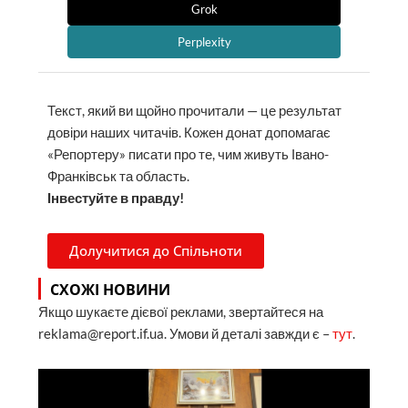
Grok
Perplexity
Текст, який ви щойно прочитали — це результат
довіри наших читачів. Кожен донат допомагає
«Репортеру» писати про те, чим живуть Івано-
Франківськ та область.
Інвестуйте в правду!
Долучитися до Спільноти
СХОЖІ НОВИНИ
Якщо шукаєте дієвої реклами, звертайтеся на
reklama@report.if.ua. Умови й деталі завжди є –
тут
.