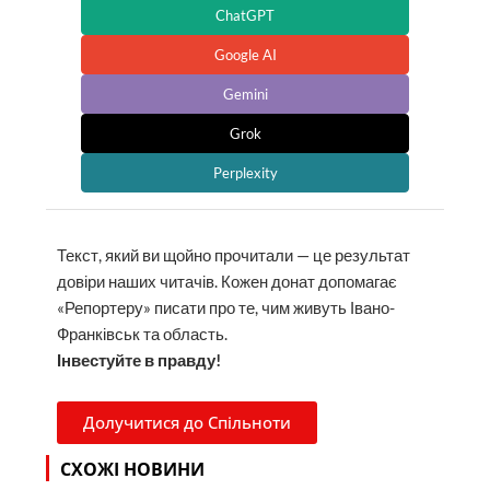
ChatGPT
Google AI
Gemini
Grok
Perplexity
Текст, який ви щойно прочитали — це результат
довіри наших читачів. Кожен донат допомагає
«Репортеру» писати про те, чим живуть Івано-
Франківськ та область.
Інвестуйте в правду!
Долучитися до Спільноти
СХОЖІ НОВИНИ