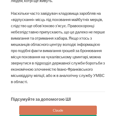
людей, котрі ще живуть.
Наскільки часто завідувач кладовища заробляв на
«відпусканні» місць під поховання майбутніх мерців,
слідство ще обов’язково з’ясує. Правоохоронці
небезпідставно припускають, що це далеко не перше
вимагання та отримання хабара. Якщо хтось з
мешканців обласного центру володіє інформацією
про подібні факти вимагання грошей за бронювання
місця поховання на чукалівському цвинтарі, можна
звернутися в підрозділ державної служби боротьби з
економічною злочинністю Івано-Франківського
міськвідділу міліції, або ж в аналогічну службу УМВС
в області.
Підсумуйте за допомогою ШІ
Claude