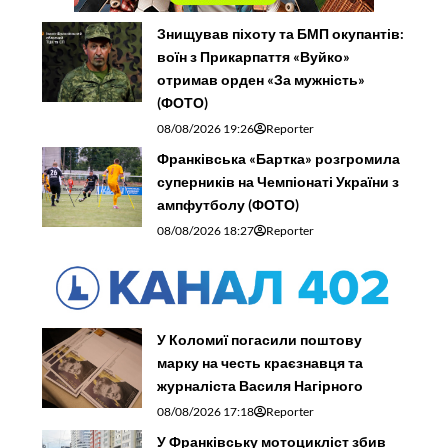
Знищував піхоту та БМП окупантів:
воїн з Прикарпаття «Вуйко»
отримав орден «За мужність»
(ФОТО)
08/08/2026 19:26
Reporter
Франківська «Бартка» розгромила
суперників на Чемпіонаті України з
ампфутболу (ФОТО)
08/08/2026 18:27
Reporter
У Коломиї погасили поштову
марку на честь краєзнавця та
журналіста Василя Нагірного
08/08/2026 17:18
Reporter
У Франківську мотоцикліст збив