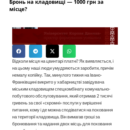
Бронь на кладовищі — 1000 грн за
місце?
Відколи місця на цвинтарі платні? Як виявляється, і
на цьому наші люди умудряються заробити, причім
немалу копійку. Так, минулого тижня на Івано-
Франківщині викрито у хабарництві завідувача
міським кладовищем спецкомбінату комунально-
побутового обслуговування, який отримав 2 тисячі
гривень за свої «скромні» послуги у вирішенні
питання, кому і де можна сподіватися на поховання
на території кладовища. Він вимагав гроші за
бронювання та надання двох місць для поховання