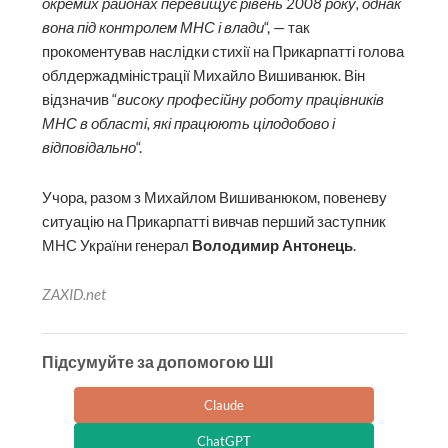
окремих районах перевищує рівень 2008 року, однак
вона під контролем МНС і влади
“, — так
прокоментував наслідки стихії на Прикарпатті голова
облдержадміністрації Михайло Вишиванюк. Він
відзначив “
високу професійну роботу працівників
МНС в області, які працюють цілодобово і
відповідально
“.
Учора, разом з Михайлом Вишиванюком, повеневу
ситуацію на Прикарпатті вивчав перший заступник
МНС України генерал
Володимир Антонець
.
ZAXID.net
Підсумуйте за допомогою ШІ
Claude
ChatGPT