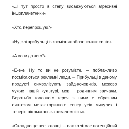
«…І тут просто в степу висаджуються агресивні
іншопланетники».
«Хто, перепрошую?»
«Ну, злі прибульці із космічних збоченських світів».
«А вони до чого?»
«Е-е-е. Ну то ви не розумієте, — поблажливо
посміхаються рекламні люди. — Прибульці в даному
продукті символізують зайд-кочовиків, межово
чужих нашій культурі, мові і родинним звичаям.
Боротьба головного героя з ними є образним
синтезом метаісторичного сенсу усіх минулих і
теперішніх змагань за незалежність».
«Складно це все, хлопці, — важко зітхає потенційний