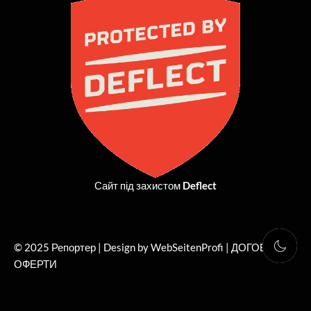
b
i
a
u
o
t
g
b
o
t
r
e
k
e
a
r
m
Сайт під захистом
Deflect
© 2025 Репортер | Design by WebSeitenProfi |
ДОГОВІР
ОФЕРТИ