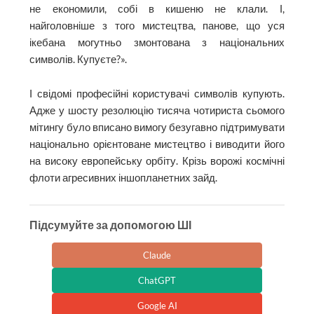
не економили, собі в кишеню не клали. І,
найголовніше з того мистецтва, панове, що уся
ікебана могутньо змонтована з національних
символів. Купуєте?».
І свідомі професійні користувачі символів купують.
Адже у шосту резолюцію тисяча чотириста сьомого
мітингу було вписано вимогу безугавно підтримувати
національно орієнтоване мистецтво і виводити його
на високу европейську орбіту. Крізь ворожі космічні
флоти агресивних іншопланетних зайд.
Підсумуйте за допомогою ШІ
Claude
ChatGPT
Google AI