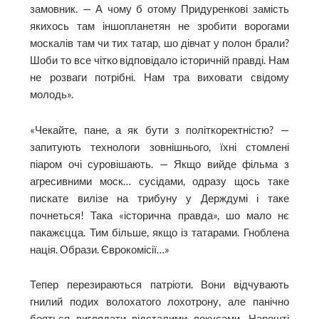
замовник. — А чому б отому Придуренкові замість
якихось там іншопланетян не зробити ворогами
москалів там чи тих татар, шо дівчат у полон брали?
Шоби то все чітко відповідало історичній правді. Нам
не розваги потрібні. Нам тра виховати свідому
молодь».
«Чекайте, пане, а як бути з політкоректністю? —
запитують технологи зовнішнього, їхні стомлені
піаром очі суровішають. — Якщо вийде фільма з
агресивними моск… сусідами, одразу щось таке
пискате вилізе на трибуну у Держдумі і таке
почнеться! Така «історична правда», шо мало нє
пакажєцца. Тим більше, якщо із татарами. Гноблена
нація. Образи. Єврокомісії…»
Тепер перезираються патріоти. Вони відчувають
гнилий подих волохатого лохотрону, але панічно
бояться виглядати відсталими локусами. Нарешті