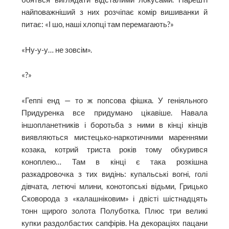
найповажніший з них розчіпає комір вишиванки й
питає: «І шо, наші хлопці там перемагають?»
«Ну-у-у… не зовсім».
«?»
«Геппі енд — то ж попсова фішка. У геніяльного
Придуренка все придумано цікавіше. Навала
іншопланетників і боротьба з ними в кінці кінців
виявляються мистецько-наркотичними мареннями
козака, котрий триста років тому обкурився
коноплею… Там в кінці є така розкішна
разкадровочка з тих видінь: купальські вогні, голі
дівчата, летючі млини, конотопські відьми, Грицько
Сковорода з «калашніковим» і двісті шістнадцять
тонн щирого золота Полуботка. Плюс три великі
купки раздолбастих сапфірів. На декораціях пацани