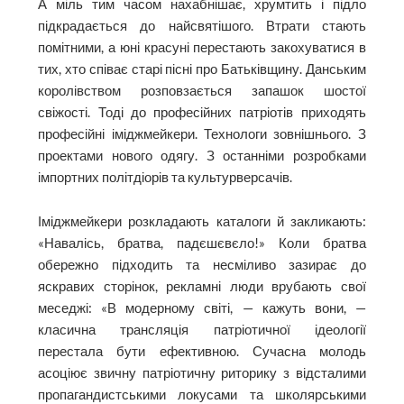
А міль тим часом нахабнішає, хрумтить і підло
підкрадається до найсвятішого. Втрати стають
помітними, а юні красуні перестають закохуватися в
тих, хто співає старі пісні про Батьківщину. Данським
королівством розповзається запашок шостої
свіжості. Тоді до професійних патріотів приходять
професійні іміджмейкери. Технологи зовнішнього. З
проектами нового одягу. З останніми розробками
імпортних політдіорів та культурверсачів.
Іміджмейкери розкладають каталоги й закликають:
«Навалісь, братва, падєшєвєло!» Коли братва
обережно підходить та несміливо зазирає до
яскравих сторінок, рекламні люди врубають свої
меседжі: «В модерному світі, — кажуть вони, —
класична трансляція патріотичної ідеології
перестала бути ефективною. Сучасна молодь
асоціює звичну патріотичну риторику з відсталими
пропагандистськими локусами та школярськими