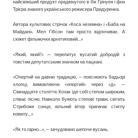
найсвіжіший продукт прадвінутого в бік Грінуея і фон
Трієра знаного українського режисера Придуренка.
Автора культових стрічок «Коса неземна» і «Баба на
Майдані». Мел Гібсон там просто відпочиває. А
сюжет фільмочки архетиповий…»
«Який, який?» — перепитує вусатий добродій з
товстим депутатським значком на лацкані.
«Опертий на давню традицію, — пояснюють бадьорі
хлопці, вимовляючи «опертий» через «д». —
Сімнадцяте століття. Козак їде собі степом широким,
співає пісню. Навколо буяють степові трави, світить
Стрибоже сонце, вільний вітер пригинає стиглу
ковилу…»
«Як то гарно…», — зачудовано шепоче вусань.