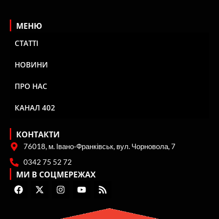
МЕНЮ
СТАТТІ
НОВИНИ
ПРО НАС
КАНАЛ 402
КОНТАКТИ
76018, м. Івано-Франківськ, вул. Чорновола, 7
0342 75 52 72
МИ В СОЦМЕРЕЖАХ
F
X
I
Y
R
a
-
n
o
s
c
t
s
u
s
e
w
t
t