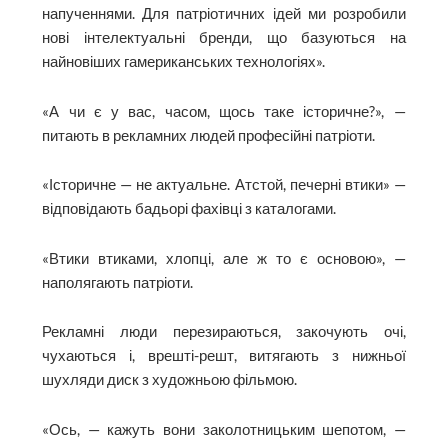
напученнями. Для патріотичних ідей ми розробили
нові інтелектуальні бренди, що базуються на
найновіших гамериканських технологіях».
«А чи є у вас, часом, щось таке історичне?», —
питають в рекламних людей професійні патріоти.
«Історичне — не актуальне. Атстой, печерні втики» —
відповідають бадьорі фахівці з каталогами.
«Втики втиками, хлопці, але ж то є основою», —
наполягають патріоти.
Рекламні люди перезираються, закочують очі,
чухаються і, врешті-решт, витягають з нижньої
шухляди диск з художньою фільмою.
«Ось, — кажуть вони заколотницьким шепотом, —