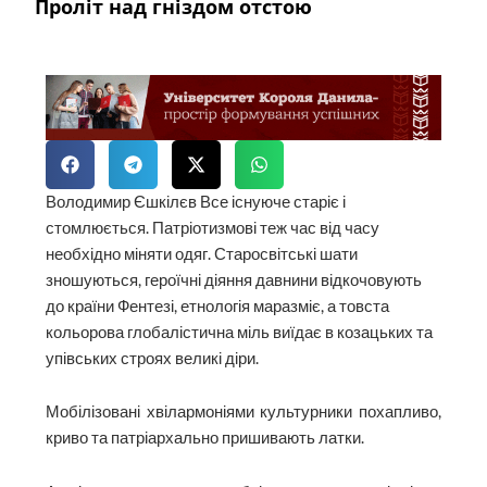
Проліт над гніздом отстою
Володимир Єшкілєв Все існуюче старіє і
стомлюється. Патріотизмові теж час від часу
необхідно міняти одяг. Старосвітські шати
зношуються, героїчні діяння давнини відкочовують
до країни Фентезі, етнологія маразміє, а товста
кольорова глобалістична міль виїдає в козацьких та
упівських строях великі діри.
Мобілізовані хвілармоніями культурники похапливо,
криво та патріархально пришивають латки.