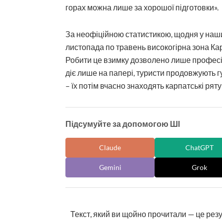
горах можна лише за хорошої підготовки».
За неофіційною статистикою, щодня у наших 
листопада по травень високогірна зона К
Робити це взимку дозволено лише професі
діє лише на папері, туристи продовжують г
– їх потім вчасно знаходять карпатські рят
Підсумуйте за допомогою ШІ
Claude
ChatGPT
Gemini
Grok
Текст, який ви щойно прочитали — це рез