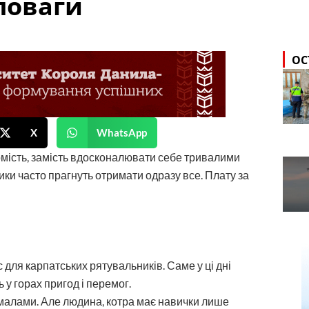
поваги
ОС
X
WhatsApp
омість, замість вдосконалювати себе тривалими
ки часто прагнуть отримати одразу все. Плату за
 для карпатських рятувальників. Саме у ці дні
у горах пригод і перемог.
емалами. Але людина, котра має навички лише