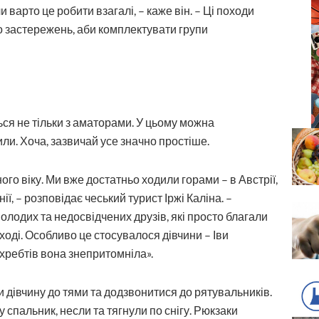
и варто це робити взагалі, – каже він. – Ці походи
 застережень, аби комплектувати групи
ься не тільки з аматорами. У цьому можна
или. Хоча, зазвичай усе значно простіше.
го віку. Ми вже достатньо ходили горами – в Австрії,
нії, – розповідає чеський турист Іржі Каліна. –
олодих та недосвідчених друзів, які просто благали
ході. Особливо це стосувалося дівчини – Іви
хребтів вона знепритомніла».
 дівчину до тями та додзвонитися до рятувальників.
 у спальник, несли та тягнули по снігу. Рюкзаки