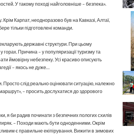
остей. У такому поході найголовніше – безпека».
. Крім Карпат, неодноразово був на Кавказі, Алтаї,
бере тільки підготовлені команди.
екларують державні структури. При цьому
 у горах. Причина – у популяризації туризму та
ати ймовірну небезпеку. Усі красиво описують
агедії – якось не дуже…
и. Просто слід реально оцінювати ситуацію, належно
 маршрут», – просить дослухатися до здорового
ки, я би радив починати з безпечних пологих схилів
утиряк. – Походи мають бути одноденними. Окрім
ажливим є правильне екіпірування. Вижити в зимових