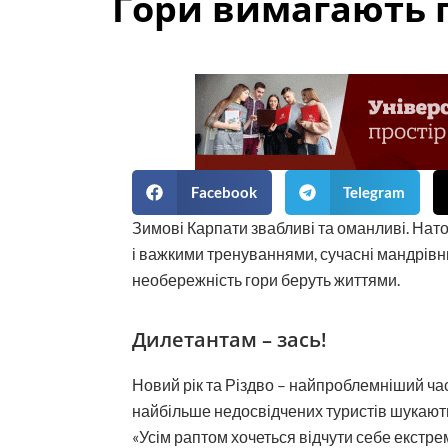
Гори вимагають 
Facebook
Telegram
Зимові Карпати звабливі та оманливі. Нат
і важкими тренуваннями, сучасні мандрівни
необережність гори беруть життями.
Дилетантам – зась!
Новий рік та Різдво – найпроблемніший час
найбільше недосвідчених туристів шукають 
«Усім раптом хочеться відчути себе екстр