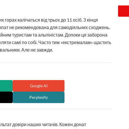
горах калічаться від трьох до 11 осіб. З кінця
арпат не рекомендована для самодіяльних сходжень.
йним туристам та альпіністам. Допоки ця заборона
уляти самі по собі. Часто тим «екстремалам» щастить
увальники. Але не завжди.
Google AI
Perplexity
ультат довіри наших читачів. Кожен донат