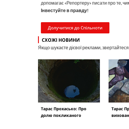
допомагає «Репортеру» писати про те, чим
Інвестуйте в правду!
Долучитися до Спільноти
СХОЖІ НОВИНИ
Якщо шукаєте дієвої реклами, звертайтеся н
Тарас Прохасько: Про
Тарас П
долю покликаного
вихова