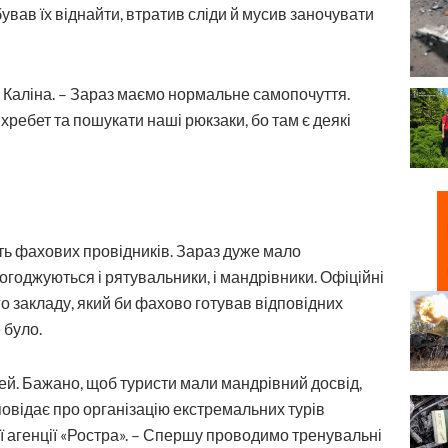
ував їх віднайти, втратив сліди й мусив заночувати
і Каліна. – Зараз маємо нормальне самопочуття.
хребет та пошукати наші рюкзаки, бо там є деякі
сть фахових провідників. Зараз дуже мало
погоджуються і рятувальники, і мандрівники. Офіційні
о закладу, який би фахово готував відповідних
 було.
ей. Бажано, щоб туристи мали мандрівний досвід,
повідає про організацію екстремальних турів
ї агенції «Ростра». – Спершу проводимо тренувальні