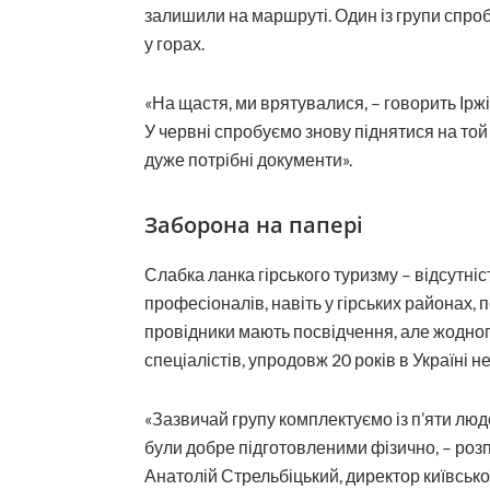
залишили на маршруті. Один із групи спроб
у горах.
«На щастя, ми врятувалися, – говорить Ірж
У червні спробуємо знову піднятися на той 
дуже потрібні документи».
Заборона на папері
Слабка ланка гірського туризму – відсутні
професіоналів, навіть у гірських районах, 
провідники мають посвідчення, але жодног
спеціалістів, упродовж 20 років в Україні не
«Зазвичай групу комплектуємо із п’яти люд
були добре підготовленими фізично, – роз
Анатолій Стрельбіцький, директор київсько