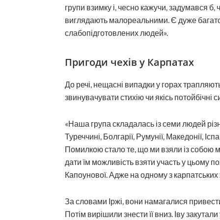
групи взимку і, чесно кажучи, задумався б, ч
виглядають малореальними. Є дуже багато
слабопідготовлених людей».
Пригоди чехів у Карпатах
До речі, нещасні випадки у горах трапляют
звинувачувати стихію чи якісь потойбічні с
«Наша група складалась із семи людей різно
Туреччині, Болгарії, Румунії, Македонії, Іспа
Помилкою стало те, що ми взяли із собою м
дати їм можливість взяти участь у цьому по
Капоунової. Адже на одному з карпатських 
За словами Іржі, вони намагалися привести
Потім вирішили знести її вниз. Іву закутали