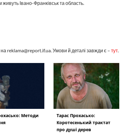
 живуть Івано-Франківськ та область.
а reklama@report.if.ua. Умови й деталі завжди є –
тут
.
рохасько: Методи
Тарас Прохасько:
ння
Коротесенький трактат
про душі дерев