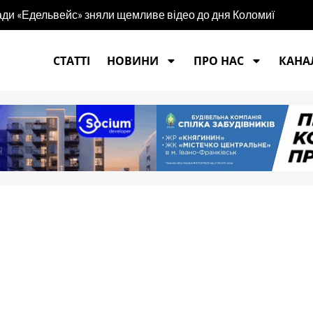
игади «Едельвейс» зняли щемливе відео до дня Коломиї
СТАТТІ
НОВИНИ
ПРО НАС
КАНАЛ