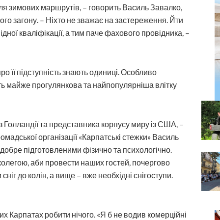
для зимових маршрутів, – говорить Василь Завалко,
го загону. – Ніхто не зважає на застереження. Йти
ідної кваліфікації, а тим паче фахового провідника, –
ро її підступ­ність знають одиниці. Особливо
ть майже прогулянкова та найпопулярніша влітку
 Голландії та представника корпусу миру із США, –
ромадської організації «Карпатські стежки» Василь
 добре підготовленими фізично та психологічно.
колегою, аби провести наших гостей, почергово
ніг до колін, а вище – вже необхідні снігоступи.
х Карпатах робити нічого. «Я б не водив комерційні