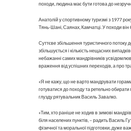
походи, людина має бути готова до незручн
Анатолій у спортивному туризмі з 1977 року
Тянь-Шані, Саянах, Камчатці. У походи він 
Суттєве збільшення туристичного потоку д
збільшується і кількість нещасних випадків
небажанні самих мандрівників усвідомлюв
враження від успішних переходів, а про тр
«Я не кажу, що не варто манд­рувати горам
готуватися до походу та ретельно обирати
глузду рятувальник Василь Завалко.
«Тим, хто раніше не ходив в зимові мандрів
біля населених пунктів, – радить Василь Г
фізичної та моральної підготовки, дуже в