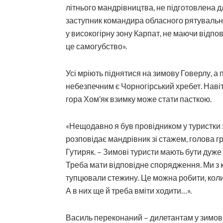
літнього мандрівництва, не підготовлена 
заступник командира обласного рятувально
у високогірну зону Карпат, не маючи відпов
це самогубство».
Усі мріють піднятися на зимову Говерлу, а п
небезпечним є Чорногірський хребет. Наві
гора Хом’як взимку може стати пасткою.
«Нещодавно я був провідником у туристки з
розповідає мандрівник зі стажем, голова г
Гутиряк. – Зимові туристи мають бути дуже
Треба мати відповідне спорядження. Ми з 
тупцювали стежину. Це можна робити, коли с
А в них ще й треба вміти ходити…».
Василь переконаний – дилетантам у зимови