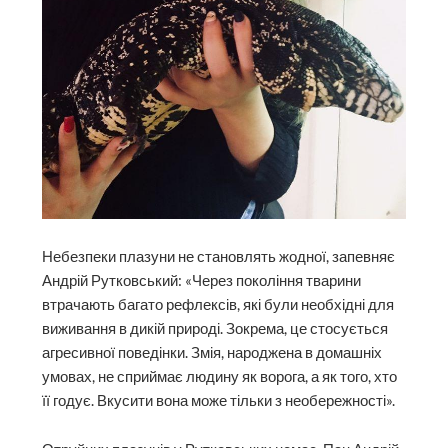
Небезпеки плазуни не становлять жодної, запевняє
Андрій Рутковський: «Через покоління тварини
втрачають багато рефлексів, які були необхідні для
виживання в дикій природі. Зокрема, це стосується
агресивної поведінки. Змія, народжена в домашніх
умовах, не сприймає людину як ворога, а як того, хто
її годує. Вкусити вона може тільки з необережності».