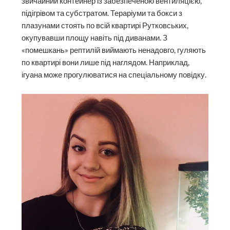
звичайний контейнер із забезпеченою вентиляцією,
підігрівом та субстратом. Тераріуми та бокси з
плазунами стоять по всій квартирі Рутковських,
окупувавши площу навіть під диванами. З
«помешкань» рептилій виймають ненадовго, гуляють
по квартирі вони лише під наглядом. Наприклад,
ігуана може прогулюватися на спеціальному повідку.