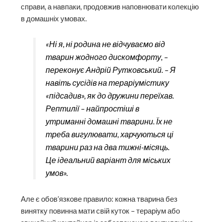
справи, а навпаки, продовжив наповнювати колекцію
в домашніх умовах.
«Ні я, ні родина не відчуваємо від
тварин жодного дискомфорту, –
переконує Андрій Рутковський. – Я
навіть сусідів на тераріумістику
«підсадив», як до дружини переїхав.
Рептилії – найпростіші в
утриманні домашні тварини. Їх не
треба вигулювати, харчуються ці
тварини раз на два тижні-місяць.
Це ідеальний варіант для міських
умов».
Але є обов’язкове правило: кожна тварина без
винятку повинна мати свій куток – тераріум або