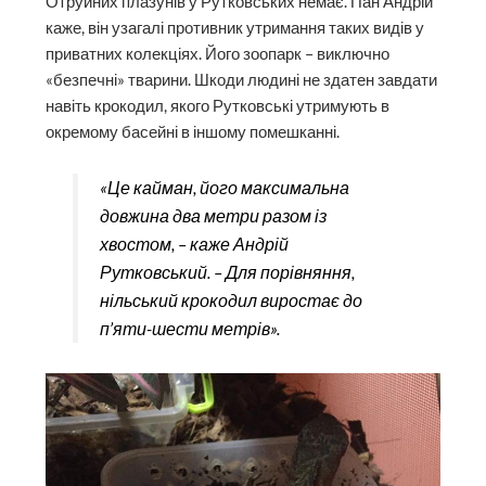
Отруйних плазунів у Рутковських немає. Пан Андрій
каже, він узагалі противник утримання таких видів у
приватних колекціях. Його зоопарк – виключно
«безпечні» тварини. Шкоди людині не здатен завдати
навіть крокодил, якого Рутковські утримують в
окремому басейні в іншому помешканні.
«Це кайман, його максимальна
довжина два метри разом із
хвостом, – каже Андрій
Рутковський. – Для порівняння,
нільський крокодил виростає до
п’яти-шести метрів».