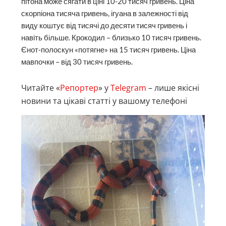
пітона може сягати в ціні 10-20 тисяч гривень. Ціна
скорпіона тисяча гривень, ігуана в залежності від
виду коштує від тисячі до десяти тисяч гривень і
навіть більше. Крокодил – близько 10 тисяч гривень.
Єнот-полоскун «потягне» на 15 тисяч гривень. Ціна
мавпочки – від 30 тисяч гривень.
Читайте «
Репортер
» у
Telegram
– лише якісні
новини та цікаві статті у вашому телефоні