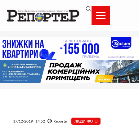
Перейти
вмісту
до
вмісту
17/12/2019
14:52
Reporter
ЛЮДИ
,
ФОТО