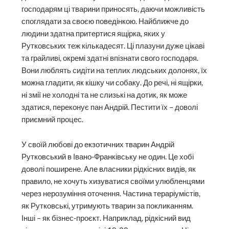
господарям ці тварини приносять, даючи можливість
споглядати за своєю поведінкою. Найближче до
людини здатна притертися ящірка, яких у
Рутковських теж кількадесят. Ці плазуни дуже цікаві
та грайливі, окремі здатні впізнати свого господаря.
Вони люблять сидіти на теплих людських долонях, їх
можна гладити, як кішку чи собаку. До речі, ні ящірки,
ні змії не холодні та не слизькі на дотик, як може
здатися, переконує пан Андрій. Пестити їх – доволі
приємний процес.
У своїй любові до екзотичних тварин Андрій
Рутковський в Івано-Франківську не один. Це хобі
доволі поширене. Але власники рідкісних видів, як
правило, не хочуть хизуватися своїми улюбленцями
через нерозуміння оточення. Частина тераріумістів,
як Рутковські, утримують тварин за покликанням.
Інші – як бізнес-проєкт. Наприклад, рідкісний вид