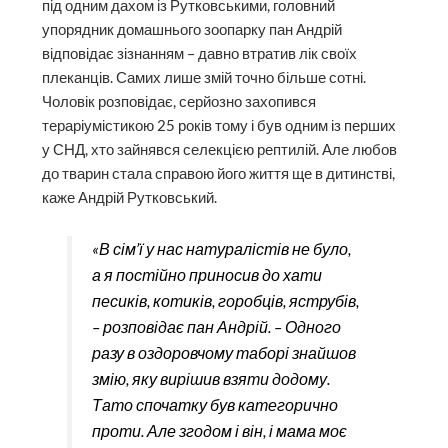
під одним дахом із Рутковськими, головний
упорядник домашнього зоопарку пан Андрій
відповідає зізнанням – давно втратив лік своїх
плеканців. Самих лише змій точно більше сотні.
Чоловік розповідає, серйозно захопився
тераріумістикою 25 років тому і був одним із перших
у СНД, хто зайнявся селекцією рептилій. Але любов
до тварин стала справою його життя ще в дитинстві,
каже Андрій Рутковський.
«В сім’ї у нас натуралістів не було,
а я постійно приносив до хати
песиків, котиків, горобців, яструбів,
– розповідає пан Андрій. – Одного
разу в оздоровчому таборі знайшов
змію, яку вирішив взяти додому.
Тато спочатку був категорично
проти. Але згодом і він, і мама моє