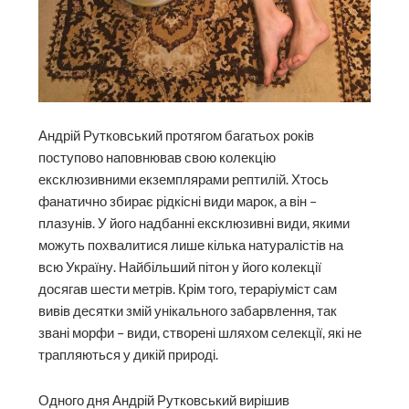
Андрій Рутковський протягом багатьох років
поступово наповнював свою колекцію
ексклюзивними екземплярами рептилій. Хтось
фанатично збирає рідкісні види марок, а він –
плазунів. У його надбанні ексклюзивні види, якими
можуть похвалитися лише кілька натуралістів на
всю Україну. Найбільший пітон у його колекції
досягав шести метрів. Крім того, тераріуміст сам
вивів десятки змій унікального забарвлення, так
звані морфи – види, створені шляхом селекції, які не
трапляються у дикій природі.
Одного дня Андрій Рутковський вирішив