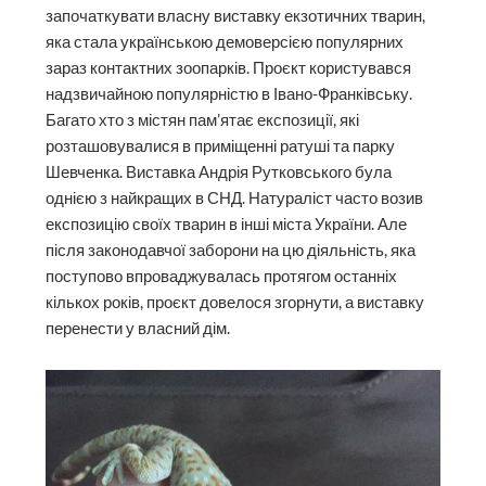
започаткувати власну виставку екзотичних тварин,
яка стала українською демоверсією популярних
зараз контактних зоопарків. Проєкт користувався
надзвичайною популярністю в Івано-Франківську.
Багато хто з містян пам’ятає експозиції, які
розташовувалися в приміщенні ратуші та парку
Шевченка. Виставка Андрія Рутковського була
однією з найкращих в СНД. Натураліст часто возив
експозицію своїх тварин в інші міста України. Але
після законодавчої заборони на цю діяльність, яка
поступово впроваджувалась протягом останніх
кількох років, проєкт довелося згорнути, а виставку
перенести у власний дім.