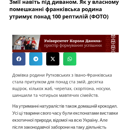
Змії навіть під диваном. Як у власному
помешканні франківська родина
утримує понад 100 рептилій (ФОТО)
Домівка родини Рутковських з Івано-Франківська
стала притулком для понад ста змій, десятка
ящірок, кількох жаб, черепах, скорпіона, носухи,
шиншили та чотирьох мавпячих сімейств.
На утриманні натуралістів також домашній крокодил.
Усі ці тварини свого часу були експонатами виставки
екзотичної природи, відомої на всю Україну. Але
після законодавчої заборони на таку діяльність