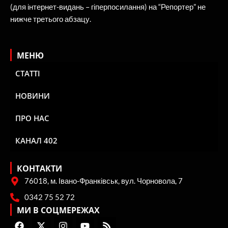
(для інтернет-видань – гіперпосилання) на “Репортер” не
нижче третього абзацу.
МЕНЮ
СТАТТІ
НОВИНИ
ПРО НАС
КАНАЛ 402
КОНТАКТИ
76018, м. Івано-Франківськ, вул. Чорновола, 7
0342 75 52 72
МИ В СОЦМЕРЕЖАХ
F
X
I
Y
R