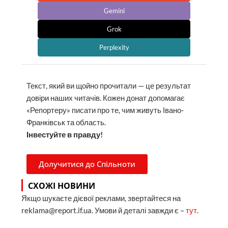
Gemini
Grok
Perplexity
Текст, який ви щойно прочитали — це результат
довіри наших читачів. Кожен донат допомагає
«Репортеру» писати про те, чим живуть Івано-
Франківськ та область.
Інвестуйте в правду!
Долучитися до Спільноти
СХОЖІ НОВИНИ
Якщо шукаєте дієвої реклами, звертайтеся на
reklama@report.if.ua. Умови й деталі завжди є –
тут
.